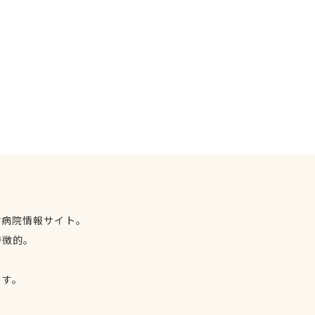
物病院情報サイト。
特徴的。
、
ます。