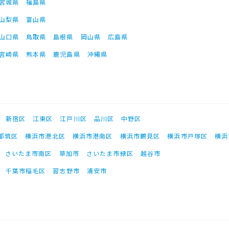
宮城県
福島県
山梨県
富山県
山口県
鳥取県
島根県
岡山県
広島県
宮崎県
熊本県
鹿児島県
沖縄県
新宿区
江東区
江戸川区
品川区
中野区
都筑区
横浜市港北区
横浜市港南区
横浜市鶴見区
横浜市戸塚区
横浜
さいたま市南区
草加市
さいたま市緑区
越谷市
千葉市稲毛区
習志野市
浦安市