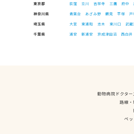
東京都
荻窪
立川
吉祥寺
三鷹
府中
神奈川県
青葉台
あざみ野
鶴見
平塚
戸
埼玉県
大宮
東浦和
志木
東川口
武蔵
千葉県
浦安
新浦安
京成津田沼
西白井
動物病院ドクター
路線・
ペッ