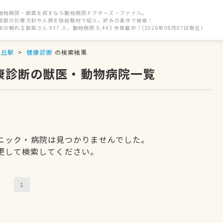
動物病院・獣医を探すなら動物病院ドクターズ・ファイル。
獣医の診療方針や人柄を独自取材で紹介。好みの条件で検索！
街の頼れる獣医さん 937 人、動物病院 9,443 件掲載中！(2026年08月07日現在)
ヶ丘駅
健康診断
の検索結果
健康診断の獣医・動物病院一覧
ニック・病院は見つかりませんでした。
更して検索してください。
1