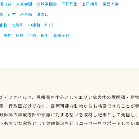
尾山台
大泉学園
成城学園前
三軒茶屋
上石神井
学芸大学
塚
辻堂
茅ケ崎
溝の口
浦和
北浦和
中浦和
川口
白井
船橋
行徳
稲毛
新鎌ヶ谷
ズ・ファイルは、首都圏を中心としてエリア拡大中の獣医師・動
駅・行政区だけでなく、診療可能な動物からも検索できることが
獣医師の診療方針や診療に対する想いを取材し記事として発信し
トも大切な家族として健康管理を行うユーザーをサポートしてい