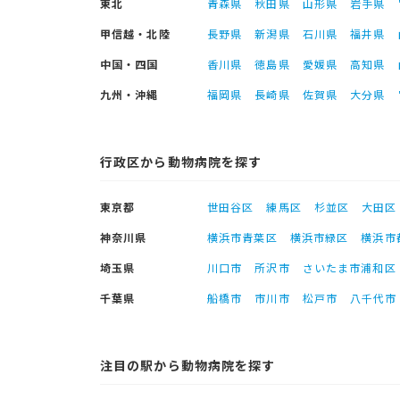
東北
青森県
秋田県
山形県
岩手県
甲信越・北陸
長野県
新潟県
石川県
福井県
中国・四国
香川県
徳島県
愛媛県
高知県
九州・沖縄
福岡県
長崎県
佐賀県
大分県
行政区から動物病院を探す
東京都
世田谷区
練馬区
杉並区
大田区
神奈川県
横浜市青葉区
横浜市緑区
横浜市
埼玉県
川口市
所沢市
さいたま市浦和区
千葉県
船橋市
市川市
松戸市
八千代市
注目の駅から動物病院を探す