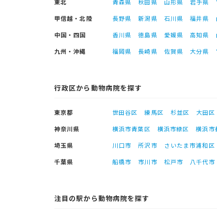
東北
青森県
秋田県
山形県
岩手県
甲信越・北陸
長野県
新潟県
石川県
福井県
中国・四国
香川県
徳島県
愛媛県
高知県
九州・沖縄
福岡県
長崎県
佐賀県
大分県
行政区から動物病院を探す
東京都
世田谷区
練馬区
杉並区
大田区
神奈川県
横浜市青葉区
横浜市緑区
横浜市
埼玉県
川口市
所沢市
さいたま市浦和区
千葉県
船橋市
市川市
松戸市
八千代市
注目の駅から動物病院を探す