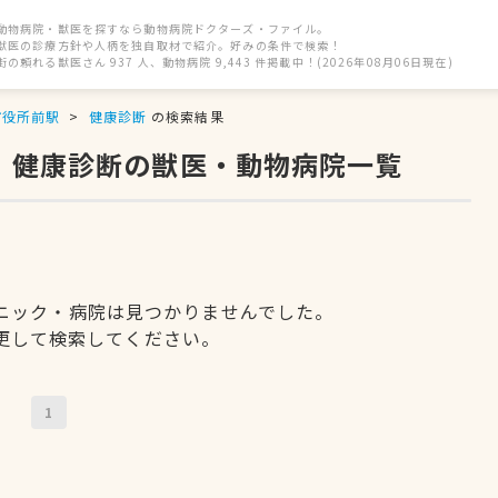
動物病院・獣医を探すなら動物病院ドクターズ・ファイル。
獣医の診療方針や人柄を独自取材で紹介。好みの条件で検索！
街の頼れる獣医さん 937 人、動物病院 9,443 件掲載中！(2026年08月06日現在)
市役所前駅
健康診断
の検索結果
)、健康診断の獣医・動物病院一覧
ニック・病院は見つかりませんでした。
更して検索してください。
1