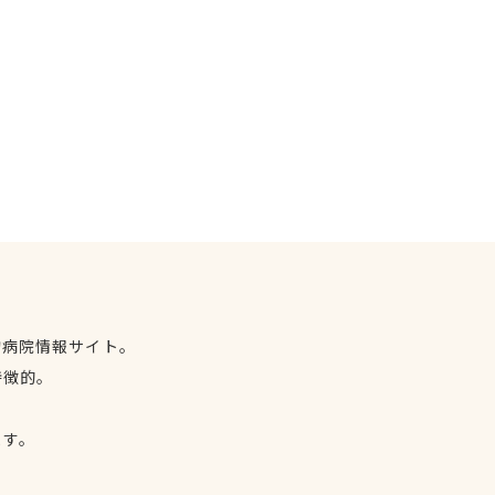
物病院情報サイト。
特徴的。
、
ます。