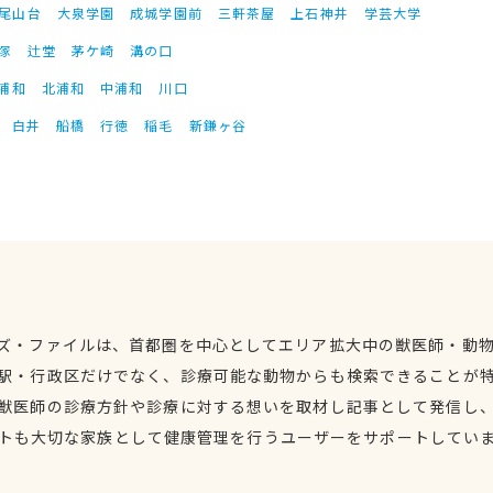
尾山台
大泉学園
成城学園前
三軒茶屋
上石神井
学芸大学
塚
辻堂
茅ケ崎
溝の口
浦和
北浦和
中浦和
川口
白井
船橋
行徳
稲毛
新鎌ヶ谷
ズ・ファイルは、首都圏を中心としてエリア拡大中の獣医師・動
駅・行政区だけでなく、診療可能な動物からも検索できることが
獣医師の診療方針や診療に対する想いを取材し記事として発信し
トも大切な家族として健康管理を行うユーザーをサポートしてい