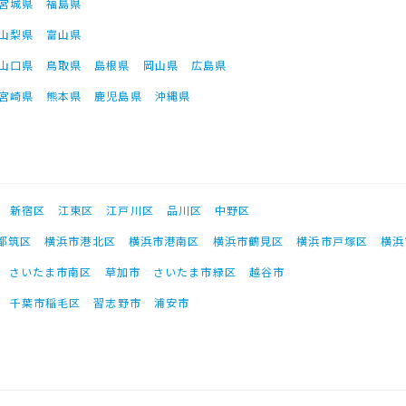
宮城県
福島県
山梨県
富山県
山口県
鳥取県
島根県
岡山県
広島県
宮崎県
熊本県
鹿児島県
沖縄県
新宿区
江東区
江戸川区
品川区
中野区
都筑区
横浜市港北区
横浜市港南区
横浜市鶴見区
横浜市戸塚区
横浜
さいたま市南区
草加市
さいたま市緑区
越谷市
千葉市稲毛区
習志野市
浦安市