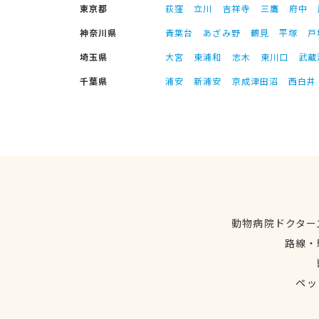
東京都
荻窪
立川
吉祥寺
三鷹
府中
神奈川県
青葉台
あざみ野
鶴見
平塚
戸
埼玉県
大宮
東浦和
志木
東川口
武蔵
千葉県
浦安
新浦安
京成津田沼
西白井
動物病院ドクター
路線・
ペッ