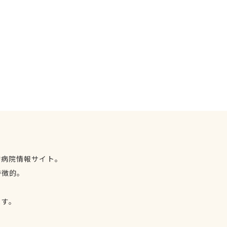
物病院情報サイト。
特徴的。
、
ます。