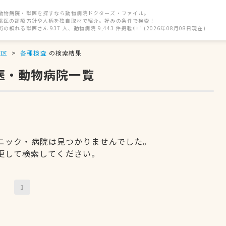
動物病院・獣医を探すなら動物病院ドクターズ・ファイル。
獣医の診療方針や人柄を独自取材で紹介。好みの条件で検索！
街の頼れる獣医さん 937 人、動物病院 9,443 件掲載中！(2026年08月08日現在)
東区
各種検査
の検索結果
医・動物病院一覧
ニック・病院は見つかりませんでした。
更して検索してください。
1