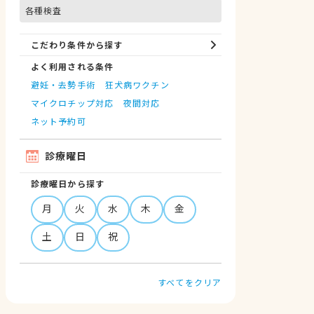
各種検査
こだわり条件から探す
よく利用される条件
避妊・去勢手術
狂犬病ワクチン
マイクロチップ対応
夜間対応
ネット予約可
診療曜日
診療曜日から探す
月
火
水
木
金
土
日
祝
すべてをクリア