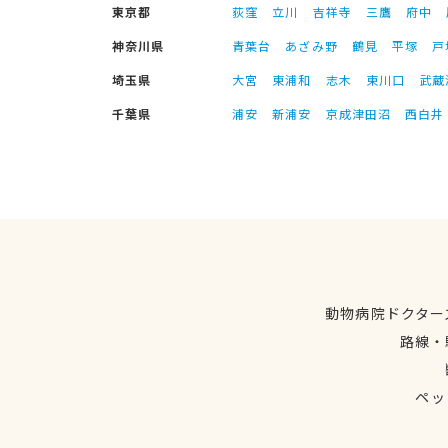
東京都
荻窪
立川
吉祥寺
三鷹
府中
神奈川県
青葉台
あざみ野
鶴見
平塚
戸
埼玉県
大宮
東浦和
志木
東川口
武蔵
千葉県
浦安
新浦安
京成津田沼
西白井
動物病院ドクター
路線・
ペッ