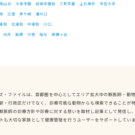
尾山台
大泉学園
成城学園前
三軒茶屋
上石神井
学芸大学
塚
辻堂
茅ケ崎
溝の口
浦和
北浦和
中浦和
川口
白井
船橋
行徳
稲毛
新鎌ヶ谷
ズ・ファイルは、首都圏を中心としてエリア拡大中の獣医師・動
駅・行政区だけでなく、診療可能な動物からも検索できることが
獣医師の診療方針や診療に対する想いを取材し記事として発信し
トも大切な家族として健康管理を行うユーザーをサポートしてい