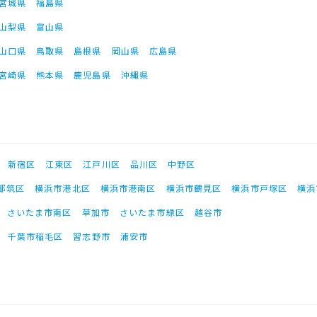
宮城県
福島県
山梨県
富山県
山口県
鳥取県
島根県
岡山県
広島県
宮崎県
熊本県
鹿児島県
沖縄県
新宿区
江東区
江戸川区
品川区
中野区
都筑区
横浜市港北区
横浜市港南区
横浜市鶴見区
横浜市戸塚区
横浜
さいたま市南区
草加市
さいたま市緑区
越谷市
千葉市稲毛区
習志野市
浦安市