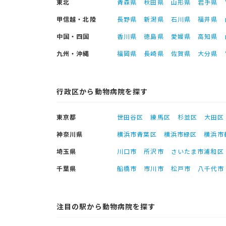
東北
青森県
秋田県
山形県
岩手県
甲信越・北陸
長野県
新潟県
石川県
福井県
中国・四国
香川県
徳島県
愛媛県
高知県
九州・沖縄
福岡県
長崎県
佐賀県
大分県
行政区から動物病院を探す
東京都
世田谷区
練馬区
杉並区
大田区
神奈川県
横浜市青葉区
横浜市緑区
横浜市
埼玉県
川口市
所沢市
さいたま市浦和区
千葉県
船橋市
市川市
松戸市
八千代市
注目の駅から動物病院を探す