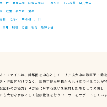
尾山台
大泉学園
成城学園前
三軒茶屋
上石神井
学芸大学
塚
辻堂
茅ケ崎
溝の口
浦和
北浦和
中浦和
川口
白井
船橋
行徳
稲毛
新鎌ヶ谷
ズ・ファイルは、首都圏を中心としてエリア拡大中の獣医師・動
駅・行政区だけでなく、診療可能な動物からも検索できることが
獣医師の診療方針や診療に対する想いを取材し記事として発信し
トも大切な家族として健康管理を行うユーザーをサポートしてい