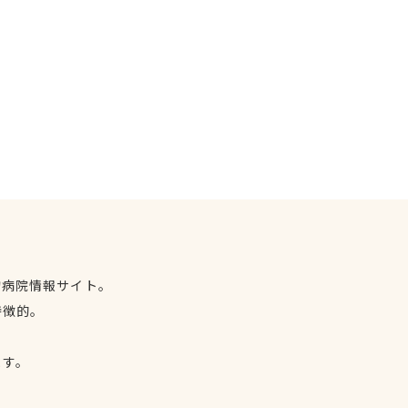
物病院情報サイト。
特徴的。
、
ます。