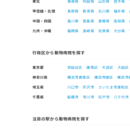
東北
青森県
秋田県
山形県
岩手県
甲信越・北陸
長野県
新潟県
石川県
福井県
中国・四国
香川県
徳島県
愛媛県
高知県
九州・沖縄
福岡県
長崎県
佐賀県
大分県
行政区から動物病院を探す
東京都
世田谷区
練馬区
杉並区
大田区
神奈川県
横浜市青葉区
横浜市緑区
横浜市
埼玉県
川口市
所沢市
さいたま市浦和区
千葉県
船橋市
市川市
松戸市
八千代市
注目の駅から動物病院を探す