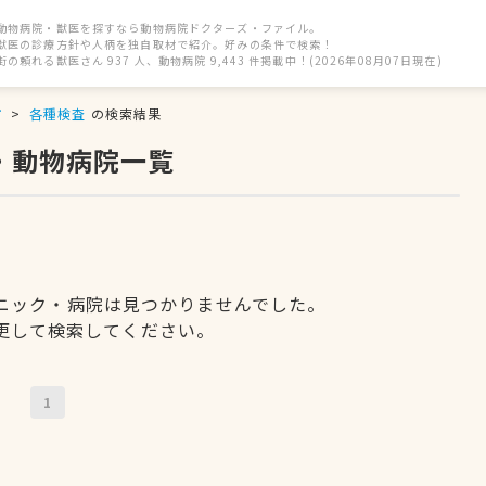
動物病院・獣医を探すなら動物病院ドクターズ・ファイル。
獣医の診療方針や人柄を独自取材で紹介。好みの条件で検索！
街の頼れる獣医さん 937 人、動物病院 9,443 件掲載中！(2026年08月07日現在)
市
各種検査
の検索結果
・動物病院一覧
ニック・病院は見つかりませんでした。
更して検索してください。
1