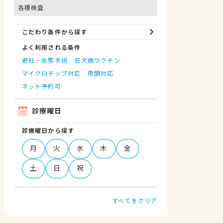
各種検査
こだわり条件から探す
よく利用される条件
避妊・去勢手術
狂犬病ワクチン
マイクロチップ対応
夜間対応
ネット予約可
診療曜日
診療曜日から探す
月
火
水
木
金
土
日
祝
すべてをクリア