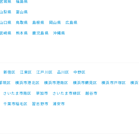
宮城県
福島県
山梨県
富山県
山口県
鳥取県
島根県
岡山県
広島県
宮崎県
熊本県
鹿児島県
沖縄県
新宿区
江東区
江戸川区
品川区
中野区
都筑区
横浜市港北区
横浜市港南区
横浜市鶴見区
横浜市戸塚区
横浜
さいたま市南区
草加市
さいたま市緑区
越谷市
千葉市稲毛区
習志野市
浦安市