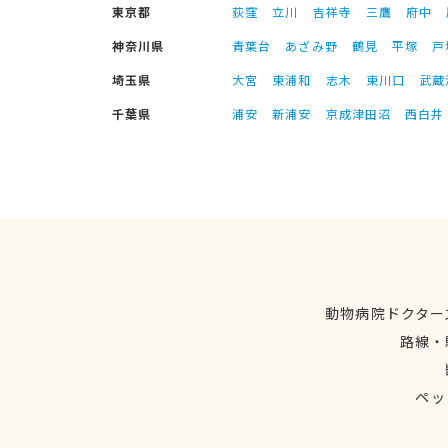
東京都
荻窪
立川
吉祥寺
三鷹
府中
神奈川県
青葉台
あざみ野
鶴見
平塚
戸
埼玉県
大宮
東浦和
志木
東川口
武蔵
千葉県
浦安
新浦安
京成津田沼
西白井
動物病院ドクター
路線・
ペッ