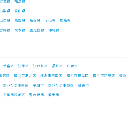
宮城県
福島県
山梨県
富山県
山口県
鳥取県
島根県
岡山県
広島県
宮崎県
熊本県
鹿児島県
沖縄県
新宿区
江東区
江戸川区
品川区
中野区
都筑区
横浜市港北区
横浜市港南区
横浜市鶴見区
横浜市戸塚区
横浜
さいたま市南区
草加市
さいたま市緑区
越谷市
千葉市稲毛区
習志野市
浦安市