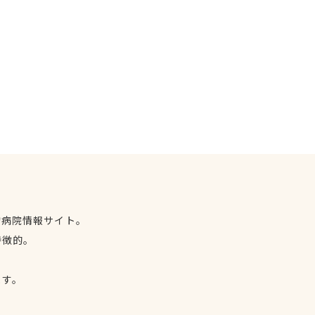
物病院情報サイト。
特徴的。
、
ます。