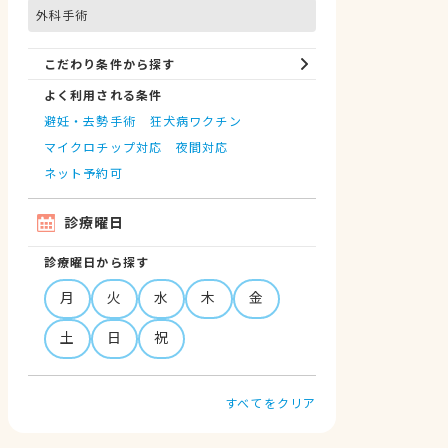
外科手術
こだわり条件から探す
よく利用される条件
避妊・去勢手術
狂犬病ワクチン
マイクロチップ対応
夜間対応
ネット予約可
診療曜日
診療曜日から探す
月
火
水
木
金
土
日
祝
すべてをクリア