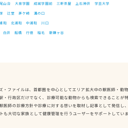
尾山台
大泉学園
成城学園前
三軒茶屋
上石神井
学芸大学
塚
辻堂
茅ケ崎
溝の口
浦和
北浦和
中浦和
川口
白井
船橋
行徳
稲毛
新鎌ヶ谷
ズ・ファイルは、首都圏を中心としてエリア拡大中の獣医師・動
駅・行政区だけでなく、診療可能な動物からも検索できることが
獣医師の診療方針や診療に対する想いを取材し記事として発信し
トも大切な家族として健康管理を行うユーザーをサポートしてい