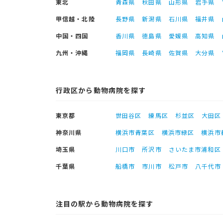
東北
青森県
秋田県
山形県
岩手県
甲信越・北陸
長野県
新潟県
石川県
福井県
中国・四国
香川県
徳島県
愛媛県
高知県
九州・沖縄
福岡県
長崎県
佐賀県
大分県
行政区から動物病院を探す
東京都
世田谷区
練馬区
杉並区
大田区
神奈川県
横浜市青葉区
横浜市緑区
横浜市
埼玉県
川口市
所沢市
さいたま市浦和区
千葉県
船橋市
市川市
松戸市
八千代市
注目の駅から動物病院を探す