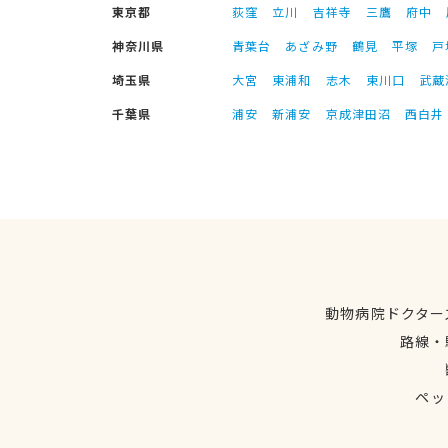
東京都
荻窪
立川
吉祥寺
三鷹
府中
神奈川県
青葉台
あざみ野
鶴見
平塚
戸
埼玉県
大宮
東浦和
志木
東川口
武蔵
千葉県
浦安
新浦安
京成津田沼
西白井
動物病院ドクター
路線・
ペッ