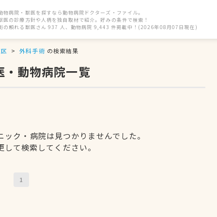
動物病院・獣医を探すなら動物病院ドクターズ・ファイル。
獣医の診療方針や人柄を独自取材で紹介。好みの条件で検索！
街の頼れる獣医さん 937 人、動物病院 9,443 件掲載中！(2026年08月07日現在)
速区
外科手術
の検索結果
医・動物病院一覧
ニック・病院は見つかりませんでした。
更して検索してください。
1