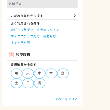
外科手術
こだわり条件から探す
よく利用される条件
避妊・去勢手術
狂犬病ワクチン
マイクロチップ対応
夜間対応
ネット予約可
診療曜日
診療曜日から探す
月
火
水
木
金
土
日
祝
すべてをクリア