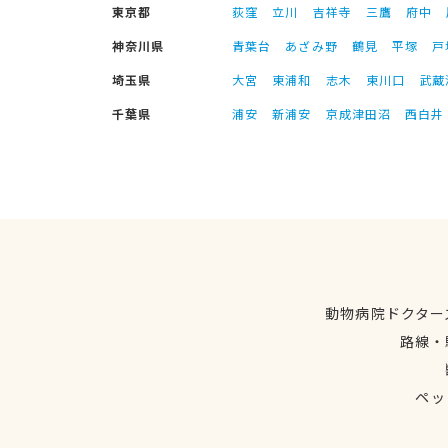
東京都
荻窪
立川
吉祥寺
三鷹
府中
神奈川県
青葉台
あざみ野
鶴見
平塚
戸
埼玉県
大宮
東浦和
志木
東川口
武蔵
千葉県
浦安
新浦安
京成津田沼
西白井
動物病院ドクター
路線・
ペッ