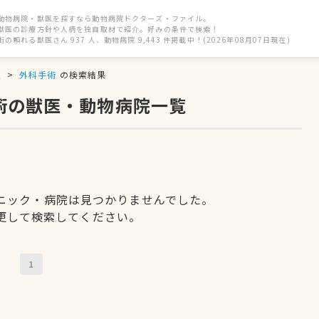
動物病院・獣医を探すなら動物病院ドクターズ・ファイル。
獣医の診療方針や人柄を独自取材で紹介。好みの条件で検索！
街の頼れる獣医さん 937 人、動物病院 9,443 件掲載中！(2026年08月07日現在)
駅
外科手術
の検索結果
術の獣医・動物病院一覧
ニック・病院は見つかりませんでした。
更して検索してください。
1