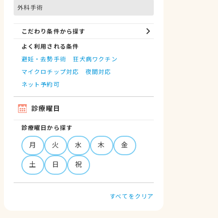
外科手術
こだわり条件から探す
よく利用される条件
避妊・去勢手術
狂犬病ワクチン
マイクロチップ対応
夜間対応
ネット予約可
診療曜日
診療曜日から探す
月
火
水
木
金
土
日
祝
すべてをクリア