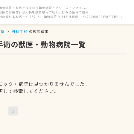
動物病院・獣医を探すなら動物病院ドクターズ・ファイル。
獣医の診療方針や人柄を独自取材で紹介。好みの条件で検索！
街の頼れる獣医さん 937 人、動物病院 9,443 件掲載中！(2026年08月07日現在)
丘駅
外科手術
の検索結果
手術の獣医・動物病院一覧
ニック・病院は見つかりませんでした。
更して検索してください。
1