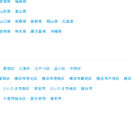
宮城県
福島県
山梨県
富山県
山口県
鳥取県
島根県
岡山県
広島県
宮崎県
熊本県
鹿児島県
沖縄県
新宿区
江東区
江戸川区
品川区
中野区
都筑区
横浜市港北区
横浜市港南区
横浜市鶴見区
横浜市戸塚区
横浜
さいたま市南区
草加市
さいたま市緑区
越谷市
千葉市稲毛区
習志野市
浦安市