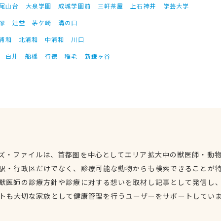
尾山台
大泉学園
成城学園前
三軒茶屋
上石神井
学芸大学
塚
辻堂
茅ケ崎
溝の口
浦和
北浦和
中浦和
川口
白井
船橋
行徳
稲毛
新鎌ヶ谷
ズ・ファイルは、首都圏を中心としてエリア拡大中の獣医師・動
駅・行政区だけでなく、診療可能な動物からも検索できることが
獣医師の診療方針や診療に対する想いを取材し記事として発信し
トも大切な家族として健康管理を行うユーザーをサポートしてい