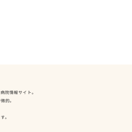
物病院情報サイト。
特徴的。
、
ます。