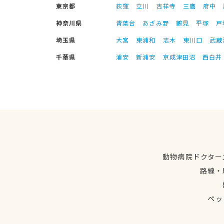
東京都
荻窪
立川
吉祥寺
三鷹
府中
神奈川県
青葉台
あざみ野
鶴見
平塚
戸
埼玉県
大宮
東浦和
志木
東川口
武蔵
千葉県
浦安
新浦安
京成津田沼
西白井
動物病院ドクター
路線・
ペッ