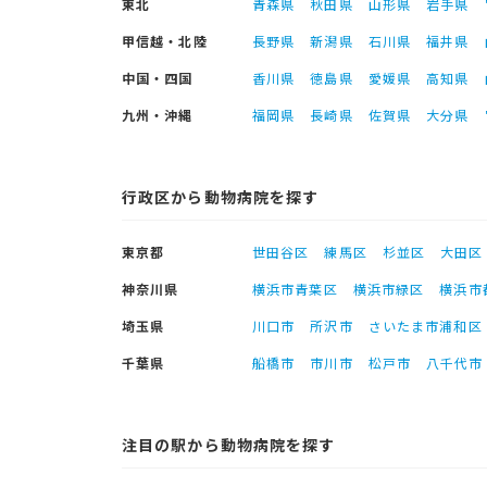
東北
青森県
秋田県
山形県
岩手県
甲信越・北陸
長野県
新潟県
石川県
福井県
中国・四国
香川県
徳島県
愛媛県
高知県
九州・沖縄
福岡県
長崎県
佐賀県
大分県
行政区から動物病院を探す
東京都
世田谷区
練馬区
杉並区
大田区
神奈川県
横浜市青葉区
横浜市緑区
横浜市
埼玉県
川口市
所沢市
さいたま市浦和区
千葉県
船橋市
市川市
松戸市
八千代市
注目の駅から動物病院を探す