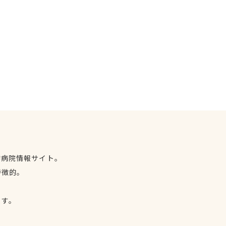
物病院情報サイト。
特徴的。
、
ます。