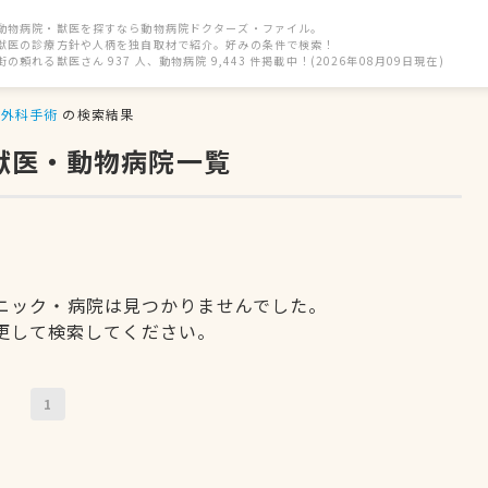
動物病院・獣医を探すなら動物病院ドクターズ・ファイル。
獣医の診療方針や人柄を独自取材で紹介。好みの条件で検索！
街の頼れる獣医さん 937 人、動物病院 9,443 件掲載中！(2026年08月09日現在)
外科手術
の検索結果
獣医・動物病院一覧
ニック・病院は見つかりませんでした。
更して検索してください。
1