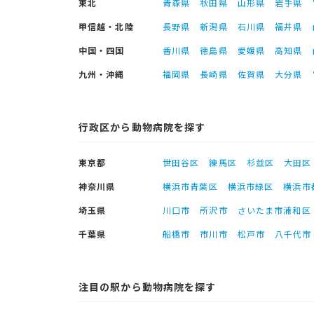
東北
青森県
秋田県
山形県
岩手県
甲信越・北陸
長野県
新潟県
石川県
福井県
中国・四国
香川県
徳島県
愛媛県
高知県
九州・沖縄
福岡県
長崎県
佐賀県
大分県
行政区から動物病院を探す
東京都
世田谷区
練馬区
杉並区
大田区
神奈川県
横浜市青葉区
横浜市緑区
横浜市
埼玉県
川口市
所沢市
さいたま市浦和区
千葉県
船橋市
市川市
松戸市
八千代市
注目の駅から動物病院を探す