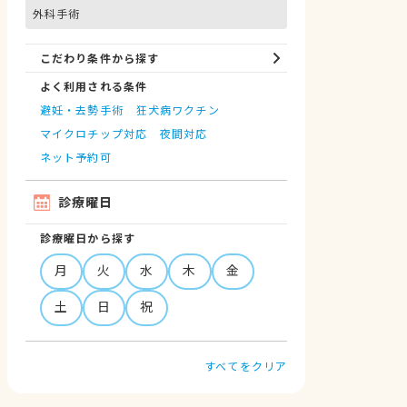
外科手術
こだわり条件から探す
よく利用される条件
避妊・去勢手術
狂犬病ワクチン
マイクロチップ対応
夜間対応
ネット予約可
診療曜日
診療曜日から探す
月
火
水
木
金
土
日
祝
すべてをクリア