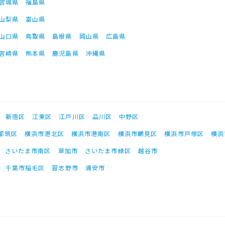
宮城県
福島県
山梨県
富山県
山口県
鳥取県
島根県
岡山県
広島県
宮崎県
熊本県
鹿児島県
沖縄県
新宿区
江東区
江戸川区
品川区
中野区
都筑区
横浜市港北区
横浜市港南区
横浜市鶴見区
横浜市戸塚区
横浜
さいたま市南区
草加市
さいたま市緑区
越谷市
千葉市稲毛区
習志野市
浦安市