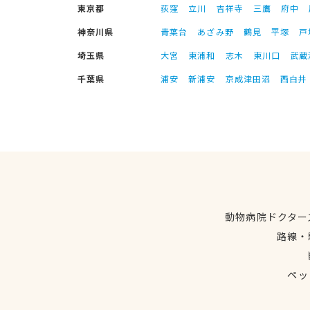
東京都
荻窪
立川
吉祥寺
三鷹
府中
神奈川県
青葉台
あざみ野
鶴見
平塚
戸
埼玉県
大宮
東浦和
志木
東川口
武蔵
千葉県
浦安
新浦安
京成津田沼
西白井
動物病院ドクター
路線・
ペッ