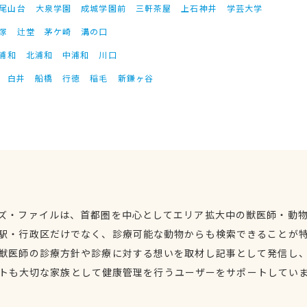
尾山台
大泉学園
成城学園前
三軒茶屋
上石神井
学芸大学
塚
辻堂
茅ケ崎
溝の口
浦和
北浦和
中浦和
川口
白井
船橋
行徳
稲毛
新鎌ヶ谷
ズ・ファイルは、首都圏を中心としてエリア拡大中の獣医師・動
駅・行政区だけでなく、診療可能な動物からも検索できることが
獣医師の診療方針や診療に対する想いを取材し記事として発信し
トも大切な家族として健康管理を行うユーザーをサポートしてい