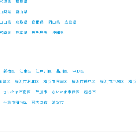
宮城県
福島県
山梨県
富山県
山口県
鳥取県
島根県
岡山県
広島県
宮崎県
熊本県
鹿児島県
沖縄県
新宿区
江東区
江戸川区
品川区
中野区
都筑区
横浜市港北区
横浜市港南区
横浜市鶴見区
横浜市戸塚区
横浜
さいたま市南区
草加市
さいたま市緑区
越谷市
千葉市稲毛区
習志野市
浦安市