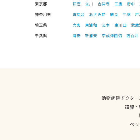
東京都
荻窪
立川
吉祥寺
三鷹
府中
神奈川県
青葉台
あざみ野
鶴見
平塚
戸
埼玉県
大宮
東浦和
志木
東川口
武蔵
千葉県
浦安
新浦安
京成津田沼
西白井
動物病院ドクター
路線・
ペッ