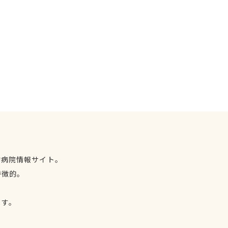
物病院情報サイト。
特徴的。
、
ます。