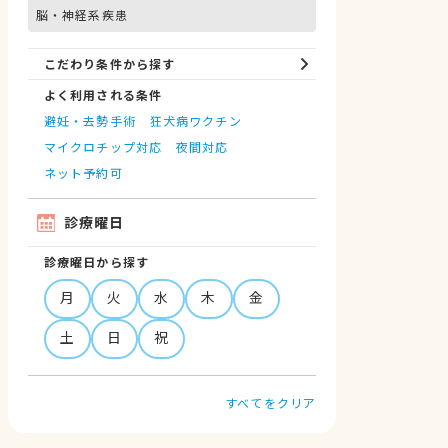
脳・神経系疾患
こだわり条件から探す
よく利用される条件
避妊・去勢手術
狂犬病ワクチン
マイクロチップ対応
夜間対応
ネット予約可
診療曜日
診療曜日から探す
月
火
水
木
金
土
日
祝
すべてをクリア