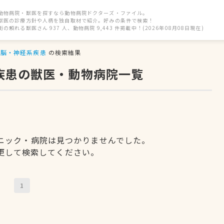
動物病院・獣医を探すなら動物病院ドクターズ・ファイル。
獣医の診療方針や人柄を独自取材で紹介。好みの条件で検索！
街の頼れる獣医さん 937 人、動物病院 9,443 件掲載中！(2026年08月08日現在)
脳・神経系疾患
の検索結果
疾患の獣医・動物病院一覧
ニック・病院は見つかりませんでした。
更して検索してください。
1