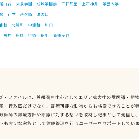
尾山台
大泉学園
成城学園前
三軒茶屋
上石神井
学芸大学
塚
辻堂
茅ケ崎
溝の口
浦和
北浦和
中浦和
川口
白井
船橋
行徳
稲毛
新鎌ヶ谷
ズ・ファイルは、首都圏を中心としてエリア拡大中の獣医師・動
駅・行政区だけでなく、診療可能な動物からも検索できることが
獣医師の診療方針や診療に対する想いを取材し記事として発信し
トも大切な家族として健康管理を行うユーザーをサポートしてい