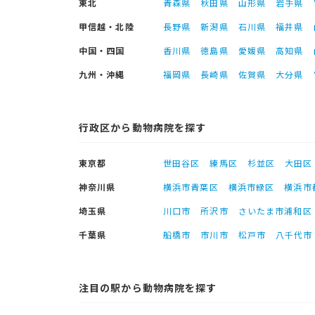
東北
青森県
秋田県
山形県
岩手県
甲信越・北陸
長野県
新潟県
石川県
福井県
中国・四国
香川県
徳島県
愛媛県
高知県
九州・沖縄
福岡県
長崎県
佐賀県
大分県
行政区から動物病院を探す
東京都
世田谷区
練馬区
杉並区
大田区
神奈川県
横浜市青葉区
横浜市緑区
横浜市
埼玉県
川口市
所沢市
さいたま市浦和区
千葉県
船橋市
市川市
松戸市
八千代市
注目の駅から動物病院を探す