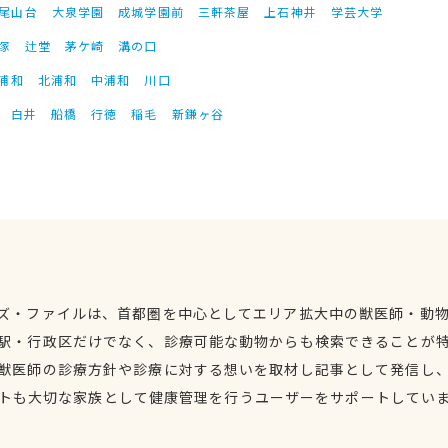
尾山台
大泉学園
成城学園前
三軒茶屋
上石神井
学芸大学
塚
辻堂
茅ケ崎
溝の口
浦和
北浦和
中浦和
川口
白井
船橋
行徳
稲毛
新鎌ヶ谷
ズ・ファイルは、首都圏を中心としてエリア拡大中の獣医師・動
駅・行政区だけでなく、診療可能な動物からも検索できることが
獣医師の診療方針や診療に対する想いを取材し記事として発信し
トも大切な家族として健康管理を行うユーザーをサポートしてい