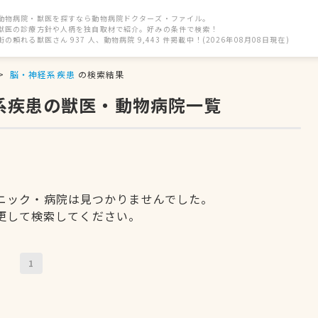
動物病院・獣医を探すなら動物病院ドクターズ・ファイル。
獣医の診療方針や人柄を独自取材で紹介。好みの条件で検索！
街の頼れる獣医さん 937 人、動物病院 9,443 件掲載中！(2026年08月08日現在)
脳・神経系疾患
の検索結果
経系疾患の獣医・動物病院一覧
ニック・病院は見つかりませんでした。
更して検索してください。
1