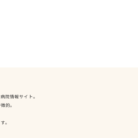
物病院情報サイト。
特徴的。
、
ます。