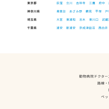
東京都
荻窪
立川
吉祥寺
三鷹
府中
神奈川県
青葉台
あざみ野
鶴見
平塚
戸
埼玉県
大宮
東浦和
志木
東川口
武蔵
千葉県
浦安
新浦安
京成津田沼
西白井
動物病院ドクター
路線・
ペッ