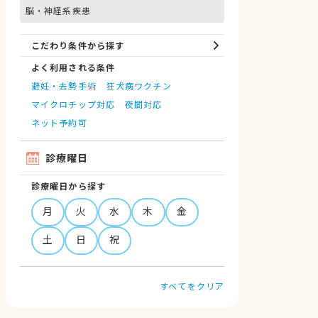
脳・神経系疾患
こだわり条件から探す
よく利用される条件
避妊・去勢手術
狂犬病ワクチン
マイクロチップ対応
夜間対応
ネット予約可
診療曜日
診療曜日から探す
月
火
水
木
金
土
日
祝
すべてをクリア