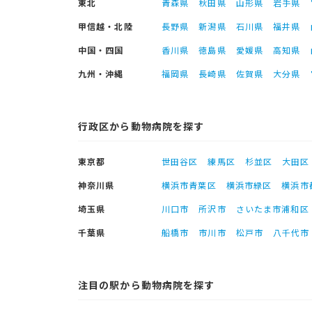
東北
青森県
秋田県
山形県
岩手県
甲信越・北陸
長野県
新潟県
石川県
福井県
中国・四国
香川県
徳島県
愛媛県
高知県
九州・沖縄
福岡県
長崎県
佐賀県
大分県
行政区から動物病院を探す
東京都
世田谷区
練馬区
杉並区
大田区
神奈川県
横浜市青葉区
横浜市緑区
横浜市
埼玉県
川口市
所沢市
さいたま市浦和区
千葉県
船橋市
市川市
松戸市
八千代市
注目の駅から動物病院を探す