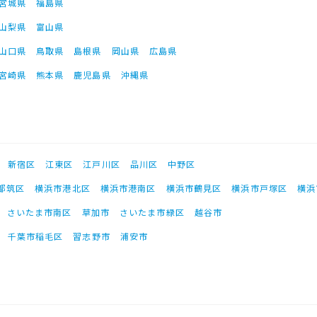
宮城県
福島県
山梨県
富山県
山口県
鳥取県
島根県
岡山県
広島県
宮崎県
熊本県
鹿児島県
沖縄県
新宿区
江東区
江戸川区
品川区
中野区
都筑区
横浜市港北区
横浜市港南区
横浜市鶴見区
横浜市戸塚区
横浜
さいたま市南区
草加市
さいたま市緑区
越谷市
千葉市稲毛区
習志野市
浦安市