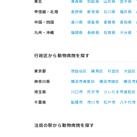
東北
青森県
秋田県
山形県
岩手県
甲信越・北陸
長野県
新潟県
石川県
福井県
中国・四国
香川県
徳島県
愛媛県
高知県
九州・沖縄
福岡県
長崎県
佐賀県
大分県
行政区から動物病院を探す
東京都
世田谷区
練馬区
杉並区
大田区
神奈川県
横浜市青葉区
横浜市緑区
横浜市
埼玉県
川口市
所沢市
さいたま市浦和区
千葉県
船橋市
市川市
松戸市
八千代市
注目の駅から動物病院を探す