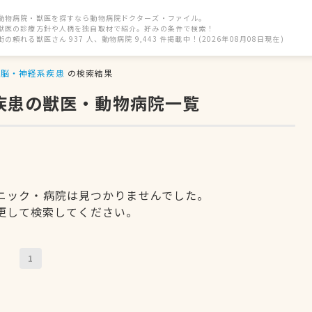
動物病院・獣医を探すなら動物病院ドクターズ・ファイル。
獣医の診療方針や人柄を独自取材で紹介。好みの条件で検索！
街の頼れる獣医さん 937 人、動物病院 9,443 件掲載中！(2026年08月08日現在)
脳・神経系疾患
の検索結果
疾患の獣医・動物病院一覧
ニック・病院は見つかりませんでした。
更して検索してください。
1