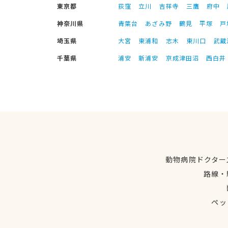
東京都
荻窪
立川
吉祥寺
三鷹
府中
神奈川県
青葉台
あざみ野
鶴見
平塚
戸
埼玉県
大宮
東浦和
志木
東川口
武蔵
千葉県
浦安
新浦安
京成津田沼
西白井
動物病院ドクター
路線・
ペッ