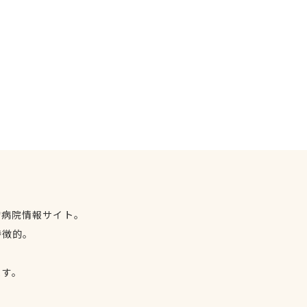
物病院情報サイト。
特徴的。
、
ます。