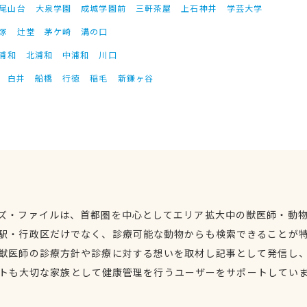
尾山台
大泉学園
成城学園前
三軒茶屋
上石神井
学芸大学
塚
辻堂
茅ケ崎
溝の口
浦和
北浦和
中浦和
川口
白井
船橋
行徳
稲毛
新鎌ヶ谷
ズ・ファイルは、首都圏を中心としてエリア拡大中の獣医師・動
駅・行政区だけでなく、診療可能な動物からも検索できることが
獣医師の診療方針や診療に対する想いを取材し記事として発信し
トも大切な家族として健康管理を行うユーザーをサポートしてい