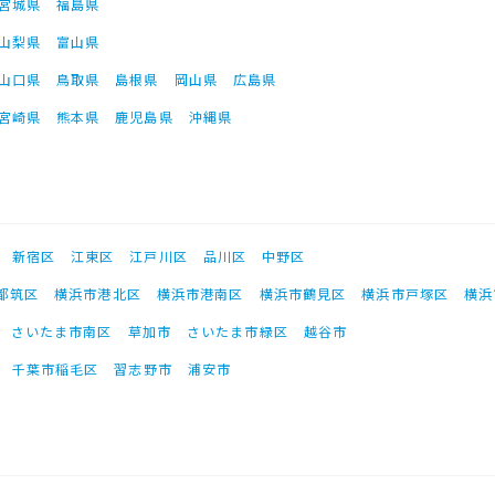
宮城県
福島県
山梨県
富山県
山口県
鳥取県
島根県
岡山県
広島県
宮崎県
熊本県
鹿児島県
沖縄県
新宿区
江東区
江戸川区
品川区
中野区
都筑区
横浜市港北区
横浜市港南区
横浜市鶴見区
横浜市戸塚区
横浜
さいたま市南区
草加市
さいたま市緑区
越谷市
千葉市稲毛区
習志野市
浦安市