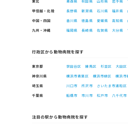
東北
青森県
秋田県
山形県
岩手県
甲信越・北陸
長野県
新潟県
石川県
福井県
中国・四国
香川県
徳島県
愛媛県
高知県
九州・沖縄
福岡県
長崎県
佐賀県
大分県
行政区から動物病院を探す
東京都
世田谷区
練馬区
杉並区
大田区
神奈川県
横浜市青葉区
横浜市緑区
横浜市
埼玉県
川口市
所沢市
さいたま市浦和区
千葉県
船橋市
市川市
松戸市
八千代市
注目の駅から動物病院を探す