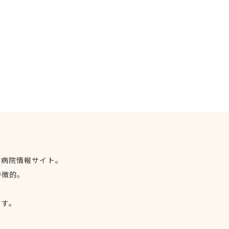
物病院情報サイト。
特徴的。
、
ます。