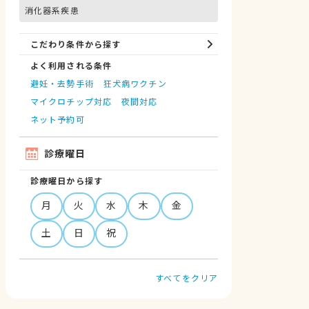
消化器系疾患
こだわり条件から探す
よく利用される条件
避妊・去勢手術
狂犬病ワクチン
マイクロチップ対応
夜間対応
ネット予約可
診療曜日
診療曜日から探す
月
火
水
木
金
土
日
祝
すべてをクリア