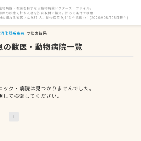
動物病院・獣医を探すなら動物病院ドクターズ・ファイル。
獣医の診療方針や人柄を独自取材で紹介。好みの条件で検索！
街の頼れる獣医さん 937 人、動物病院 9,443 件掲載中！(2026年08月08日現在)
消化器系疾患
の検索結果
患の獣医・動物病院一覧
ニック・病院は見つかりませんでした。
更して検索してください。
1