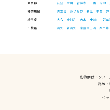
東京都
荻窪
立川
吉祥寺
三鷹
府中
神奈川県
青葉台
あざみ野
鶴見
平塚
戸
埼玉県
大宮
東浦和
志木
東川口
武蔵
千葉県
浦安
新浦安
京成津田沼
西白井
動物病院ドクター
路線・
ペッ