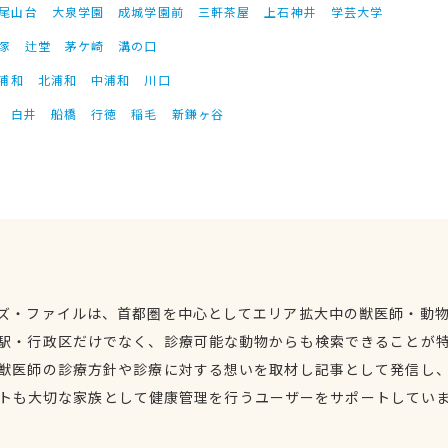
尾山台
大泉学園
成城学園前
三軒茶屋
上石神井
学芸大学
塚
辻堂
茅ケ崎
溝の口
浦和
北浦和
中浦和
川口
白井
船橋
行徳
稲毛
新鎌ヶ谷
ズ・ファイルは、首都圏を中心としてエリア拡大中の獣医師・動
駅・行政区だけでなく、診療可能な動物からも検索できることが
獣医師の診療方針や診療に対する想いを取材し記事として発信し
トも大切な家族として健康管理を行うユーザーをサポートしてい