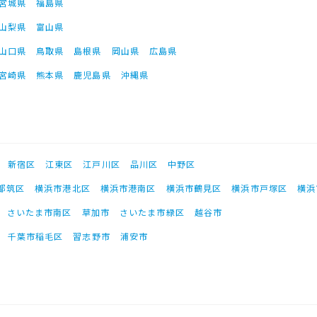
宮城県
福島県
山梨県
富山県
山口県
鳥取県
島根県
岡山県
広島県
宮崎県
熊本県
鹿児島県
沖縄県
新宿区
江東区
江戸川区
品川区
中野区
都筑区
横浜市港北区
横浜市港南区
横浜市鶴見区
横浜市戸塚区
横浜
さいたま市南区
草加市
さいたま市緑区
越谷市
千葉市稲毛区
習志野市
浦安市