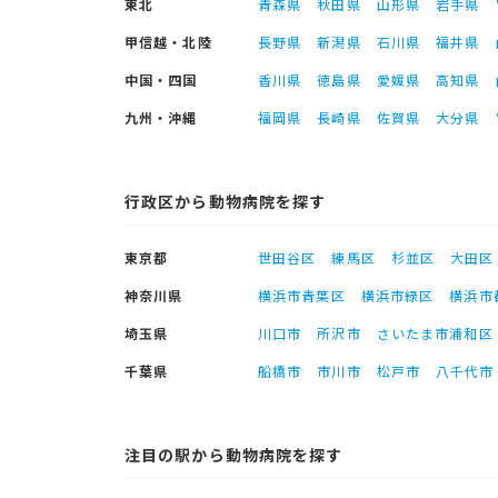
東北
青森県
秋田県
山形県
岩手県
甲信越・北陸
長野県
新潟県
石川県
福井県
中国・四国
香川県
徳島県
愛媛県
高知県
九州・沖縄
福岡県
長崎県
佐賀県
大分県
行政区から動物病院を探す
東京都
世田谷区
練馬区
杉並区
大田区
神奈川県
横浜市青葉区
横浜市緑区
横浜市
埼玉県
川口市
所沢市
さいたま市浦和区
千葉県
船橋市
市川市
松戸市
八千代市
注目の駅から動物病院を探す