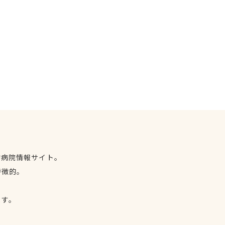
物病院情報サイト。
特徴的。
、
ます。