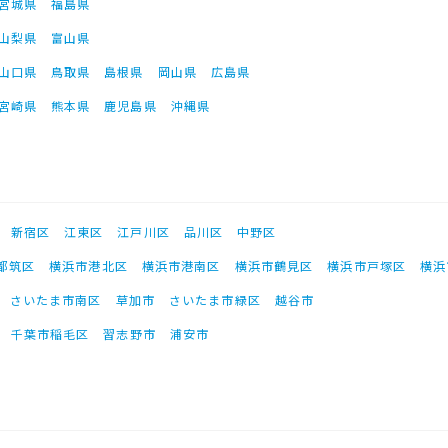
宮城県
福島県
山梨県
富山県
山口県
鳥取県
島根県
岡山県
広島県
宮崎県
熊本県
鹿児島県
沖縄県
新宿区
江東区
江戸川区
品川区
中野区
都筑区
横浜市港北区
横浜市港南区
横浜市鶴見区
横浜市戸塚区
横浜
さいたま市南区
草加市
さいたま市緑区
越谷市
千葉市稲毛区
習志野市
浦安市