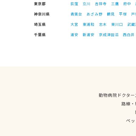
東京都
荻窪
立川
吉祥寺
三鷹
府中
神奈川県
青葉台
あざみ野
鶴見
平塚
戸
埼玉県
大宮
東浦和
志木
東川口
武蔵
千葉県
浦安
新浦安
京成津田沼
西白井
動物病院ドクター
路線・
ペッ