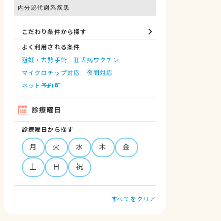
内分泌代謝系疾患
こだわり条件から探す
よく利用される条件
避妊・去勢手術
狂犬病ワクチン
マイクロチップ対応
夜間対応
ネット予約可
診療曜日
診療曜日から探す
月
火
水
木
金
土
日
祝
すべてをクリア