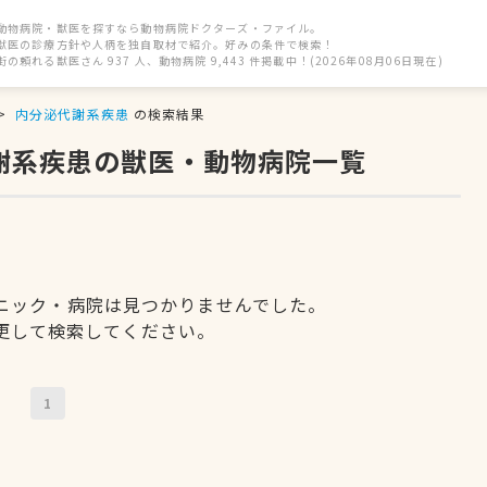
動物病院・獣医を探すなら動物病院ドクターズ・ファイル。
獣医の診療方針や人柄を独自取材で紹介。好みの条件で検索！
街の頼れる獣医さん 937 人、動物病院 9,443 件掲載中！(2026年08月06日現在)
内分泌代謝系疾患
の検索結果
代謝系疾患の獣医・動物病院一覧
ニック・病院は見つかりませんでした。
更して検索してください。
1