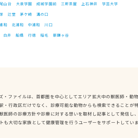
尾山台
大泉学園
成城学園前
三軒茶屋
上石神井
学芸大学
塚
辻堂
茅ケ崎
溝の口
浦和
北浦和
中浦和
川口
白井
船橋
行徳
稲毛
新鎌ヶ谷
ズ・ファイルは、首都圏を中心としてエリア拡大中の獣医師・動
駅・行政区だけでなく、診療可能な動物からも検索できることが
獣医師の診療方針や診療に対する想いを取材し記事として発信し
トも大切な家族として健康管理を行うユーザーをサポートしてい