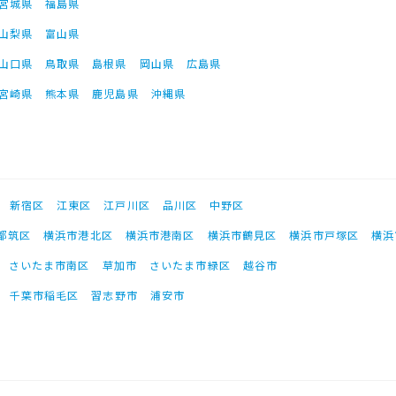
宮城県
福島県
山梨県
富山県
山口県
鳥取県
島根県
岡山県
広島県
宮崎県
熊本県
鹿児島県
沖縄県
新宿区
江東区
江戸川区
品川区
中野区
都筑区
横浜市港北区
横浜市港南区
横浜市鶴見区
横浜市戸塚区
横浜
さいたま市南区
草加市
さいたま市緑区
越谷市
千葉市稲毛区
習志野市
浦安市