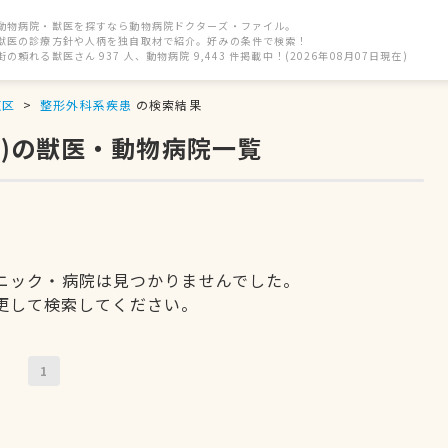
動物病院・獣医を探すなら動物病院ドクターズ・ファイル。
獣医の診療方針や人柄を独自取材で紹介。好みの条件で検索！
街の頼れる獣医さん 937 人、動物病院 9,443 件掲載中！(2026年08月07日現在)
東区
整形外科系疾患
の検索結果
)の獣医・動物病院一覧
ニック・病院は見つかりませんでした。
更して検索してください。
1