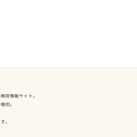
物病院情報サイト。
特徴的。
、
ます。