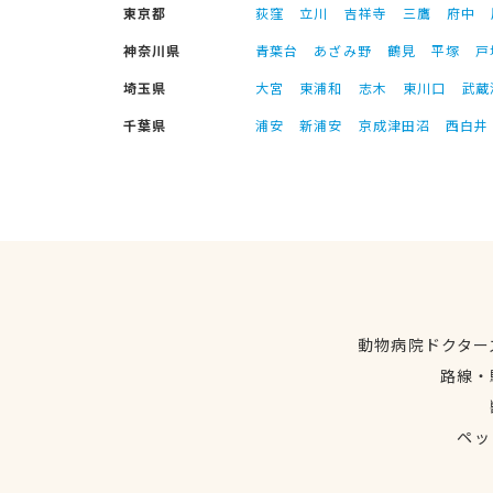
東京都
荻窪
立川
吉祥寺
三鷹
府中
神奈川県
青葉台
あざみ野
鶴見
平塚
戸
埼玉県
大宮
東浦和
志木
東川口
武蔵
千葉県
浦安
新浦安
京成津田沼
西白井
動物病院ドクター
路線・
ペッ