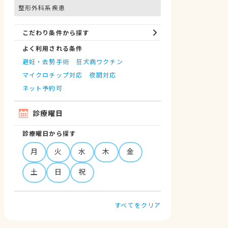
整形外科系疾患
こだわり条件から探す
よく利用される条件
避妊・去勢手術
狂犬病ワクチン
マイクロチップ対応
夜間対応
ネット予約可
診療曜日
診療曜日から探す
月
火
水
木
金
土
日
祝
すべてをクリア