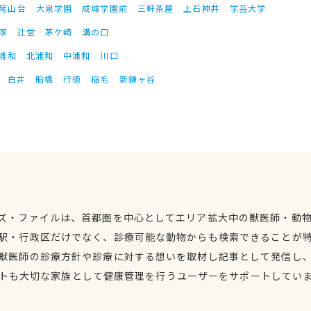
尾山台
大泉学園
成城学園前
三軒茶屋
上石神井
学芸大学
塚
辻堂
茅ケ崎
溝の口
浦和
北浦和
中浦和
川口
白井
船橋
行徳
稲毛
新鎌ヶ谷
ズ・ファイルは、首都圏を中心としてエリア拡大中の獣医師・動
駅・行政区だけでなく、診療可能な動物からも検索できることが
獣医師の診療方針や診療に対する想いを取材し記事として発信し
トも大切な家族として健康管理を行うユーザーをサポートしてい