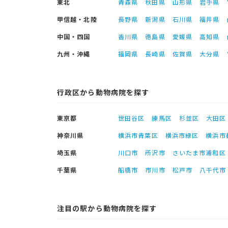
東北
青森県
秋田県
山形県
岩手県
甲信越・北陸
長野県
新潟県
石川県
福井県
中国・四国
香川県
徳島県
愛媛県
高知県
九州・沖縄
福岡県
長崎県
佐賀県
大分県
行政区から動物病院を探す
東京都
世田谷区
練馬区
杉並区
大田区
神奈川県
横浜市青葉区
横浜市緑区
横浜市
埼玉県
川口市
所沢市
さいたま市浦和区
千葉県
船橋市
市川市
松戸市
八千代市
注目の駅から動物病院を探す