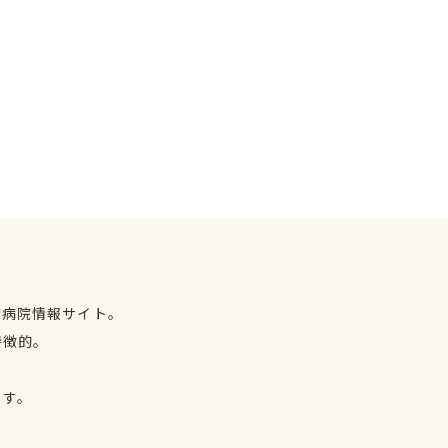
物病院情報サイト。
特徴的。
、
ます。