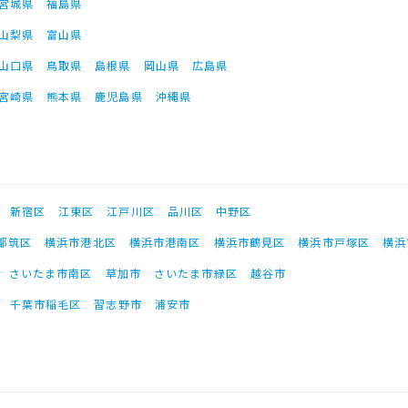
宮城県
福島県
山梨県
富山県
山口県
鳥取県
島根県
岡山県
広島県
宮崎県
熊本県
鹿児島県
沖縄県
新宿区
江東区
江戸川区
品川区
中野区
都筑区
横浜市港北区
横浜市港南区
横浜市鶴見区
横浜市戸塚区
横浜
さいたま市南区
草加市
さいたま市緑区
越谷市
千葉市稲毛区
習志野市
浦安市