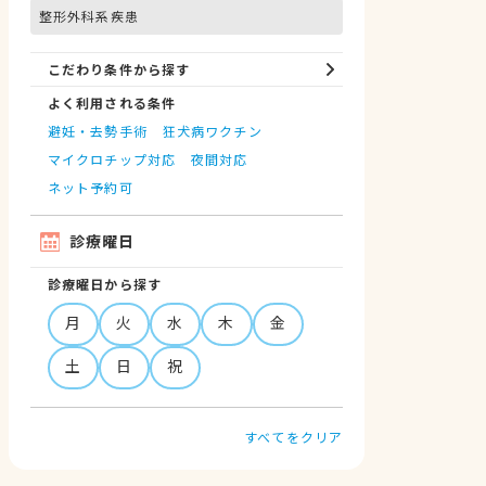
整形外科系疾患
こだわり条件から探す
よく利用される条件
避妊・去勢手術
狂犬病ワクチン
マイクロチップ対応
夜間対応
ネット予約可
診療曜日
診療曜日から探す
月
火
水
木
金
土
日
祝
すべてをクリア