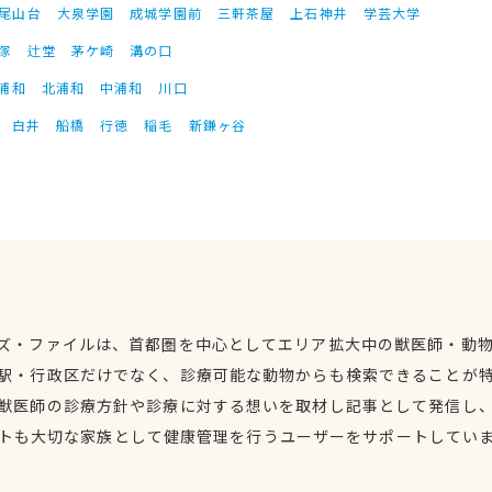
尾山台
大泉学園
成城学園前
三軒茶屋
上石神井
学芸大学
塚
辻堂
茅ケ崎
溝の口
浦和
北浦和
中浦和
川口
白井
船橋
行徳
稲毛
新鎌ヶ谷
ズ・ファイルは、首都圏を中心としてエリア拡大中の獣医師・動
駅・行政区だけでなく、診療可能な動物からも検索できることが
獣医師の診療方針や診療に対する想いを取材し記事として発信し
トも大切な家族として健康管理を行うユーザーをサポートしてい