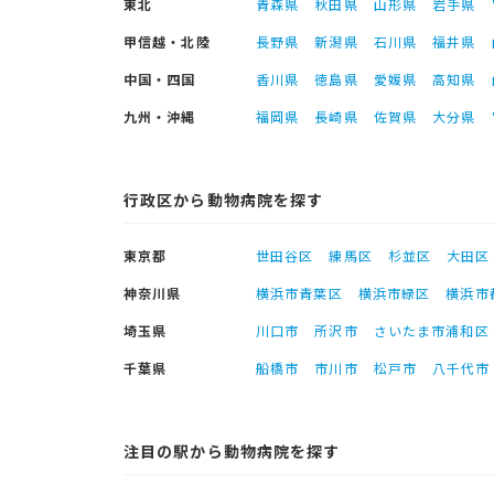
東北
青森県
秋田県
山形県
岩手県
甲信越・北陸
長野県
新潟県
石川県
福井県
中国・四国
香川県
徳島県
愛媛県
高知県
九州・沖縄
福岡県
長崎県
佐賀県
大分県
行政区から動物病院を探す
東京都
世田谷区
練馬区
杉並区
大田区
神奈川県
横浜市青葉区
横浜市緑区
横浜市
埼玉県
川口市
所沢市
さいたま市浦和区
千葉県
船橋市
市川市
松戸市
八千代市
注目の駅から動物病院を探す