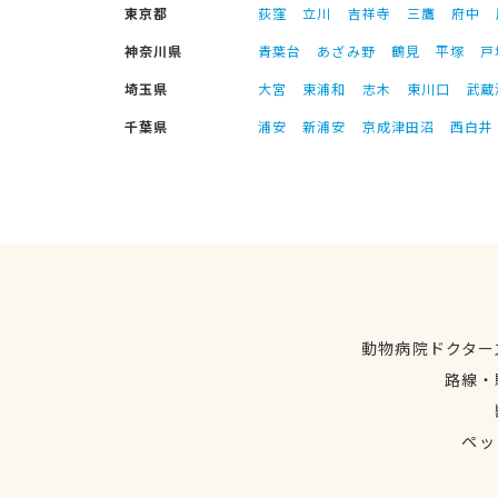
東京都
荻窪
立川
吉祥寺
三鷹
府中
神奈川県
青葉台
あざみ野
鶴見
平塚
戸
埼玉県
大宮
東浦和
志木
東川口
武蔵
千葉県
浦安
新浦安
京成津田沼
西白井
動物病院ドクター
路線・
ペッ