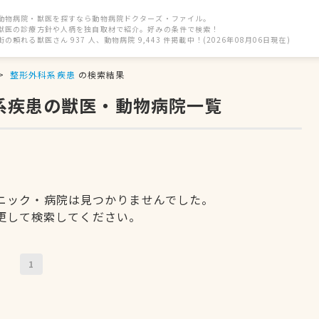
動物病院・獣医を探すなら動物病院ドクターズ・ファイル。
獣医の診療方針や人柄を独自取材で紹介。好みの条件で検索！
街の頼れる獣医さん 937 人、動物病院 9,443 件掲載中！(2026年08月06日現在)
整形外科系疾患
の検索結果
科系疾患の獣医・動物病院一覧
ニック・病院は見つかりませんでした。
更して検索してください。
1