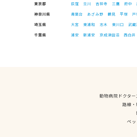
東京都
荻窪
立川
吉祥寺
三鷹
府中
神奈川県
青葉台
あざみ野
鶴見
平塚
戸
埼玉県
大宮
東浦和
志木
東川口
武蔵
千葉県
浦安
新浦安
京成津田沼
西白井
動物病院ドクター
路線・
ペッ