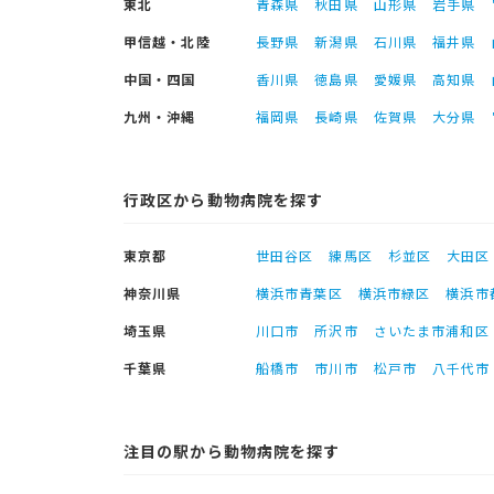
東北
青森県
秋田県
山形県
岩手県
甲信越・北陸
長野県
新潟県
石川県
福井県
中国・四国
香川県
徳島県
愛媛県
高知県
九州・沖縄
福岡県
長崎県
佐賀県
大分県
行政区から動物病院を探す
東京都
世田谷区
練馬区
杉並区
大田区
神奈川県
横浜市青葉区
横浜市緑区
横浜市
埼玉県
川口市
所沢市
さいたま市浦和区
千葉県
船橋市
市川市
松戸市
八千代市
注目の駅から動物病院を探す