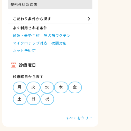
整形外科系疾患
こだわり条件から探す
よく利用される条件
避妊・去勢手術
狂犬病ワクチン
マイクロチップ対応
夜間対応
ネット予約可
診療曜日
診療曜日から探す
月
火
水
木
金
土
日
祝
すべてをクリア