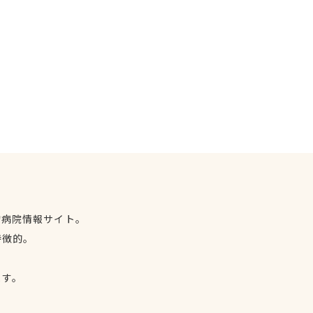
物病院情報サイト。
特徴的。
、
ます。