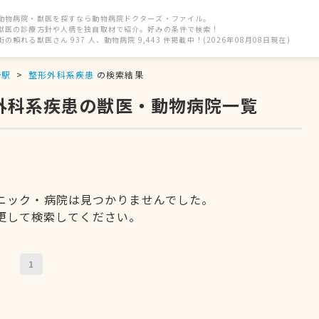
動物病院・獣医を探すなら動物病院ドクターズ・ファイル。
獣医の診療方針や人柄を独自取材で紹介。好みの条件で検索！
街の頼れる獣医さん 937 人、動物病院 9,443 件掲載中！(2026年08月08日現在)
野駅
整形外科系疾患
の検索結果
形外科系疾患の獣医・動物病院一覧
ニック・病院は見つかりませんでした。
更して検索してください。
1