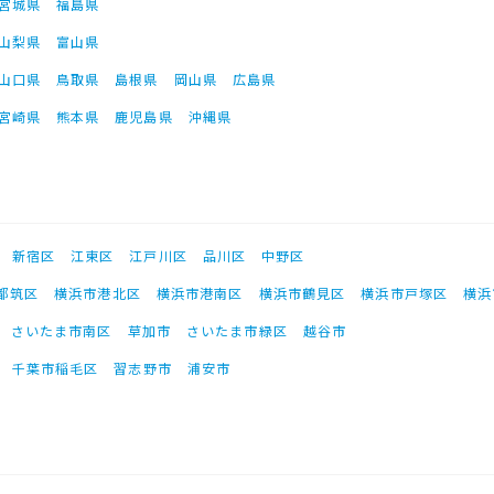
宮城県
福島県
山梨県
富山県
山口県
鳥取県
島根県
岡山県
広島県
宮崎県
熊本県
鹿児島県
沖縄県
新宿区
江東区
江戸川区
品川区
中野区
都筑区
横浜市港北区
横浜市港南区
横浜市鶴見区
横浜市戸塚区
横浜
さいたま市南区
草加市
さいたま市緑区
越谷市
千葉市稲毛区
習志野市
浦安市