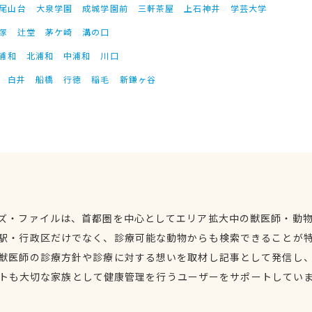
尾山台
大泉学園
成城学園前
三軒茶屋
上石神井
学芸大学
塚
辻堂
茅ケ崎
溝の口
浦和
北浦和
中浦和
川口
白井
船橋
行徳
稲毛
新鎌ヶ谷
ズ・ファイルは、首都圏を中心としてエリア拡大中の獣医師・動
駅・行政区だけでなく、診療可能な動物からも検索できることが
獣医師の診療方針や診療に対する想いを取材し記事として発信し
トも大切な家族として健康管理を行うユーザーをサポートしてい