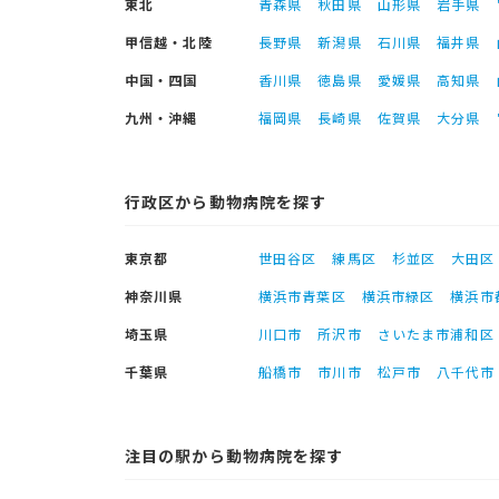
東北
青森県
秋田県
山形県
岩手県
甲信越・北陸
長野県
新潟県
石川県
福井県
中国・四国
香川県
徳島県
愛媛県
高知県
九州・沖縄
福岡県
長崎県
佐賀県
大分県
行政区から動物病院を探す
東京都
世田谷区
練馬区
杉並区
大田区
神奈川県
横浜市青葉区
横浜市緑区
横浜市
埼玉県
川口市
所沢市
さいたま市浦和区
千葉県
船橋市
市川市
松戸市
八千代市
注目の駅から動物病院を探す