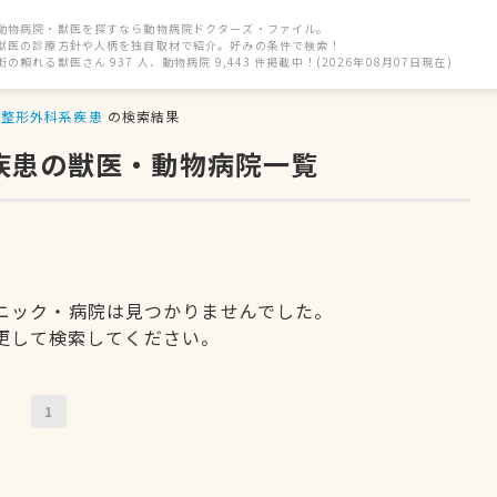
動物病院・獣医を探すなら動物病院ドクターズ・ファイル。
獣医の診療方針や人柄を独自取材で紹介。好みの条件で検索！
街の頼れる獣医さん 937 人、動物病院 9,443 件掲載中！(2026年08月07日現在)
整形外科系疾患
の検索結果
疾患の獣医・動物病院一覧
ニック・病院は見つかりませんでした。
更して検索してください。
1