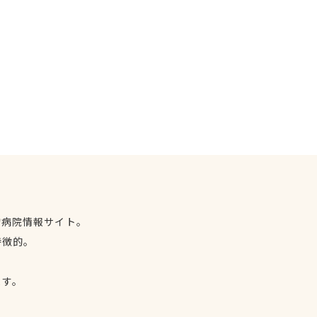
物病院情報サイト。
特徴的。
、
ます。