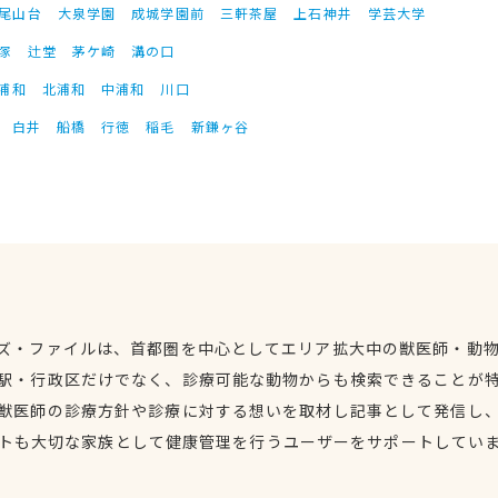
尾山台
大泉学園
成城学園前
三軒茶屋
上石神井
学芸大学
塚
辻堂
茅ケ崎
溝の口
浦和
北浦和
中浦和
川口
白井
船橋
行徳
稲毛
新鎌ヶ谷
ズ・ファイルは、首都圏を中心としてエリア拡大中の獣医師・動
駅・行政区だけでなく、診療可能な動物からも検索できることが
獣医師の診療方針や診療に対する想いを取材し記事として発信し
トも大切な家族として健康管理を行うユーザーをサポートしてい