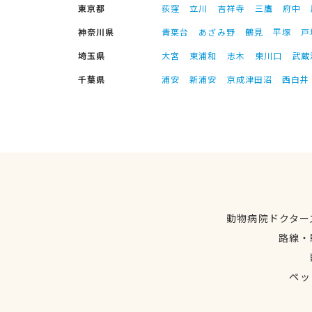
東京都
荻窪
立川
吉祥寺
三鷹
府中
神奈川県
青葉台
あざみ野
鶴見
平塚
戸
埼玉県
大宮
東浦和
志木
東川口
武蔵
千葉県
浦安
新浦安
京成津田沼
西白井
動物病院ドクター
路線・
ペッ