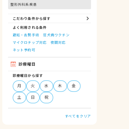
整形外科系疾患
こだわり条件から探す
よく利用される条件
避妊・去勢手術
狂犬病ワクチン
マイクロチップ対応
夜間対応
ネット予約可
診療曜日
診療曜日から探す
月
火
水
木
金
土
日
祝
すべてをクリア