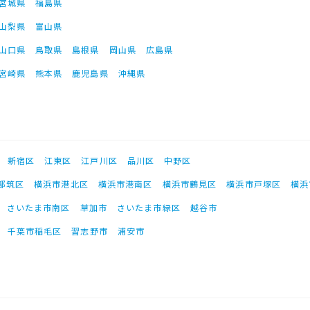
宮城県
福島県
山梨県
富山県
山口県
鳥取県
島根県
岡山県
広島県
宮崎県
熊本県
鹿児島県
沖縄県
新宿区
江東区
江戸川区
品川区
中野区
都筑区
横浜市港北区
横浜市港南区
横浜市鶴見区
横浜市戸塚区
横浜
さいたま市南区
草加市
さいたま市緑区
越谷市
千葉市稲毛区
習志野市
浦安市