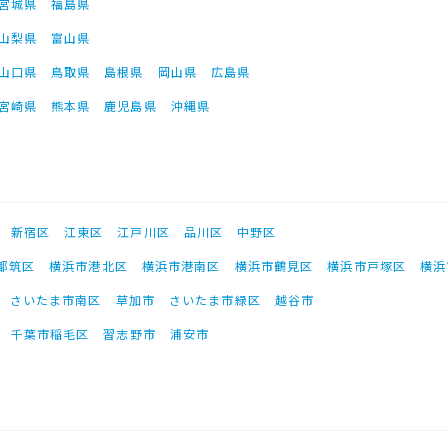
宮城県
福島県
山梨県
富山県
山口県
鳥取県
島根県
岡山県
広島県
宮崎県
熊本県
鹿児島県
沖縄県
新宿区
江東区
江戸川区
品川区
中野区
都筑区
横浜市港北区
横浜市港南区
横浜市鶴見区
横浜市戸塚区
横浜
さいたま市南区
草加市
さいたま市緑区
越谷市
千葉市稲毛区
習志野市
浦安市