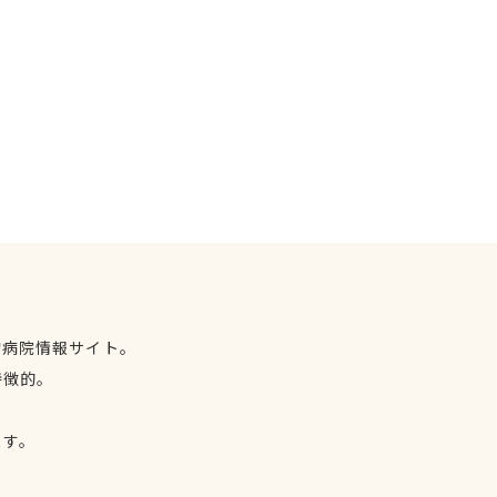
物病院情報サイト。
特徴的。
、
ます。