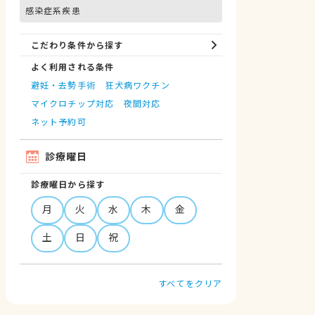
感染症系疾患
こだわり条件から探す
よく利用される条件
避妊・去勢手術
狂犬病ワクチン
マイクロチップ対応
夜間対応
ネット予約可
診療曜日
診療曜日から探す
月
火
水
木
金
土
日
祝
すべてをクリア