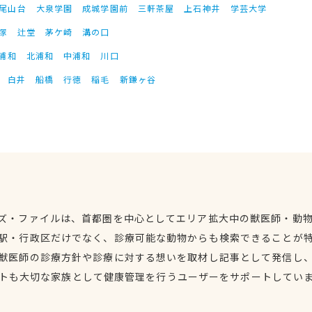
尾山台
大泉学園
成城学園前
三軒茶屋
上石神井
学芸大学
塚
辻堂
茅ケ崎
溝の口
浦和
北浦和
中浦和
川口
白井
船橋
行徳
稲毛
新鎌ヶ谷
ズ・ファイルは、首都圏を中心としてエリア拡大中の獣医師・動
駅・行政区だけでなく、診療可能な動物からも検索できることが
獣医師の診療方針や診療に対する想いを取材し記事として発信し
トも大切な家族として健康管理を行うユーザーをサポートしてい