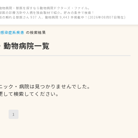
動物病院・獣医を探すなら動物病院ドクターズ・ファイル。
獣医の診療方針や人柄を独自取材で紹介。好みの条件で検索！
街の頼れる獣医さん 937 人、動物病院 9,443 件掲載中！(2026年08月07日現在)
感染症系疾患
の検索結果
・動物病院一覧
ニック・病院は見つかりませんでした。
更して検索してください。
1