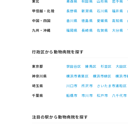
東北
青森県
秋田県
山形県
岩手県
甲信越・北陸
長野県
新潟県
石川県
福井県
中国・四国
香川県
徳島県
愛媛県
高知県
九州・沖縄
福岡県
長崎県
佐賀県
大分県
行政区から動物病院を探す
東京都
世田谷区
練馬区
杉並区
大田区
神奈川県
横浜市青葉区
横浜市緑区
横浜市
埼玉県
川口市
所沢市
さいたま市浦和区
千葉県
船橋市
市川市
松戸市
八千代市
注目の駅から動物病院を探す