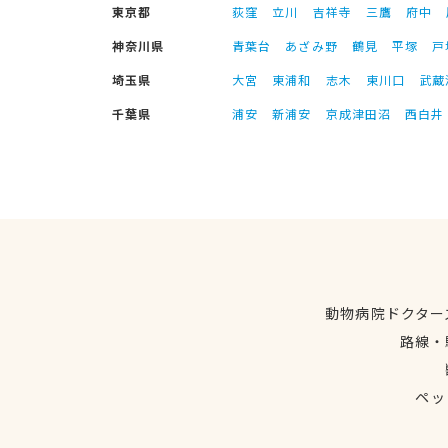
東京都
荻窪
立川
吉祥寺
三鷹
府中
神奈川県
青葉台
あざみ野
鶴見
平塚
戸
埼玉県
大宮
東浦和
志木
東川口
武蔵
千葉県
浦安
新浦安
京成津田沼
西白井
動物病院ドクター
路線・
ペッ