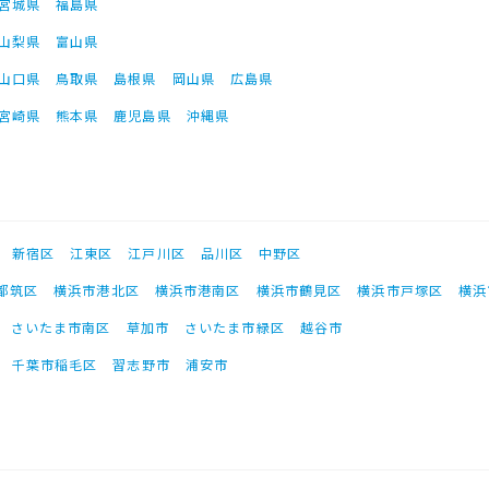
宮城県
福島県
山梨県
富山県
山口県
鳥取県
島根県
岡山県
広島県
宮崎県
熊本県
鹿児島県
沖縄県
新宿区
江東区
江戸川区
品川区
中野区
都筑区
横浜市港北区
横浜市港南区
横浜市鶴見区
横浜市戸塚区
横浜
さいたま市南区
草加市
さいたま市緑区
越谷市
千葉市稲毛区
習志野市
浦安市