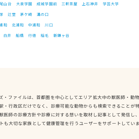
尾山台
大泉学園
成城学園前
三軒茶屋
上石神井
学芸大学
塚
辻堂
茅ケ崎
溝の口
浦和
北浦和
中浦和
川口
白井
船橋
行徳
稲毛
新鎌ヶ谷
ズ・ファイルは、首都圏を中心としてエリア拡大中の獣医師・動
駅・行政区だけでなく、診療可能な動物からも検索できることが
獣医師の診療方針や診療に対する想いを取材し記事として発信し
トも大切な家族として健康管理を行うユーザーをサポートしてい