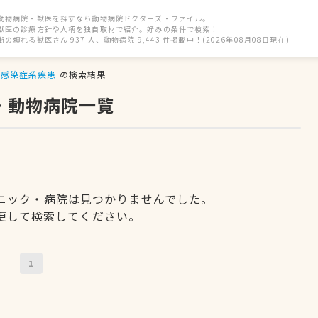
動物病院・獣医を探すなら動物病院ドクターズ・ファイル。
獣医の診療方針や人柄を独自取材で紹介。好みの条件で検索！
街の頼れる獣医さん 937 人、動物病院 9,443 件掲載中！(2026年08月08日現在)
感染症系疾患
の検索結果
・動物病院一覧
ニック・病院は見つかりませんでした。
更して検索してください。
1