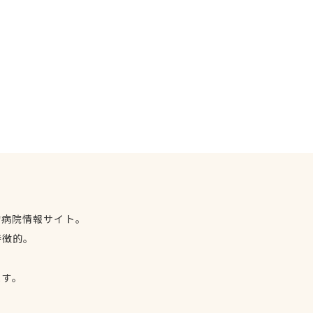
物病院情報サイト。
特徴的。
、
ます。