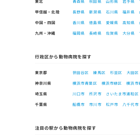
東北
青森県
秋田県
山形県
岩手県
甲信越・北陸
長野県
新潟県
石川県
福井県
中国・四国
香川県
徳島県
愛媛県
高知県
九州・沖縄
福岡県
長崎県
佐賀県
大分県
行政区から動物病院を探す
東京都
世田谷区
練馬区
杉並区
大田区
神奈川県
横浜市青葉区
横浜市緑区
横浜市
埼玉県
川口市
所沢市
さいたま市浦和区
千葉県
船橋市
市川市
松戸市
八千代市
注目の駅から動物病院を探す