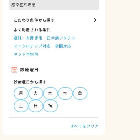
感染症系疾患
こだわり条件から探す
よく利用される条件
避妊・去勢手術
狂犬病ワクチン
マイクロチップ対応
夜間対応
ネット予約可
診療曜日
診療曜日から探す
月
火
水
木
金
土
日
祝
すべてをクリア