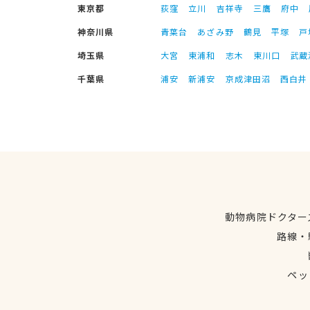
東京都
荻窪
立川
吉祥寺
三鷹
府中
神奈川県
青葉台
あざみ野
鶴見
平塚
戸
埼玉県
大宮
東浦和
志木
東川口
武蔵
千葉県
浦安
新浦安
京成津田沼
西白井
動物病院ドクター
路線・
ペッ