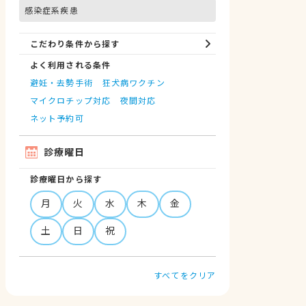
感染症系疾患
こだわり条件から探す
よく利用される条件
避妊・去勢手術
狂犬病ワクチン
マイクロチップ対応
夜間対応
ネット予約可
診療曜日
診療曜日から探す
月
火
水
木
金
土
日
祝
すべてをクリア