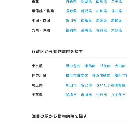
東北
青森県
秋田県
山形県
岩手県
甲信越・北陸
長野県
新潟県
石川県
福井県
中国・四国
香川県
徳島県
愛媛県
高知県
九州・沖縄
福岡県
長崎県
佐賀県
大分県
行政区から動物病院を探す
東京都
世田谷区
練馬区
杉並区
大田区
神奈川県
横浜市青葉区
横浜市緑区
横浜市
埼玉県
川口市
所沢市
さいたま市浦和区
千葉県
船橋市
市川市
松戸市
八千代市
注目の駅から動物病院を探す