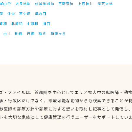
尾山台
大泉学園
成城学園前
三軒茶屋
上石神井
学芸大学
塚
辻堂
茅ケ崎
溝の口
浦和
北浦和
中浦和
川口
白井
船橋
行徳
稲毛
新鎌ヶ谷
ズ・ファイルは、首都圏を中心としてエリア拡大中の獣医師・動
駅・行政区だけでなく、診療可能な動物からも検索できることが
獣医師の診療方針や診療に対する想いを取材し記事として発信し
トも大切な家族として健康管理を行うユーザーをサポートしてい