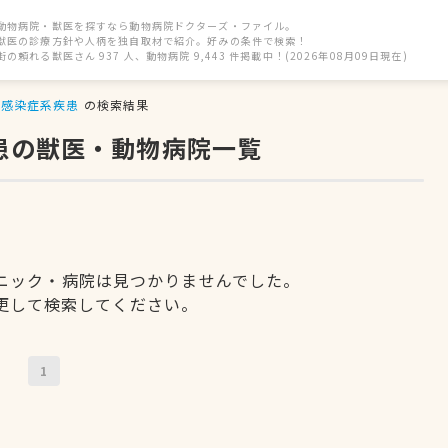
動物病院・獣医を探すなら動物病院ドクターズ・ファイル。
獣医の診療方針や人柄を独自取材で紹介。好みの条件で検索！
街の頼れる獣医さん 937 人、動物病院 9,443 件掲載中！(2026年08月09日現在)
感染症系疾患
の検索結果
患の獣医・動物病院一覧
ニック・病院は見つかりませんでした。
更して検索してください。
1