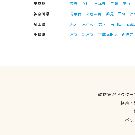
東京都
荻窪
立川
吉祥寺
三鷹
府中
神奈川県
青葉台
あざみ野
鶴見
平塚
戸
埼玉県
大宮
東浦和
志木
東川口
武蔵
千葉県
浦安
新浦安
京成津田沼
西白井
動物病院ドクター
路線・
ペッ