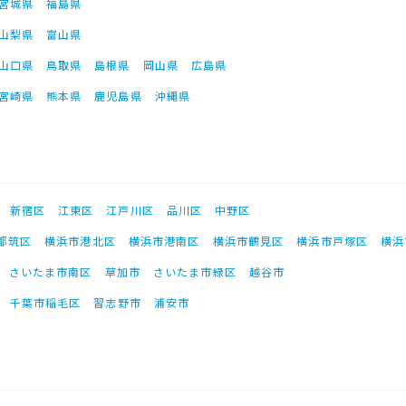
宮城県
福島県
山梨県
富山県
山口県
鳥取県
島根県
岡山県
広島県
宮崎県
熊本県
鹿児島県
沖縄県
新宿区
江東区
江戸川区
品川区
中野区
都筑区
横浜市港北区
横浜市港南区
横浜市鶴見区
横浜市戸塚区
横浜
さいたま市南区
草加市
さいたま市緑区
越谷市
千葉市稲毛区
習志野市
浦安市