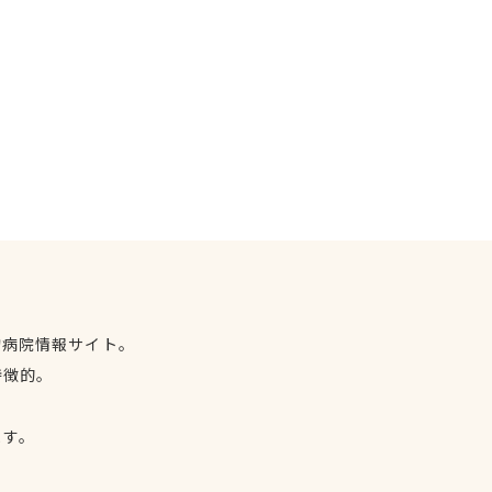
物病院情報サイト。
特徴的。
、
ます。