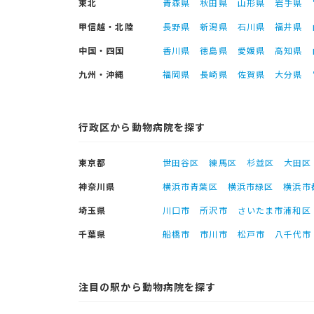
東北
青森県
秋田県
山形県
岩手県
甲信越・北陸
長野県
新潟県
石川県
福井県
中国・四国
香川県
徳島県
愛媛県
高知県
九州・沖縄
福岡県
長崎県
佐賀県
大分県
行政区から動物病院を探す
東京都
世田谷区
練馬区
杉並区
大田区
神奈川県
横浜市青葉区
横浜市緑区
横浜市
埼玉県
川口市
所沢市
さいたま市浦和区
千葉県
船橋市
市川市
松戸市
八千代市
注目の駅から動物病院を探す