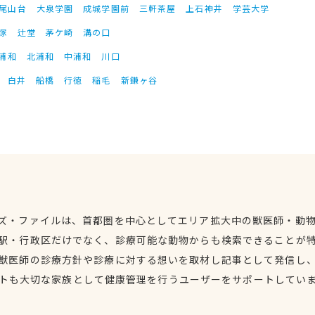
尾山台
大泉学園
成城学園前
三軒茶屋
上石神井
学芸大学
塚
辻堂
茅ケ崎
溝の口
浦和
北浦和
中浦和
川口
白井
船橋
行徳
稲毛
新鎌ヶ谷
ズ・ファイルは、首都圏を中心としてエリア拡大中の獣医師・動
駅・行政区だけでなく、診療可能な動物からも検索できることが
獣医師の診療方針や診療に対する想いを取材し記事として発信し
トも大切な家族として健康管理を行うユーザーをサポートしてい