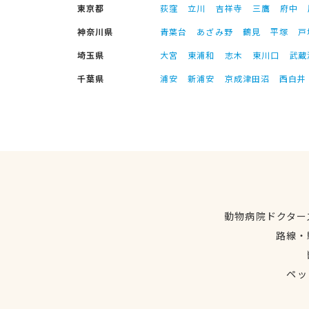
東京都
荻窪
立川
吉祥寺
三鷹
府中
神奈川県
青葉台
あざみ野
鶴見
平塚
戸
埼玉県
大宮
東浦和
志木
東川口
武蔵
千葉県
浦安
新浦安
京成津田沼
西白井
動物病院ドクター
路線・
ペッ