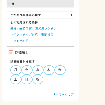
中毒
こだわり条件から探す
よく利用される条件
避妊・去勢手術
狂犬病ワクチン
マイクロチップ対応
夜間対応
ネット予約可
診療曜日
診療曜日から探す
月
火
水
木
金
土
日
祝
すべてをクリア