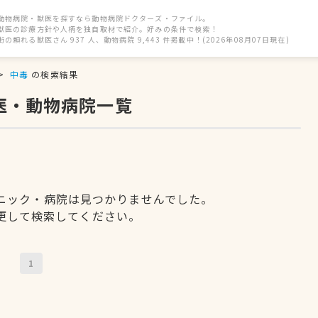
動物病院・獣医を探すなら動物病院ドクターズ・ファイル。
獣医の診療方針や人柄を独自取材で紹介。好みの条件で検索！
街の頼れる獣医さん 937 人、動物病院 9,443 件掲載中！(2026年08月07日現在)
中毒
の検索結果
医・動物病院一覧
ニック・病院は見つかりませんでした。
更して検索してください。
1