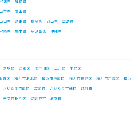
宮城県
福島県
山梨県
富山県
山口県
鳥取県
島根県
岡山県
広島県
宮崎県
熊本県
鹿児島県
沖縄県
新宿区
江東区
江戸川区
品川区
中野区
都筑区
横浜市港北区
横浜市港南区
横浜市鶴見区
横浜市戸塚区
横浜
さいたま市南区
草加市
さいたま市緑区
越谷市
千葉市稲毛区
習志野市
浦安市