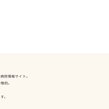
物病院情報サイト。
特徴的。
、
ます。