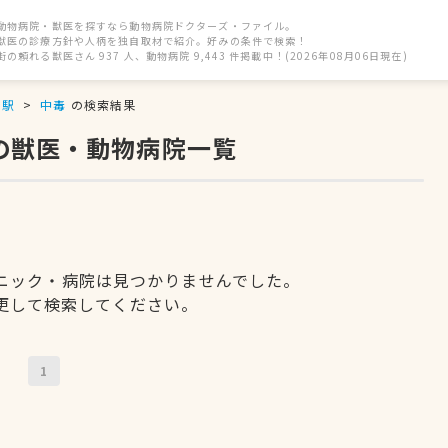
動物病院・獣医を探すなら動物病院ドクターズ・ファイル。
獣医の診療方針や人柄を独自取材で紹介。好みの条件で検索！
街の頼れる獣医さん 937 人、動物病院 9,443 件掲載中！(2026年08月06日現在)
ち駅
中毒
の検索結果
の獣医・動物病院一覧
ニック・病院は見つかりませんでした。
更して検索してください。
1