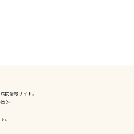
物病院情報サイト。
特徴的。
、
ます。