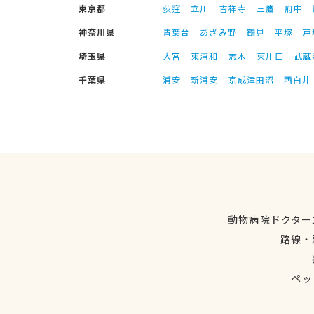
東京都
荻窪
立川
吉祥寺
三鷹
府中
神奈川県
青葉台
あざみ野
鶴見
平塚
戸
埼玉県
大宮
東浦和
志木
東川口
武蔵
千葉県
浦安
新浦安
京成津田沼
西白井
動物病院ドクター
路線・
ペッ