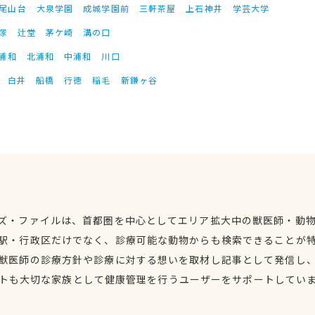
尾山台
大泉学園
成城学園前
三軒茶屋
上石神井
学芸大学
塚
辻堂
茅ケ崎
溝の口
浦和
北浦和
中浦和
川口
白井
船橋
行徳
稲毛
新鎌ヶ谷
ズ・ファイルは、首都圏を中心としてエリア拡大中の獣医師・動
駅・行政区だけでなく、診療可能な動物からも検索できることが
獣医師の診療方針や診療に対する想いを取材し記事として発信し
トも大切な家族として健康管理を行うユーザーをサポートしてい