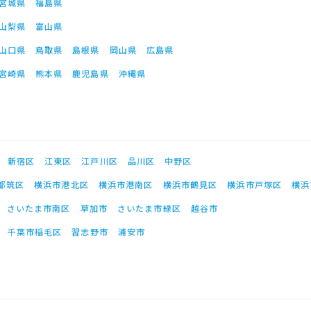
宮城県
福島県
山梨県
富山県
山口県
鳥取県
島根県
岡山県
広島県
宮崎県
熊本県
鹿児島県
沖縄県
新宿区
江東区
江戸川区
品川区
中野区
都筑区
横浜市港北区
横浜市港南区
横浜市鶴見区
横浜市戸塚区
横浜
さいたま市南区
草加市
さいたま市緑区
越谷市
千葉市稲毛区
習志野市
浦安市