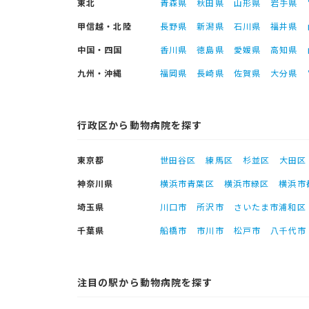
東北
青森県
秋田県
山形県
岩手県
甲信越・北陸
長野県
新潟県
石川県
福井県
中国・四国
香川県
徳島県
愛媛県
高知県
九州・沖縄
福岡県
長崎県
佐賀県
大分県
行政区から動物病院を探す
東京都
世田谷区
練馬区
杉並区
大田区
神奈川県
横浜市青葉区
横浜市緑区
横浜市
埼玉県
川口市
所沢市
さいたま市浦和区
千葉県
船橋市
市川市
松戸市
八千代市
注目の駅から動物病院を探す