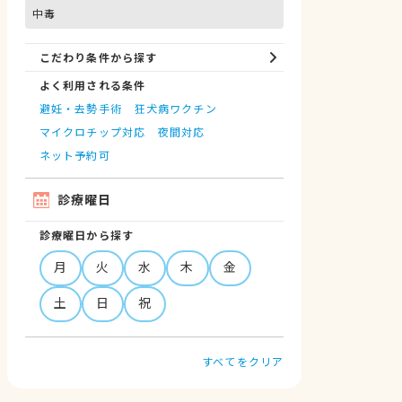
中毒
こだわり条件から探す
よく利用される条件
避妊・去勢手術
狂犬病ワクチン
マイクロチップ対応
夜間対応
ネット予約可
診療曜日
診療曜日から探す
月
火
水
木
金
土
日
祝
すべてをクリア