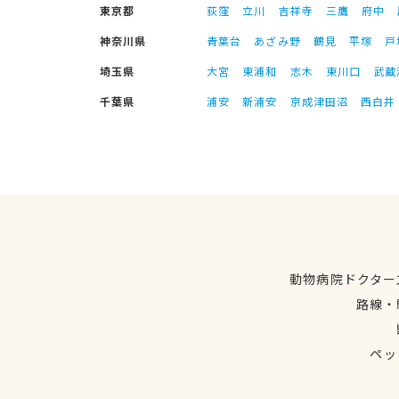
東京都
荻窪
立川
吉祥寺
三鷹
府中
神奈川県
青葉台
あざみ野
鶴見
平塚
戸
埼玉県
大宮
東浦和
志木
東川口
武蔵
千葉県
浦安
新浦安
京成津田沼
西白井
動物病院ドクター
路線・
ペッ