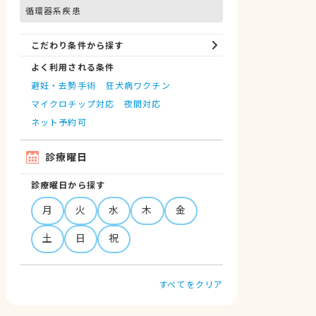
循環器系疾患
こだわり条件から探す
よく利用される条件
避妊・去勢手術
狂犬病ワクチン
マイクロチップ対応
夜間対応
ネット予約可
診療曜日
診療曜日から探す
月
火
水
木
金
土
日
祝
すべてをクリア