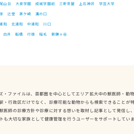
尾山台
大泉学園
成城学園前
三軒茶屋
上石神井
学芸大学
塚
辻堂
茅ケ崎
溝の口
浦和
北浦和
中浦和
川口
白井
船橋
行徳
稲毛
新鎌ヶ谷
ズ・ファイルは、首都圏を中心としてエリア拡大中の獣医師・動
駅・行政区だけでなく、診療可能な動物からも検索できることが
獣医師の診療方針や診療に対する想いを取材し記事として発信し
トも大切な家族として健康管理を行うユーザーをサポートしてい