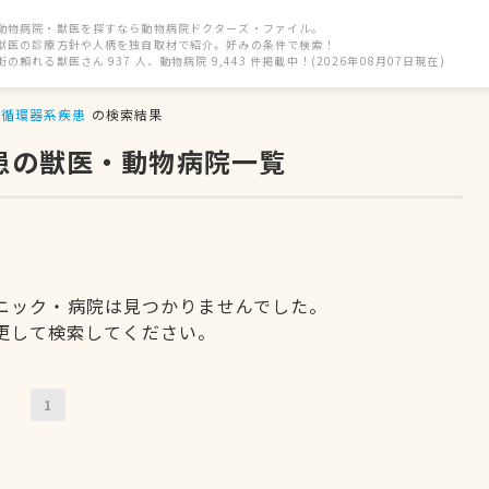
動物病院・獣医を探すなら動物病院ドクターズ・ファイル。
獣医の診療方針や人柄を独自取材で紹介。好みの条件で検索！
街の頼れる獣医さん 937 人、動物病院 9,443 件掲載中！(2026年08月07日現在)
循環器系疾患
の検索結果
患の獣医・動物病院一覧
ニック・病院は見つかりませんでした。
更して検索してください。
1