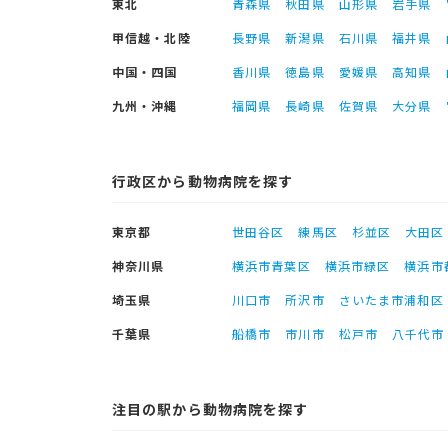
東北
青森県
秋田県
山形県
岩手県
甲信越・北陸
長野県
新潟県
石川県
福井県
中国・四国
香川県
徳島県
愛媛県
高知県
九州・沖縄
福岡県
長崎県
佐賀県
大分県
行政区から動物病院を探す
東京都
世田谷区
練馬区
杉並区
大田区
神奈川県
横浜市青葉区
横浜市緑区
横浜市
埼玉県
川口市
所沢市
さいたま市浦和区
千葉県
船橋市
市川市
松戸市
八千代市
注目の駅から動物病院を探す