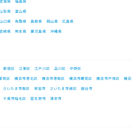
宮城県
福島県
山梨県
富山県
山口県
鳥取県
島根県
岡山県
広島県
宮崎県
熊本県
鹿児島県
沖縄県
新宿区
江東区
江戸川区
品川区
中野区
都筑区
横浜市港北区
横浜市港南区
横浜市鶴見区
横浜市戸塚区
横浜
さいたま市南区
草加市
さいたま市緑区
越谷市
千葉市稲毛区
習志野市
浦安市