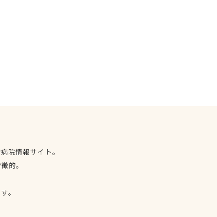
物病院情報サイト。
特徴的。
、
ます。