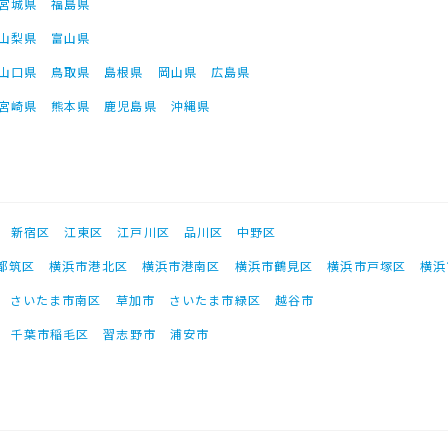
宮城県
福島県
山梨県
富山県
山口県
鳥取県
島根県
岡山県
広島県
宮崎県
熊本県
鹿児島県
沖縄県
新宿区
江東区
江戸川区
品川区
中野区
都筑区
横浜市港北区
横浜市港南区
横浜市鶴見区
横浜市戸塚区
横浜
さいたま市南区
草加市
さいたま市緑区
越谷市
千葉市稲毛区
習志野市
浦安市