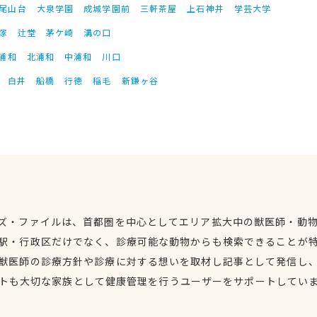
尾山台
大泉学園
成城学園前
三軒茶屋
上石神井
学芸大学
塚
辻堂
茅ケ崎
溝の口
浦和
北浦和
中浦和
川口
白井
船橋
行徳
稲毛
新鎌ヶ谷
ズ・ファイルは、首都圏を中心としてエリア拡大中の獣医師・動
駅・行政区だけでなく、診療可能な動物からも検索できることが
獣医師の診療方針や診療に対する想いを取材し記事として発信し
トも大切な家族として健康管理を行うユーザーをサポートしてい