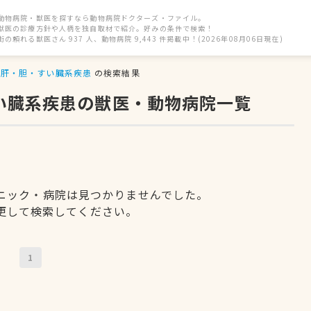
動物病院・獣医を探すなら動物病院ドクターズ・ファイル。
獣医の診療方針や人柄を独自取材で紹介。好みの条件で検索！
街の頼れる獣医さん 937 人、動物病院 9,443 件掲載中！(2026年08月06日現在)
肝・胆・すい臓系疾患
の検索結果
すい臓系疾患の獣医・動物病院一覧
ニック・病院は見つかりませんでした。
更して検索してください。
1