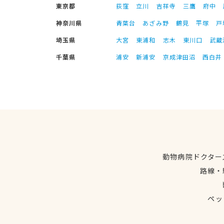
東京都
荻窪
立川
吉祥寺
三鷹
府中
神奈川県
青葉台
あざみ野
鶴見
平塚
戸
埼玉県
大宮
東浦和
志木
東川口
武蔵
千葉県
浦安
新浦安
京成津田沼
西白井
動物病院ドクター
路線・
ペッ