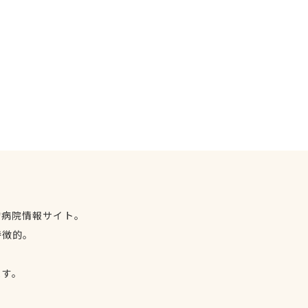
物病院情報サイト。
特徴的。
、
ます。