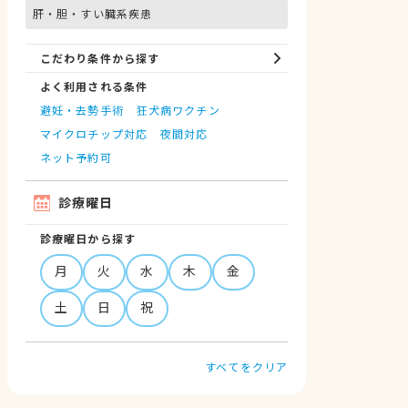
肝・胆・すい臓系疾患
こだわり条件から探す
よく利用される条件
避妊・去勢手術
狂犬病ワクチン
マイクロチップ対応
夜間対応
ネット予約可
診療曜日
診療曜日から探す
月
火
水
木
金
土
日
祝
すべてをクリア