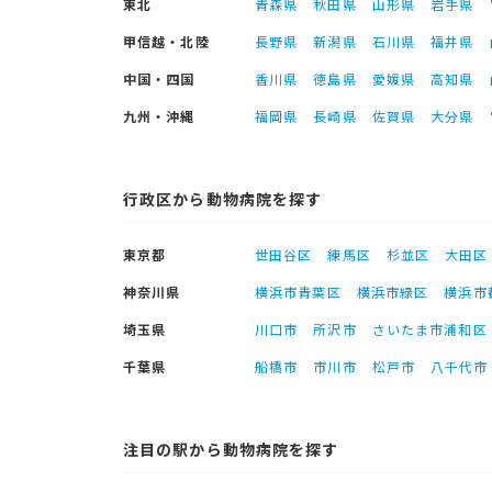
東北
青森県
秋田県
山形県
岩手県
甲信越・北陸
長野県
新潟県
石川県
福井県
中国・四国
香川県
徳島県
愛媛県
高知県
九州・沖縄
福岡県
長崎県
佐賀県
大分県
行政区から動物病院を探す
東京都
世田谷区
練馬区
杉並区
大田区
神奈川県
横浜市青葉区
横浜市緑区
横浜市
埼玉県
川口市
所沢市
さいたま市浦和区
千葉県
船橋市
市川市
松戸市
八千代市
注目の駅から動物病院を探す