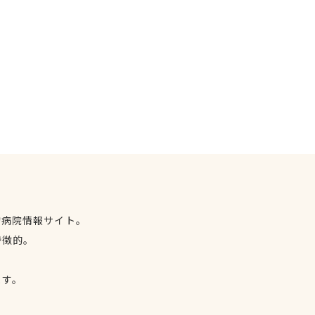
物病院情報サイト。
特徴的。
、
ます。