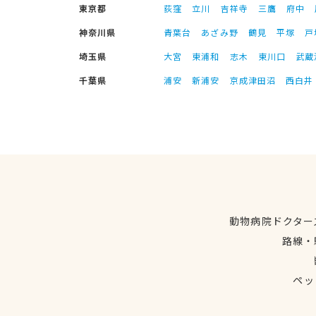
東京都
荻窪
立川
吉祥寺
三鷹
府中
神奈川県
青葉台
あざみ野
鶴見
平塚
戸
埼玉県
大宮
東浦和
志木
東川口
武蔵
千葉県
浦安
新浦安
京成津田沼
西白井
動物病院ドクター
路線・
ペッ