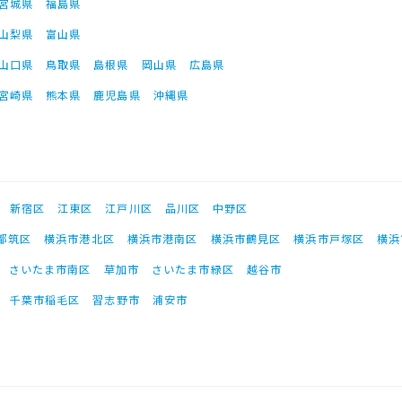
宮城県
福島県
山梨県
富山県
山口県
鳥取県
島根県
岡山県
広島県
宮崎県
熊本県
鹿児島県
沖縄県
新宿区
江東区
江戸川区
品川区
中野区
都筑区
横浜市港北区
横浜市港南区
横浜市鶴見区
横浜市戸塚区
横浜
さいたま市南区
草加市
さいたま市緑区
越谷市
千葉市稲毛区
習志野市
浦安市