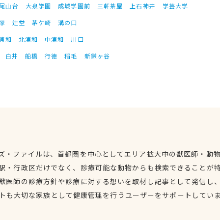
尾山台
大泉学園
成城学園前
三軒茶屋
上石神井
学芸大学
塚
辻堂
茅ケ崎
溝の口
浦和
北浦和
中浦和
川口
白井
船橋
行徳
稲毛
新鎌ヶ谷
ズ・ファイルは、首都圏を中心としてエリア拡大中の獣医師・動
駅・行政区だけでなく、診療可能な動物からも検索できることが
獣医師の診療方針や診療に対する想いを取材し記事として発信し
トも大切な家族として健康管理を行うユーザーをサポートしてい