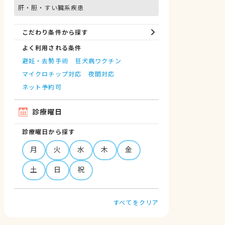
肝・胆・すい臓系疾患
こだわり条件から探す
よく利用される条件
避妊・去勢手術
狂犬病ワクチン
マイクロチップ対応
夜間対応
ネット予約可
診療曜日
診療曜日から探す
月
火
水
木
金
土
日
祝
すべてをクリア