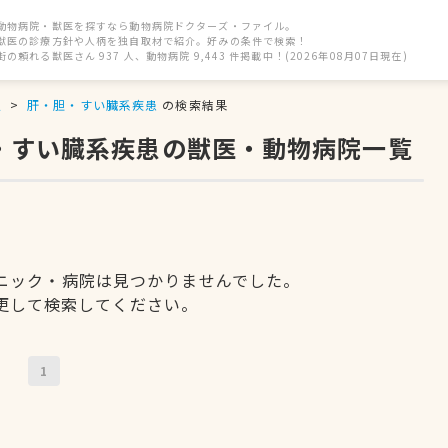
動物病院・獣医を探すなら動物病院ドクターズ・ファイル。
獣医の診療方針や人柄を独自取材で紹介。好みの条件で検索！
街の頼れる獣医さん 937 人、動物病院 9,443 件掲載中！(2026年08月07日現在)
駅
肝・胆・すい臓系疾患
の検索結果
胆・すい臓系疾患の獣医・動物病院一覧
ニック・病院は見つかりませんでした。
更して検索してください。
1