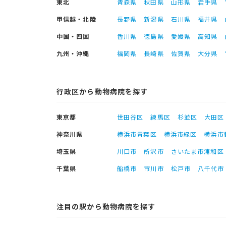
東北
青森県
秋田県
山形県
岩手県
甲信越・北陸
長野県
新潟県
石川県
福井県
中国・四国
香川県
徳島県
愛媛県
高知県
九州・沖縄
福岡県
長崎県
佐賀県
大分県
行政区から動物病院を探す
東京都
世田谷区
練馬区
杉並区
大田区
神奈川県
横浜市青葉区
横浜市緑区
横浜市
埼玉県
川口市
所沢市
さいたま市浦和区
千葉県
船橋市
市川市
松戸市
八千代市
注目の駅から動物病院を探す