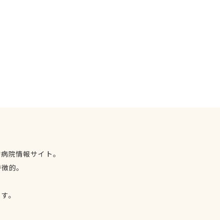
物病院情報サイト。
特徴的。
、
ます。