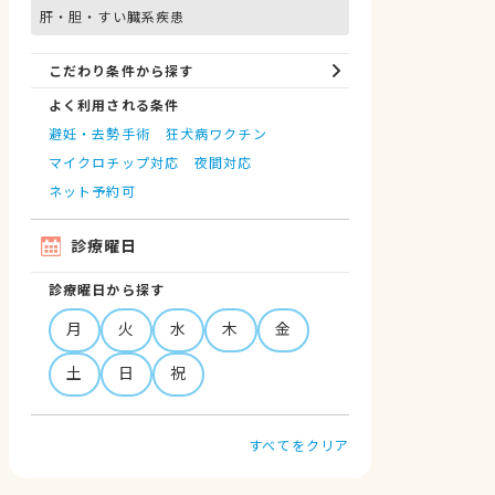
肝・胆・すい臓系疾患
こだわり条件から探す
よく利用される条件
避妊・去勢手術
狂犬病ワクチン
マイクロチップ対応
夜間対応
ネット予約可
診療曜日
診療曜日から探す
月
火
水
木
金
土
日
祝
すべてをクリア