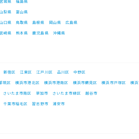
宮城県
福島県
山梨県
富山県
山口県
鳥取県
島根県
岡山県
広島県
宮崎県
熊本県
鹿児島県
沖縄県
新宿区
江東区
江戸川区
品川区
中野区
都筑区
横浜市港北区
横浜市港南区
横浜市鶴見区
横浜市戸塚区
横浜
さいたま市南区
草加市
さいたま市緑区
越谷市
千葉市稲毛区
習志野市
浦安市