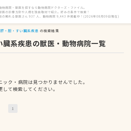
動物病院・獣医を探すなら動物病院ドクターズ・ファイル。
獣医の診療方針や人柄を独自取材で紹介。好みの条件で検索！
街の頼れる獣医さん 937 人、動物病院 9,443 件掲載中！(2026年08月09日現在)
肝・胆・すい臓系疾患
の検索結果
すい臓系疾患の獣医・動物病院一覧
ニック・病院は見つかりませんでした。
更して検索してください。
1