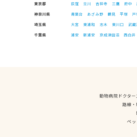
東京都
荻窪
立川
吉祥寺
三鷹
府中
神奈川県
青葉台
あざみ野
鶴見
平塚
戸
埼玉県
大宮
東浦和
志木
東川口
武蔵
千葉県
浦安
新浦安
京成津田沼
西白井
動物病院ドクター
路線・
ペッ