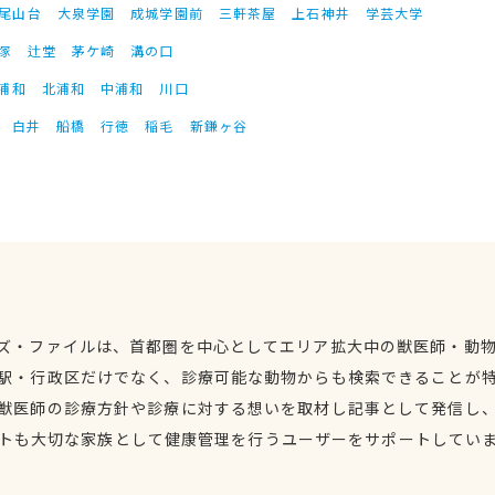
尾山台
大泉学園
成城学園前
三軒茶屋
上石神井
学芸大学
塚
辻堂
茅ケ崎
溝の口
浦和
北浦和
中浦和
川口
白井
船橋
行徳
稲毛
新鎌ヶ谷
ズ・ファイルは、首都圏を中心としてエリア拡大中の獣医師・動
駅・行政区だけでなく、診療可能な動物からも検索できることが
獣医師の診療方針や診療に対する想いを取材し記事として発信し
トも大切な家族として健康管理を行うユーザーをサポートしてい