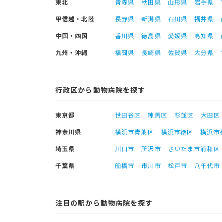
東北
青森県
秋田県
山形県
岩手県
甲信越・北陸
長野県
新潟県
石川県
福井県
中国・四国
香川県
徳島県
愛媛県
高知県
九州・沖縄
福岡県
長崎県
佐賀県
大分県
行政区から動物病院を探す
東京都
世田谷区
練馬区
杉並区
大田区
神奈川県
横浜市青葉区
横浜市緑区
横浜市
埼玉県
川口市
所沢市
さいたま市浦和区
千葉県
船橋市
市川市
松戸市
八千代市
注目の駅から動物病院を探す