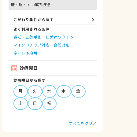
肝・胆・すい臓系疾患
こだわり条件から探す
よく利用される条件
避妊・去勢手術
狂犬病ワクチン
マイクロチップ対応
夜間対応
ネット予約可
診療曜日
診療曜日から探す
月
火
水
木
金
土
日
祝
すべてをクリア