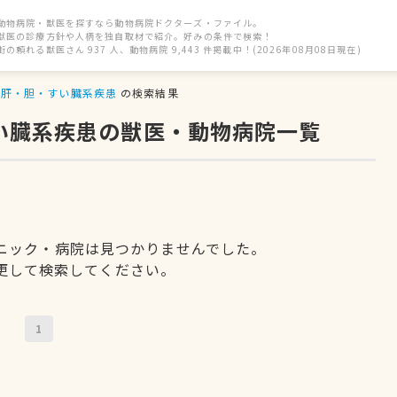
動物病院・獣医を探すなら動物病院ドクターズ・ファイル。
獣医の診療方針や人柄を独自取材で紹介。好みの条件で検索！
街の頼れる獣医さん 937 人、動物病院 9,443 件掲載中！(2026年08月08日現在)
肝・胆・すい臓系疾患
の検索結果
すい臓系疾患の獣医・動物病院一覧
ニック・病院は見つかりませんでした。
更して検索してください。
1