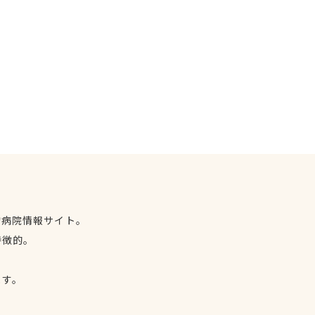
物病院情報サイト。
特徴的。
、
ます。