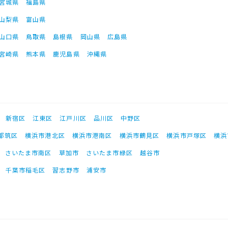
宮城県
福島県
山梨県
富山県
山口県
鳥取県
島根県
岡山県
広島県
宮崎県
熊本県
鹿児島県
沖縄県
新宿区
江東区
江戸川区
品川区
中野区
都筑区
横浜市港北区
横浜市港南区
横浜市鶴見区
横浜市戸塚区
横浜
さいたま市南区
草加市
さいたま市緑区
越谷市
千葉市稲毛区
習志野市
浦安市