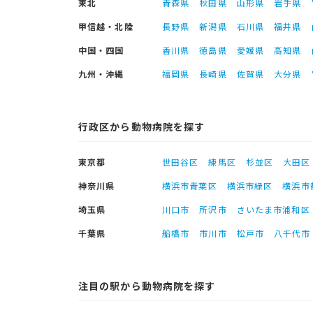
東北
青森県
秋田県
山形県
岩手県
甲信越・北陸
長野県
新潟県
石川県
福井県
中国・四国
香川県
徳島県
愛媛県
高知県
九州・沖縄
福岡県
長崎県
佐賀県
大分県
行政区から動物病院を探す
東京都
世田谷区
練馬区
杉並区
大田区
神奈川県
横浜市青葉区
横浜市緑区
横浜市
埼玉県
川口市
所沢市
さいたま市浦和区
千葉県
船橋市
市川市
松戸市
八千代市
注目の駅から動物病院を探す