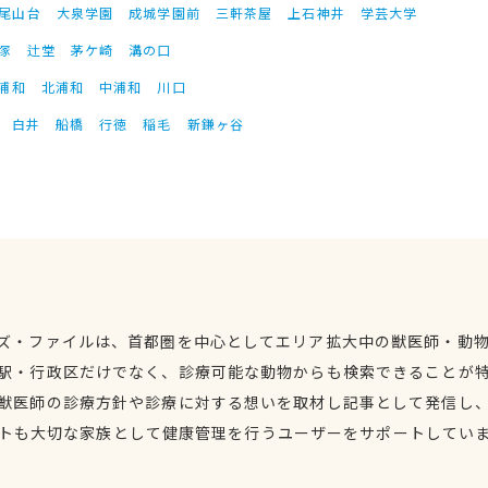
尾山台
大泉学園
成城学園前
三軒茶屋
上石神井
学芸大学
塚
辻堂
茅ケ崎
溝の口
浦和
北浦和
中浦和
川口
白井
船橋
行徳
稲毛
新鎌ヶ谷
ズ・ファイルは、首都圏を中心としてエリア拡大中の獣医師・動
駅・行政区だけでなく、診療可能な動物からも検索できることが
獣医師の診療方針や診療に対する想いを取材し記事として発信し
トも大切な家族として健康管理を行うユーザーをサポートしてい