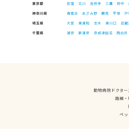
東京都
荻窪
立川
吉祥寺
三鷹
府中
神奈川県
青葉台
あざみ野
鶴見
平塚
戸
埼玉県
大宮
東浦和
志木
東川口
武蔵
千葉県
浦安
新浦安
京成津田沼
西白井
動物病院ドクター
路線・
ペッ