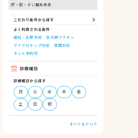
肝・胆・すい臓系疾患
こだわり条件から探す
よく利用される条件
避妊・去勢手術
狂犬病ワクチン
マイクロチップ対応
夜間対応
ネット予約可
診療曜日
診療曜日から探す
月
火
水
木
金
土
日
祝
すべてをクリア