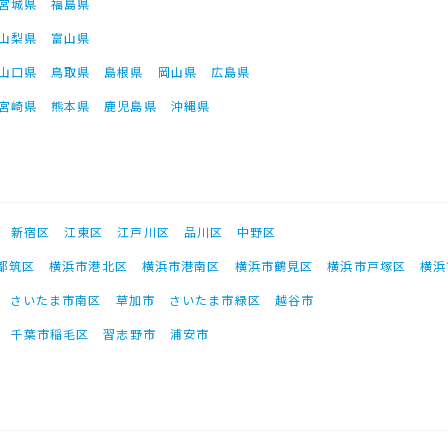
宮城県
福島県
山梨県
富山県
山口県
鳥取県
島根県
岡山県
広島県
宮崎県
熊本県
鹿児島県
沖縄県
新宿区
江東区
江戸川区
品川区
中野区
都筑区
横浜市港北区
横浜市港南区
横浜市鶴見区
横浜市戸塚区
横浜
さいたま市南区
草加市
さいたま市緑区
越谷市
千葉市稲毛区
習志野市
浦安市