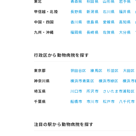
東北
青森県
秋田県
山形県
岩手県
甲信越・北陸
長野県
新潟県
石川県
福井県
中国・四国
香川県
徳島県
愛媛県
高知県
九州・沖縄
福岡県
長崎県
佐賀県
大分県
行政区から動物病院を探す
東京都
世田谷区
練馬区
杉並区
大田区
神奈川県
横浜市青葉区
横浜市緑区
横浜市
埼玉県
川口市
所沢市
さいたま市浦和区
千葉県
船橋市
市川市
松戸市
八千代市
注目の駅から動物病院を探す