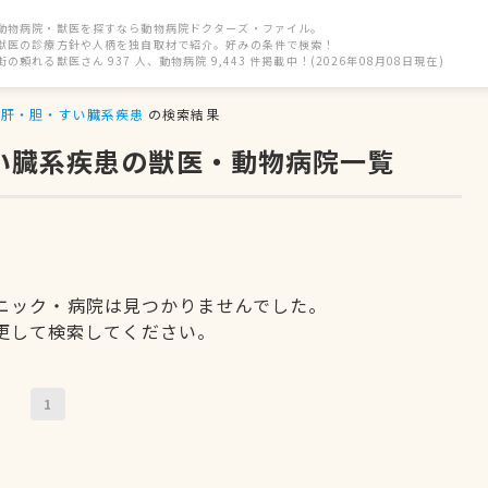
動物病院・獣医を探すなら動物病院ドクターズ・ファイル。
獣医の診療方針や人柄を独自取材で紹介。好みの条件で検索！
街の頼れる獣医さん 937 人、動物病院 9,443 件掲載中！(2026年08月08日現在)
肝・胆・すい臓系疾患
の検索結果
すい臓系疾患の獣医・動物病院一覧
ニック・病院は見つかりませんでした。
更して検索してください。
1