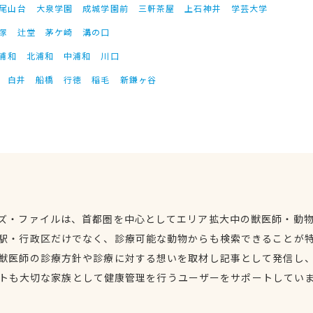
尾山台
大泉学園
成城学園前
三軒茶屋
上石神井
学芸大学
塚
辻堂
茅ケ崎
溝の口
浦和
北浦和
中浦和
川口
白井
船橋
行徳
稲毛
新鎌ヶ谷
ズ・ファイルは、首都圏を中心としてエリア拡大中の獣医師・動
駅・行政区だけでなく、診療可能な動物からも検索できることが
獣医師の診療方針や診療に対する想いを取材し記事として発信し
トも大切な家族として健康管理を行うユーザーをサポートしてい