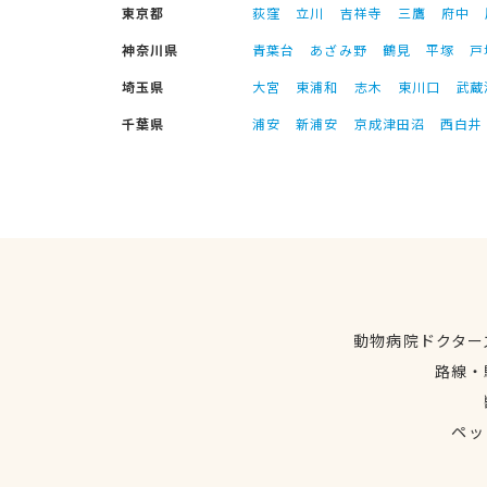
東京都
荻窪
立川
吉祥寺
三鷹
府中
神奈川県
青葉台
あざみ野
鶴見
平塚
戸
埼玉県
大宮
東浦和
志木
東川口
武蔵
千葉県
浦安
新浦安
京成津田沼
西白井
動物病院ドクター
路線・
ペッ