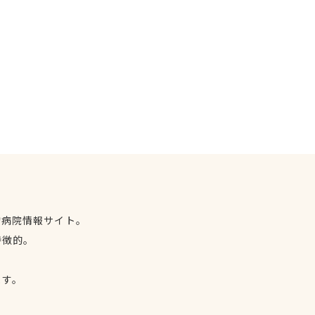
物病院情報サイト。
特徴的。
、
ます。