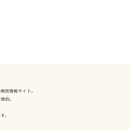
物病院情報サイト。
特徴的。
、
ます。