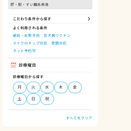
肝・胆・すい臓系疾患
こだわり条件から探す
よく利用される条件
避妊・去勢手術
狂犬病ワクチン
マイクロチップ対応
夜間対応
ネット予約可
診療曜日
診療曜日から探す
月
火
水
木
金
土
日
祝
すべてをクリア