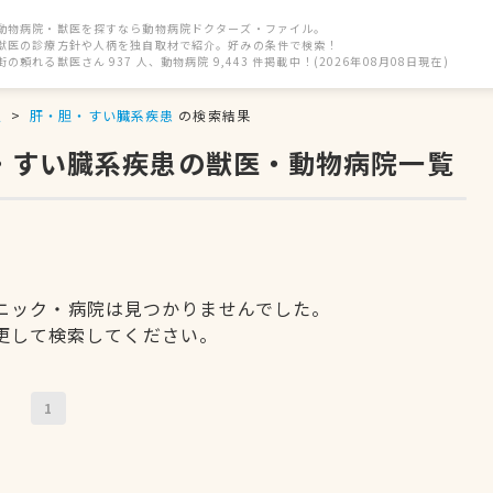
動物病院・獣医を探すなら動物病院ドクターズ・ファイル。
獣医の診療方針や人柄を独自取材で紹介。好みの条件で検索！
街の頼れる獣医さん 937 人、動物病院 9,443 件掲載中！(2026年08月08日現在)
駅
肝・胆・すい臓系疾患
の検索結果
胆・すい臓系疾患の獣医・動物病院一覧
ニック・病院は見つかりませんでした。
更して検索してください。
1