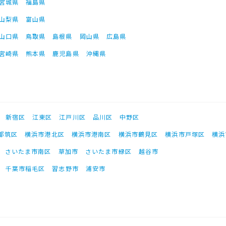
宮城県
福島県
山梨県
富山県
山口県
鳥取県
島根県
岡山県
広島県
宮崎県
熊本県
鹿児島県
沖縄県
新宿区
江東区
江戸川区
品川区
中野区
都筑区
横浜市港北区
横浜市港南区
横浜市鶴見区
横浜市戸塚区
横浜
さいたま市南区
草加市
さいたま市緑区
越谷市
千葉市稲毛区
習志野市
浦安市