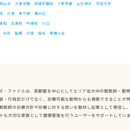
尾山台
大泉学園
成城学園前
三軒茶屋
上石神井
学芸大学
塚
辻堂
茅ケ崎
溝の口
浦和
北浦和
中浦和
川口
白井
船橋
行徳
稲毛
新鎌ヶ谷
ズ・ファイルは、首都圏を中心としてエリア拡大中の獣医師・動
駅・行政区だけでなく、診療可能な動物からも検索できることが
獣医師の診療方針や診療に対する想いを取材し記事として発信し
トも大切な家族として健康管理を行うユーザーをサポートしてい