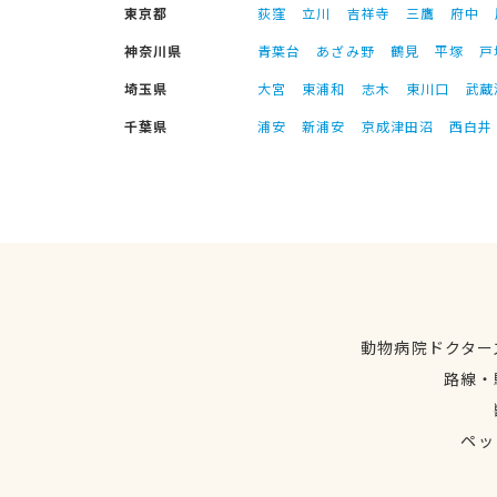
東京都
荻窪
立川
吉祥寺
三鷹
府中
神奈川県
青葉台
あざみ野
鶴見
平塚
戸
埼玉県
大宮
東浦和
志木
東川口
武蔵
千葉県
浦安
新浦安
京成津田沼
西白井
動物病院ドクター
路線・
ペッ