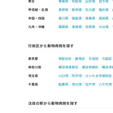
東北
青森県
秋田県
山形県
岩手県
甲信越・北陸
長野県
新潟県
石川県
福井県
中国・四国
香川県
徳島県
愛媛県
高知県
九州・沖縄
福岡県
長崎県
佐賀県
大分県
行政区から動物病院を探す
東京都
世田谷区
練馬区
杉並区
大田区
神奈川県
横浜市青葉区
横浜市緑区
横浜市
埼玉県
川口市
所沢市
さいたま市浦和区
千葉県
船橋市
市川市
松戸市
八千代市
注目の駅から動物病院を探す