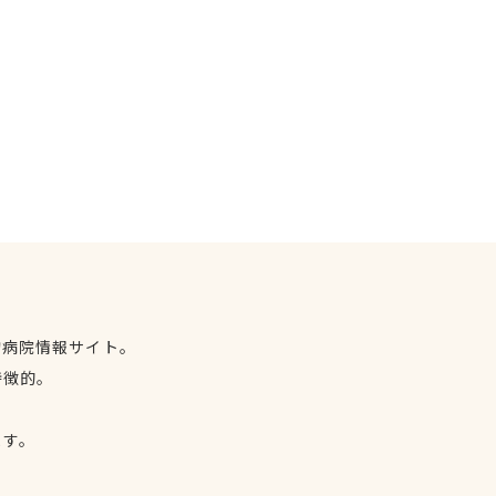
物病院情報サイト。
特徴的。
、
ます。