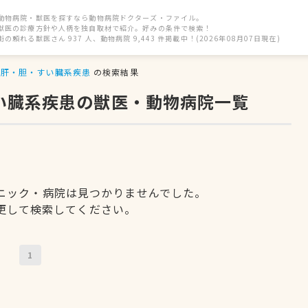
動物病院・獣医を探すなら動物病院ドクターズ・ファイル。
獣医の診療方針や人柄を独自取材で紹介。好みの条件で検索！
街の頼れる獣医さん 937 人、動物病院 9,443 件掲載中！(2026年08月07日現在)
肝・胆・すい臓系疾患
の検索結果
すい臓系疾患の獣医・動物病院一覧
ニック・病院は見つかりませんでした。
更して検索してください。
1