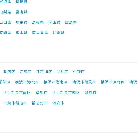
宮城県
福島県
山梨県
富山県
山口県
鳥取県
島根県
岡山県
広島県
宮崎県
熊本県
鹿児島県
沖縄県
新宿区
江東区
江戸川区
品川区
中野区
都筑区
横浜市港北区
横浜市港南区
横浜市鶴見区
横浜市戸塚区
横浜
さいたま市南区
草加市
さいたま市緑区
越谷市
千葉市稲毛区
習志野市
浦安市