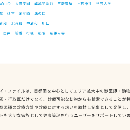
尾山台
大泉学園
成城学園前
三軒茶屋
上石神井
学芸大学
塚
辻堂
茅ケ崎
溝の口
浦和
北浦和
中浦和
川口
白井
船橋
行徳
稲毛
新鎌ヶ谷
ズ・ファイルは、首都圏を中心としてエリア拡大中の獣医師・動
駅・行政区だけでなく、診療可能な動物からも検索できることが
獣医師の診療方針や診療に対する想いを取材し記事として発信し
トも大切な家族として健康管理を行うユーザーをサポートしてい