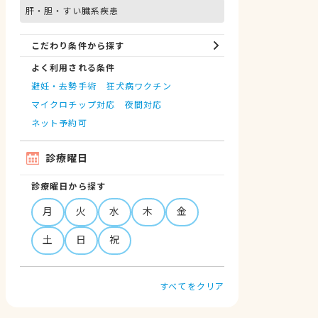
肝・胆・すい臓系疾患
こだわり条件から探す
よく利用される条件
避妊・去勢手術
狂犬病ワクチン
マイクロチップ対応
夜間対応
ネット予約可
診療曜日
診療曜日から探す
月
火
水
木
金
土
日
祝
すべてをクリア