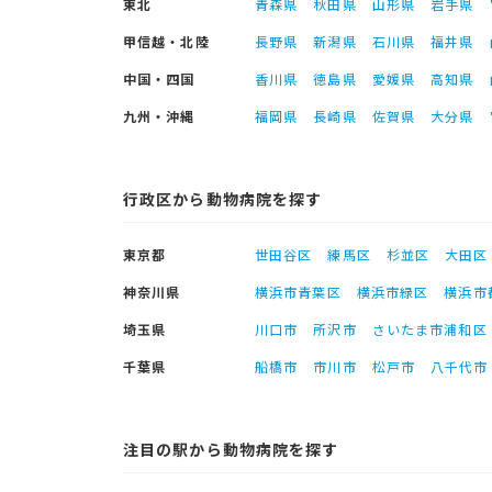
東北
青森県
秋田県
山形県
岩手県
甲信越・北陸
長野県
新潟県
石川県
福井県
中国・四国
香川県
徳島県
愛媛県
高知県
九州・沖縄
福岡県
長崎県
佐賀県
大分県
行政区から動物病院を探す
東京都
世田谷区
練馬区
杉並区
大田区
神奈川県
横浜市青葉区
横浜市緑区
横浜市
埼玉県
川口市
所沢市
さいたま市浦和区
千葉県
船橋市
市川市
松戸市
八千代市
注目の駅から動物病院を探す