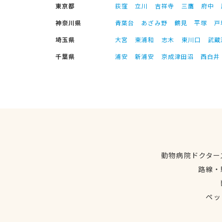
東京都
荻窪
立川
吉祥寺
三鷹
府中
神奈川県
青葉台
あざみ野
鶴見
平塚
戸
埼玉県
大宮
東浦和
志木
東川口
武蔵
千葉県
浦安
新浦安
京成津田沼
西白井
動物病院ドクター
路線・
ペッ