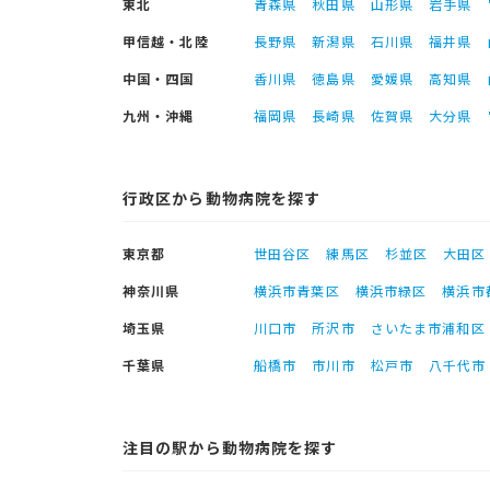
東北
青森県
秋田県
山形県
岩手県
甲信越・北陸
長野県
新潟県
石川県
福井県
中国・四国
香川県
徳島県
愛媛県
高知県
九州・沖縄
福岡県
長崎県
佐賀県
大分県
行政区から動物病院を探す
東京都
世田谷区
練馬区
杉並区
大田区
神奈川県
横浜市青葉区
横浜市緑区
横浜市
埼玉県
川口市
所沢市
さいたま市浦和区
千葉県
船橋市
市川市
松戸市
八千代市
注目の駅から動物病院を探す