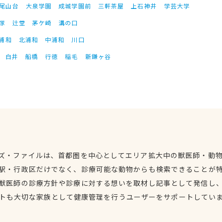
尾山台
大泉学園
成城学園前
三軒茶屋
上石神井
学芸大学
塚
辻堂
茅ケ崎
溝の口
浦和
北浦和
中浦和
川口
白井
船橋
行徳
稲毛
新鎌ヶ谷
ズ・ファイルは、首都圏を中心としてエリア拡大中の獣医師・動
駅・行政区だけでなく、診療可能な動物からも検索できることが
獣医師の診療方針や診療に対する想いを取材し記事として発信し
トも大切な家族として健康管理を行うユーザーをサポートしてい