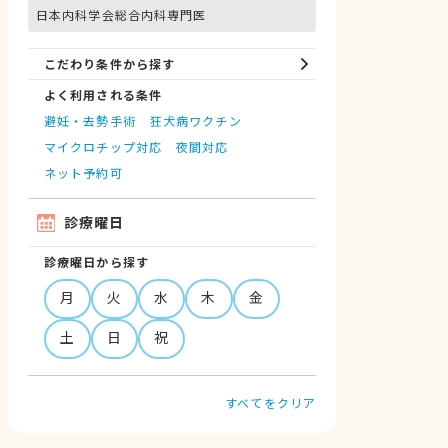
日本内科学会総合内科専門医
こだわり条件から探す
よく利用される条件
避妊・去勢手術
狂犬病ワクチン
マイクロチップ対応
夜間対応
ネット予約可
診療曜日
診療曜日から探す
月
火
水
木
金
土
日
祝
すべてをクリア