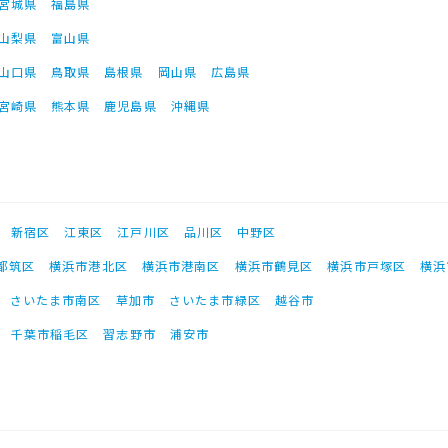
宮城県
福島県
山梨県
富山県
山口県
鳥取県
島根県
岡山県
広島県
宮崎県
熊本県
鹿児島県
沖縄県
新宿区
江東区
江戸川区
品川区
中野区
都筑区
横浜市港北区
横浜市港南区
横浜市鶴見区
横浜市戸塚区
横浜
さいたま市南区
草加市
さいたま市緑区
越谷市
千葉市稲毛区
習志野市
浦安市