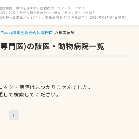
動物病院・獣医を探すなら動物病院ドクターズ・ファイル。
獣医の診療方針や人柄を独自取材で紹介。好みの条件で検索！
街の頼れる獣医さん 937 人、動物病院 9,443 件掲載中！(2026年08月07日現在)
日本内科学会総合内科専門医
の検索結果
科専門医)の獣医・動物病院一覧
ニック・病院は見つかりませんでした。
更して検索してください。
1