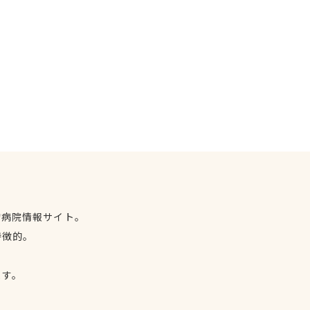
物病院情報サイト。
特徴的。
、
ます。