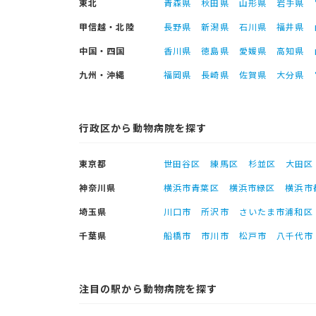
東北
青森県
秋田県
山形県
岩手県
甲信越・北陸
長野県
新潟県
石川県
福井県
中国・四国
香川県
徳島県
愛媛県
高知県
九州・沖縄
福岡県
長崎県
佐賀県
大分県
行政区から動物病院を探す
東京都
世田谷区
練馬区
杉並区
大田区
神奈川県
横浜市青葉区
横浜市緑区
横浜市
埼玉県
川口市
所沢市
さいたま市浦和区
千葉県
船橋市
市川市
松戸市
八千代市
注目の駅から動物病院を探す