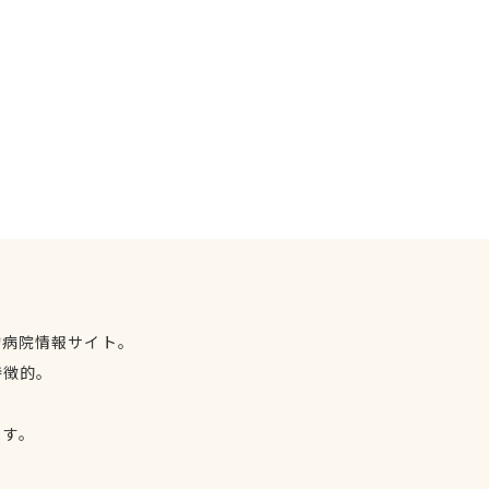
物病院情報サイト。
特徴的。
、
ます。