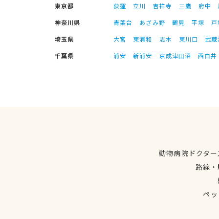
東京都
荻窪
立川
吉祥寺
三鷹
府中
神奈川県
青葉台
あざみ野
鶴見
平塚
戸
埼玉県
大宮
東浦和
志木
東川口
武蔵
千葉県
浦安
新浦安
京成津田沼
西白井
動物病院ドクター
路線・
ペッ