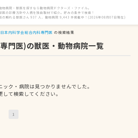
動物病院・獣医を探すなら動物病院ドクターズ・ファイル。
獣医の診療方針や人柄を独自取材で紹介。好みの条件で検索！
街の頼れる獣医さん 937 人、動物病院 9,443 件掲載中！(2026年08月07日現在)
日本内科学会総合内科専門医
の検索結果
科専門医)の獣医・動物病院一覧
ニック・病院は見つかりませんでした。
更して検索してください。
1