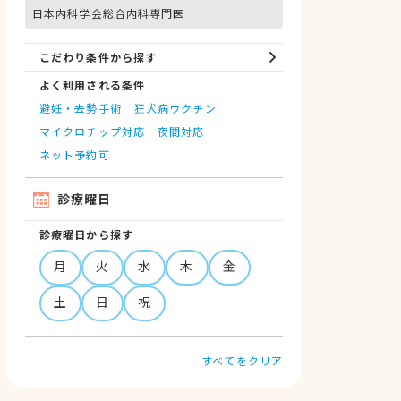
日本内科学会総合内科専門医
こだわり条件から探す
よく利用される条件
避妊・去勢手術
狂犬病ワクチン
マイクロチップ対応
夜間対応
ネット予約可
診療曜日
診療曜日から探す
月
火
水
木
金
土
日
祝
すべてをクリア