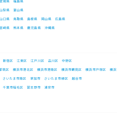
宮城県
福島県
山梨県
富山県
山口県
鳥取県
島根県
岡山県
広島県
宮崎県
熊本県
鹿児島県
沖縄県
新宿区
江東区
江戸川区
品川区
中野区
都筑区
横浜市港北区
横浜市港南区
横浜市鶴見区
横浜市戸塚区
横浜
さいたま市南区
草加市
さいたま市緑区
越谷市
千葉市稲毛区
習志野市
浦安市