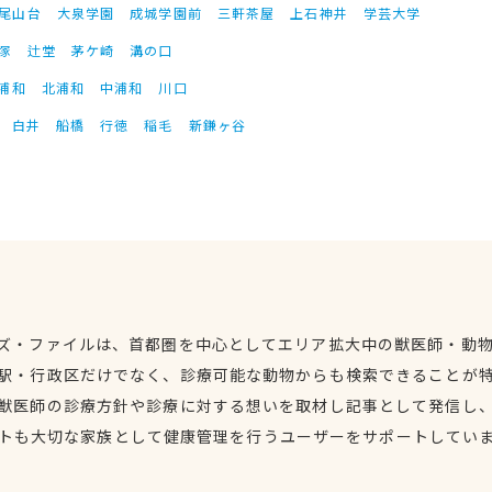
尾山台
大泉学園
成城学園前
三軒茶屋
上石神井
学芸大学
塚
辻堂
茅ケ崎
溝の口
浦和
北浦和
中浦和
川口
白井
船橋
行徳
稲毛
新鎌ヶ谷
ズ・ファイルは、首都圏を中心としてエリア拡大中の獣医師・動
駅・行政区だけでなく、診療可能な動物からも検索できることが
獣医師の診療方針や診療に対する想いを取材し記事として発信し
トも大切な家族として健康管理を行うユーザーをサポートしてい