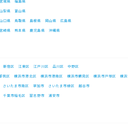
宮城県
福島県
山梨県
富山県
山口県
鳥取県
島根県
岡山県
広島県
宮崎県
熊本県
鹿児島県
沖縄県
新宿区
江東区
江戸川区
品川区
中野区
都筑区
横浜市港北区
横浜市港南区
横浜市鶴見区
横浜市戸塚区
横浜
さいたま市南区
草加市
さいたま市緑区
越谷市
千葉市稲毛区
習志野市
浦安市