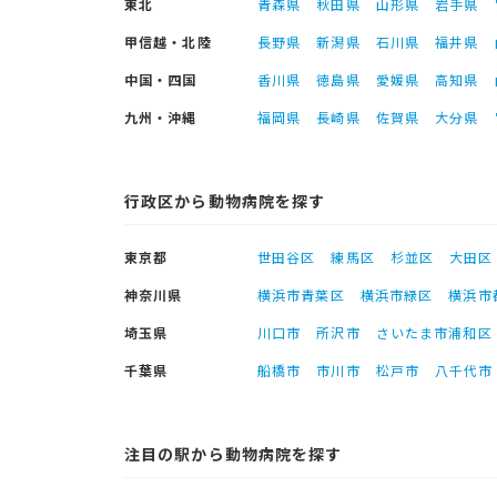
東北
青森県
秋田県
山形県
岩手県
甲信越・北陸
長野県
新潟県
石川県
福井県
中国・四国
香川県
徳島県
愛媛県
高知県
九州・沖縄
福岡県
長崎県
佐賀県
大分県
行政区から動物病院を探す
東京都
世田谷区
練馬区
杉並区
大田区
神奈川県
横浜市青葉区
横浜市緑区
横浜市
埼玉県
川口市
所沢市
さいたま市浦和区
千葉県
船橋市
市川市
松戸市
八千代市
注目の駅から動物病院を探す