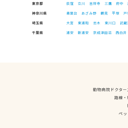
東京都
荻窪
立川
吉祥寺
三鷹
府中
神奈川県
青葉台
あざみ野
鶴見
平塚
戸
埼玉県
大宮
東浦和
志木
東川口
武蔵
千葉県
浦安
新浦安
京成津田沼
西白井
動物病院ドクター
路線・
ペッ