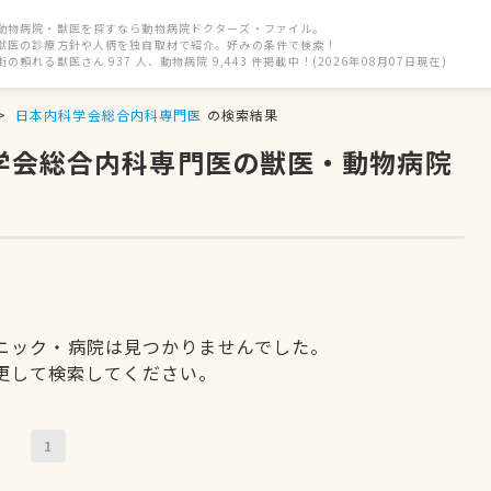
動物病院・獣医を探すなら動物病院ドクターズ・ファイル。
獣医の診療方針や人柄を独自取材で紹介。好みの条件で検索！
街の頼れる獣医さん 937 人、動物病院 9,443 件掲載中！(2026年08月07日現在)
日本内科学会総合内科専門医
の検索結果
科学会総合内科専門医の獣医・動物病院
ニック・病院は見つかりませんでした。
更して検索してください。
1