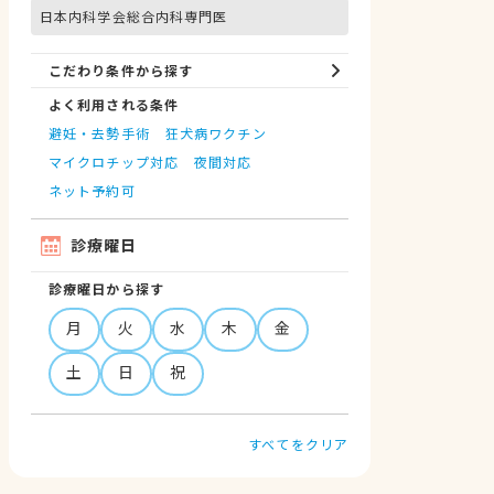
日本内科学会総合内科専門医
こだわり条件から探す
よく利用される条件
避妊・去勢手術
狂犬病ワクチン
マイクロチップ対応
夜間対応
ネット予約可
診療曜日
診療曜日から探す
月
火
水
木
金
土
日
祝
すべてをクリア