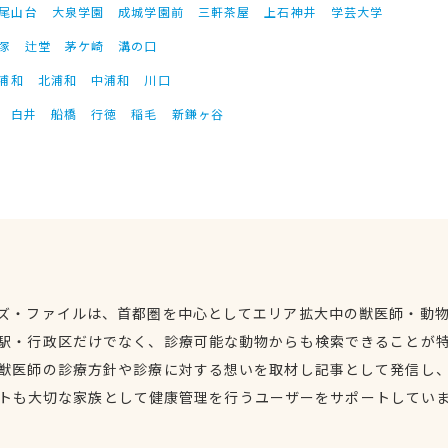
尾山台
大泉学園
成城学園前
三軒茶屋
上石神井
学芸大学
塚
辻堂
茅ケ崎
溝の口
浦和
北浦和
中浦和
川口
白井
船橋
行徳
稲毛
新鎌ヶ谷
ズ・ファイルは、首都圏を中心としてエリア拡大中の獣医師・動
駅・行政区だけでなく、診療可能な動物からも検索できることが
獣医師の診療方針や診療に対する想いを取材し記事として発信し
トも大切な家族として健康管理を行うユーザーをサポートしてい