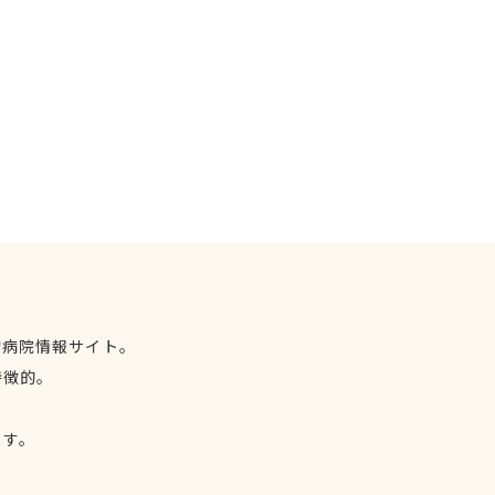
物病院情報サイト。
特徴的。
、
ます。