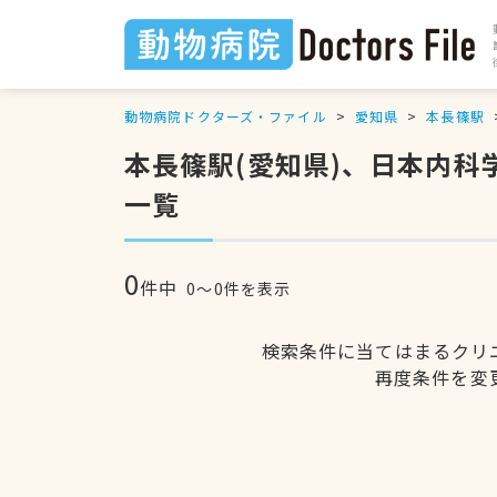
動物病院ドクターズ・ファイル
愛知県
本長篠駅
本長篠駅(愛知県)、日本内
一覧
0
件中
0〜0件を表示
検索条件に当てはまるクリ
再度条件を変