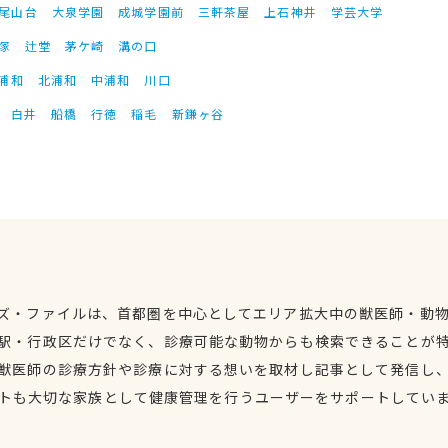
尾山台
大泉学園
成城学園前
三軒茶屋
上石神井
学芸大学
塚
辻堂
茅ケ崎
溝の口
浦和
北浦和
中浦和
川口
白井
船橋
行徳
稲毛
新鎌ヶ谷
ズ・ファイルは、首都圏を中心としてエリア拡大中の獣医師・動
駅・行政区だけでなく、診療可能な動物からも検索できることが
獣医師の診療方針や診療に対する想いを取材し記事として発信し
トも大切な家族として健康管理を行うユーザーをサポートしてい