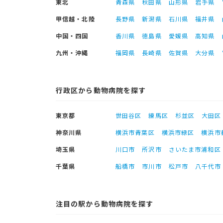
東北
青森県
秋田県
山形県
岩手県
甲信越・北陸
長野県
新潟県
石川県
福井県
中国・四国
香川県
徳島県
愛媛県
高知県
九州・沖縄
福岡県
長崎県
佐賀県
大分県
行政区から動物病院を探す
東京都
世田谷区
練馬区
杉並区
大田区
神奈川県
横浜市青葉区
横浜市緑区
横浜市
埼玉県
川口市
所沢市
さいたま市浦和区
千葉県
船橋市
市川市
松戸市
八千代市
注目の駅から動物病院を探す