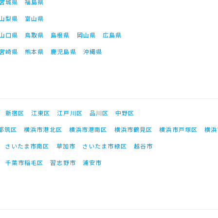
宮城県
福島県
山梨県
富山県
山口県
鳥取県
島根県
岡山県
広島県
宮崎県
熊本県
鹿児島県
沖縄県
新宿区
江東区
江戸川区
品川区
中野区
都筑区
横浜市港北区
横浜市港南区
横浜市鶴見区
横浜市戸塚区
横浜
さいたま市南区
草加市
さいたま市緑区
越谷市
千葉市稲毛区
習志野市
浦安市