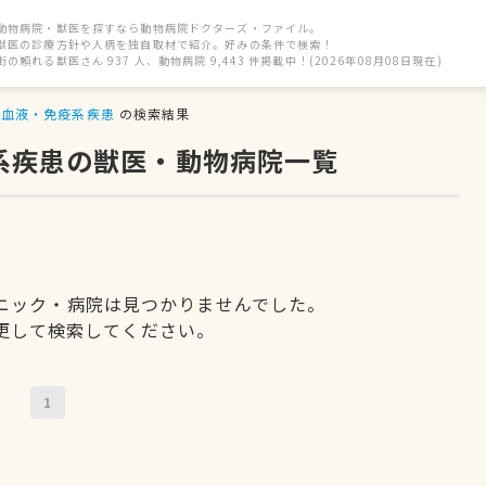
動物病院・獣医を探すなら動物病院ドクターズ・ファイル。
獣医の診療方針や人柄を独自取材で紹介。好みの条件で検索！
街の頼れる獣医さん 937 人、動物病院 9,443 件掲載中！(2026年08月08日現在)
血液・免疫系疾患
の検索結果
疫系疾患の獣医・動物病院一覧
ニック・病院は見つかりませんでした。
更して検索してください。
1