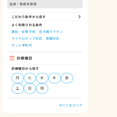
血液・免疫系疾患
こだわり条件から探す
よく利用される条件
避妊・去勢手術
狂犬病ワクチン
マイクロチップ対応
夜間対応
ネット予約可
診療曜日
診療曜日から探す
月
火
水
木
金
土
日
祝
すべてをクリア