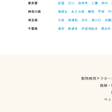
東京都
荻窪
立川
吉祥寺
三鷹
府中
神奈川県
青葉台
あざみ野
鶴見
平塚
戸
埼玉県
大宮
東浦和
志木
東川口
武蔵
千葉県
浦安
新浦安
京成津田沼
西白井
動物病院ドクター
路線・
ペッ