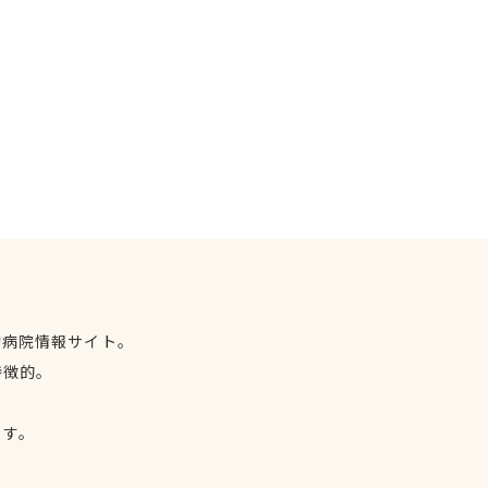
物病院情報サイト。
特徴的。
、
ます。