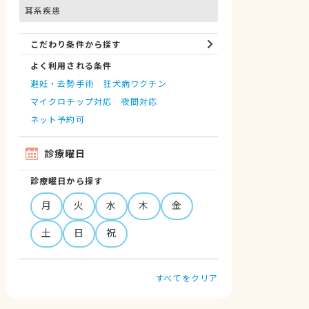
耳系疾患
こだわり条件から探す
よく利用される条件
避妊・去勢手術
狂犬病ワクチン
マイクロチップ対応
夜間対応
ネット予約可
診療曜日
診療曜日から探す
月
火
水
木
金
土
日
祝
すべてをクリア