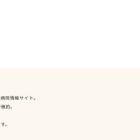
物病院情報サイト。
特徴的。
、
ます。