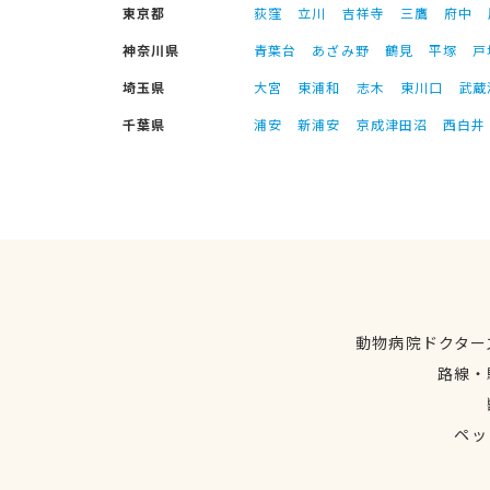
東京都
荻窪
立川
吉祥寺
三鷹
府中
神奈川県
青葉台
あざみ野
鶴見
平塚
戸
埼玉県
大宮
東浦和
志木
東川口
武蔵
千葉県
浦安
新浦安
京成津田沼
西白井
動物病院ドクター
路線・
ペッ