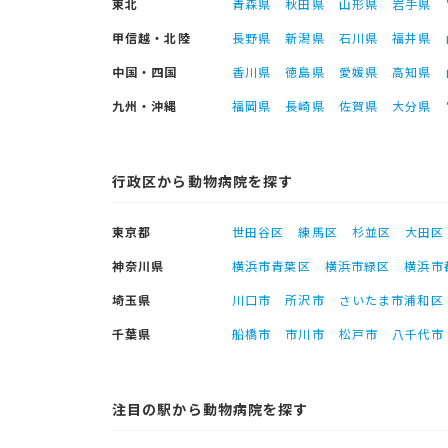
東北
青森県
秋田県
山形県
岩手県
甲信越・北陸
長野県
新潟県
石川県
福井県
中国・四国
香川県
徳島県
愛媛県
高知県
九州・沖縄
福岡県
長崎県
佐賀県
大分県
行政区から動物病院を探す
東京都
世田谷区
練馬区
杉並区
大田区
神奈川県
横浜市青葉区
横浜市緑区
横浜市
埼玉県
川口市
所沢市
さいたま市浦和区
千葉県
船橋市
市川市
松戸市
八千代市
注目の駅から動物病院を探す