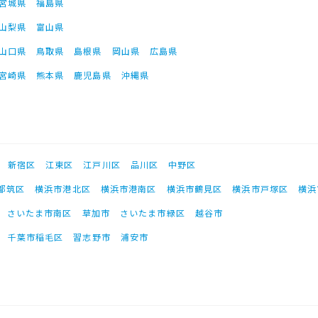
宮城県
福島県
山梨県
富山県
山口県
鳥取県
島根県
岡山県
広島県
宮崎県
熊本県
鹿児島県
沖縄県
新宿区
江東区
江戸川区
品川区
中野区
都筑区
横浜市港北区
横浜市港南区
横浜市鶴見区
横浜市戸塚区
横浜
さいたま市南区
草加市
さいたま市緑区
越谷市
千葉市稲毛区
習志野市
浦安市