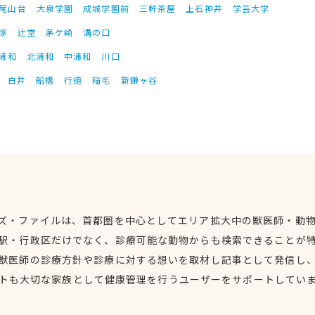
尾山台
大泉学園
成城学園前
三軒茶屋
上石神井
学芸大学
塚
辻堂
茅ケ崎
溝の口
浦和
北浦和
中浦和
川口
白井
船橋
行徳
稲毛
新鎌ヶ谷
ズ・ファイルは、首都圏を中心としてエリア拡大中の獣医師・動
駅・行政区だけでなく、診療可能な動物からも検索できることが
獣医師の診療方針や診療に対する想いを取材し記事として発信し
トも大切な家族として健康管理を行うユーザーをサポートしてい