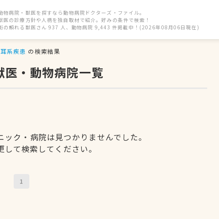
動物病院・獣医を探すなら動物病院ドクターズ・ファイル。
獣医の診療方針や人柄を独自取材で紹介。好みの条件で検索！
街の頼れる獣医さん 937 人、動物病院 9,443 件掲載中！(2026年08月06日現在)
耳系疾患
の検索結果
獣医・動物病院一覧
ニック・病院は見つかりませんでした。
更して検索してください。
1