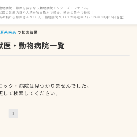
動物病院・獣医を探すなら動物病院ドクターズ・ファイル。
獣医の診療方針や人柄を独自取材で紹介。好みの条件で検索！
街の頼れる獣医さん 937 人、動物病院 9,443 件掲載中！(2026年08月06日現在)
耳系疾患
の検索結果
獣医・動物病院一覧
ニック・病院は見つかりませんでした。
更して検索してください。
1