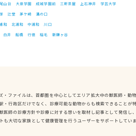
尾山台
大泉学園
成城学園前
三軒茶屋
上石神井
学芸大学
塚
辻堂
茅ケ崎
溝の口
浦和
北浦和
中浦和
川口
白井
船橋
行徳
稲毛
新鎌ヶ谷
ズ・ファイルは、首都圏を中心としてエリア拡大中の獣医師・動
駅・行政区だけでなく、診療可能な動物からも検索できることが
獣医師の診療方針や診療に対する想いを取材し記事として発信し
トも大切な家族として健康管理を行うユーザーをサポートしてい