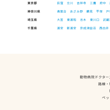
東京都
荻窪
立川
吉祥寺
三鷹
府中
神奈川県
青葉台
あざみ野
鶴見
平塚
戸
埼玉県
大宮
東浦和
志木
東川口
武蔵
千葉県
浦安
新浦安
京成津田沼
西白井
動物病院ドクター
路線・
ペッ