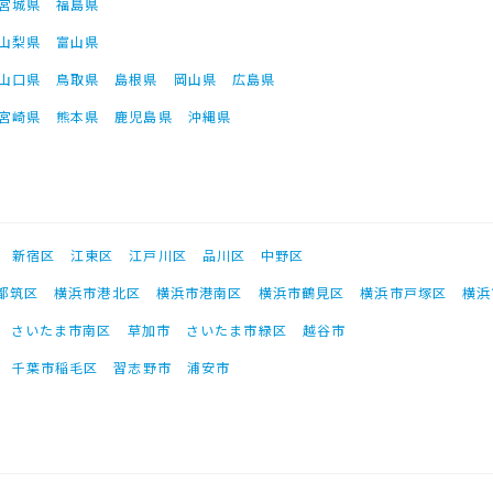
宮城県
福島県
山梨県
富山県
山口県
鳥取県
島根県
岡山県
広島県
宮崎県
熊本県
鹿児島県
沖縄県
新宿区
江東区
江戸川区
品川区
中野区
都筑区
横浜市港北区
横浜市港南区
横浜市鶴見区
横浜市戸塚区
横浜
さいたま市南区
草加市
さいたま市緑区
越谷市
千葉市稲毛区
習志野市
浦安市