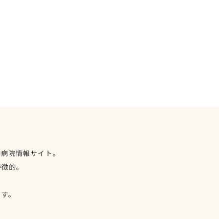
物病院情報サイト。
特徴的。
、
ます。