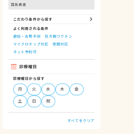
耳系疾患
こだわり条件から探す
よく利用される条件
避妊・去勢手術
狂犬病ワクチン
マイクロチップ対応
夜間対応
ネット予約可
診療曜日
診療曜日から探す
月
火
水
木
金
土
日
祝
すべてをクリア