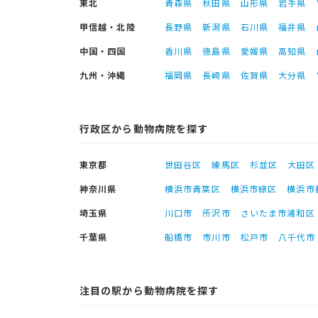
東北
青森県
秋田県
山形県
岩手県
甲信越・北陸
長野県
新潟県
石川県
福井県
中国・四国
香川県
徳島県
愛媛県
高知県
九州・沖縄
福岡県
長崎県
佐賀県
大分県
行政区から動物病院を探す
東京都
世田谷区
練馬区
杉並区
大田区
神奈川県
横浜市青葉区
横浜市緑区
横浜市
埼玉県
川口市
所沢市
さいたま市浦和区
千葉県
船橋市
市川市
松戸市
八千代市
注目の駅から動物病院を探す