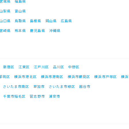
宮城県
福島県
山梨県
富山県
山口県
鳥取県
島根県
岡山県
広島県
宮崎県
熊本県
鹿児島県
沖縄県
新宿区
江東区
江戸川区
品川区
中野区
都筑区
横浜市港北区
横浜市港南区
横浜市鶴見区
横浜市戸塚区
横浜
さいたま市南区
草加市
さいたま市緑区
越谷市
千葉市稲毛区
習志野市
浦安市