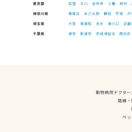
東京都
荻窪
立川
吉祥寺
三鷹
府中
神奈川県
青葉台
あざみ野
鶴見
平塚
戸
埼玉県
大宮
東浦和
志木
東川口
武蔵
千葉県
浦安
新浦安
京成津田沼
西白井
動物病院ドクター
路線・
ペッ