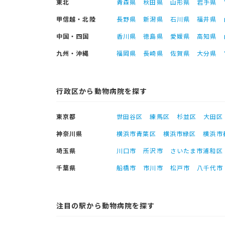
東北
青森県
秋田県
山形県
岩手県
甲信越・北陸
長野県
新潟県
石川県
福井県
中国・四国
香川県
徳島県
愛媛県
高知県
九州・沖縄
福岡県
長崎県
佐賀県
大分県
行政区から動物病院を探す
東京都
世田谷区
練馬区
杉並区
大田区
神奈川県
横浜市青葉区
横浜市緑区
横浜市
埼玉県
川口市
所沢市
さいたま市浦和区
千葉県
船橋市
市川市
松戸市
八千代市
注目の駅から動物病院を探す