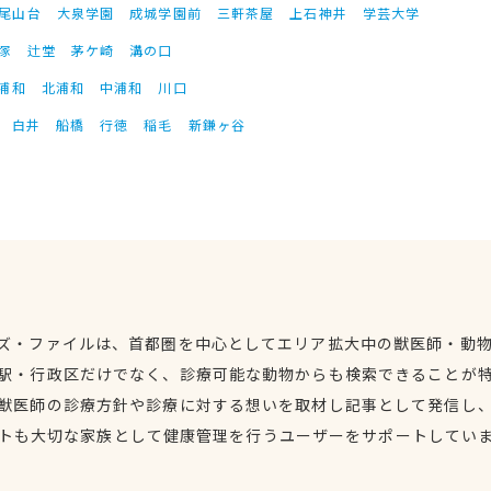
尾山台
大泉学園
成城学園前
三軒茶屋
上石神井
学芸大学
塚
辻堂
茅ケ崎
溝の口
浦和
北浦和
中浦和
川口
白井
船橋
行徳
稲毛
新鎌ヶ谷
ズ・ファイルは、首都圏を中心としてエリア拡大中の獣医師・動
駅・行政区だけでなく、診療可能な動物からも検索できることが
獣医師の診療方針や診療に対する想いを取材し記事として発信し
トも大切な家族として健康管理を行うユーザーをサポートしてい