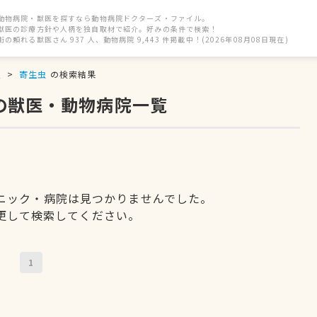
動物病院・獣医を探すなら動物病院ドクターズ・ファイル。
獣医の診療方針や人柄を独自取材で紹介。好みの条件で検索！
街の頼れる獣医さん 937 人、動物病院 9,443 件掲載中！(2026年08月08日現在)
駅
寄生虫
の検索結果
の獣医・動物病院一覧
ニック・病院は見つかりませんでした。
更して検索してください。
1