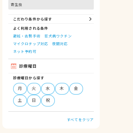
寄生虫
こだわり条件から探す
よく利用される条件
避妊・去勢手術
狂犬病ワクチン
マイクロチップ対応
夜間対応
ネット予約可
診療曜日
診療曜日から探す
月
火
水
木
金
土
日
祝
すべてをクリア