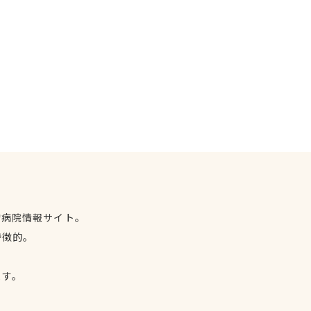
物病院情報サイト。
特徴的。
、
ます。