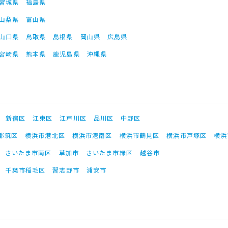
宮城県
福島県
山梨県
富山県
山口県
鳥取県
島根県
岡山県
広島県
宮崎県
熊本県
鹿児島県
沖縄県
新宿区
江東区
江戸川区
品川区
中野区
都筑区
横浜市港北区
横浜市港南区
横浜市鶴見区
横浜市戸塚区
横浜
さいたま市南区
草加市
さいたま市緑区
越谷市
千葉市稲毛区
習志野市
浦安市