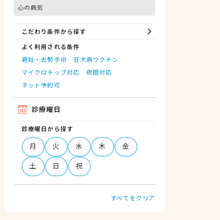
心の病気
こだわり条件から探す
よく利用される条件
避妊・去勢手術
狂犬病ワクチン
マイクロチップ対応
夜間対応
ネット予約可
診療曜日
診療曜日から探す
月
火
水
木
金
土
日
祝
すべてをクリア