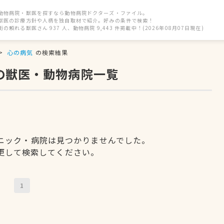
動物病院・獣医を探すなら動物病院ドクターズ・ファイル。
獣医の診療方針や人柄を独自取材で紹介。好みの条件で検索！
街の頼れる獣医さん 937 人、動物病院 9,443 件掲載中！(2026年08月07日現在)
心の病気
の検索結果
の獣医・動物病院一覧
ニック・病院は見つかりませんでした。
更して検索してください。
1