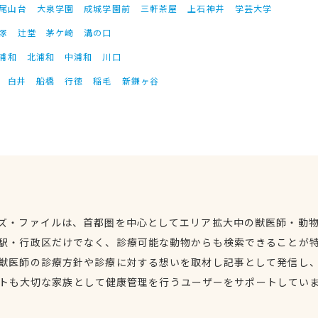
尾山台
大泉学園
成城学園前
三軒茶屋
上石神井
学芸大学
塚
辻堂
茅ケ崎
溝の口
浦和
北浦和
中浦和
川口
白井
船橋
行徳
稲毛
新鎌ヶ谷
ズ・ファイルは、首都圏を中心としてエリア拡大中の獣医師・動
駅・行政区だけでなく、診療可能な動物からも検索できることが
獣医師の診療方針や診療に対する想いを取材し記事として発信し
トも大切な家族として健康管理を行うユーザーをサポートしてい