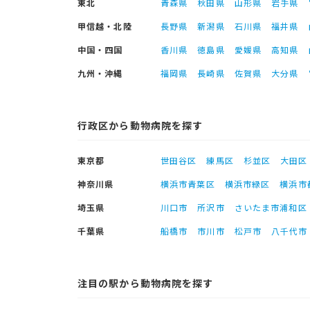
東北
青森県
秋田県
山形県
岩手県
甲信越・北陸
長野県
新潟県
石川県
福井県
中国・四国
香川県
徳島県
愛媛県
高知県
九州・沖縄
福岡県
長崎県
佐賀県
大分県
行政区から動物病院を探す
東京都
世田谷区
練馬区
杉並区
大田区
神奈川県
横浜市青葉区
横浜市緑区
横浜市
埼玉県
川口市
所沢市
さいたま市浦和区
千葉県
船橋市
市川市
松戸市
八千代市
注目の駅から動物病院を探す