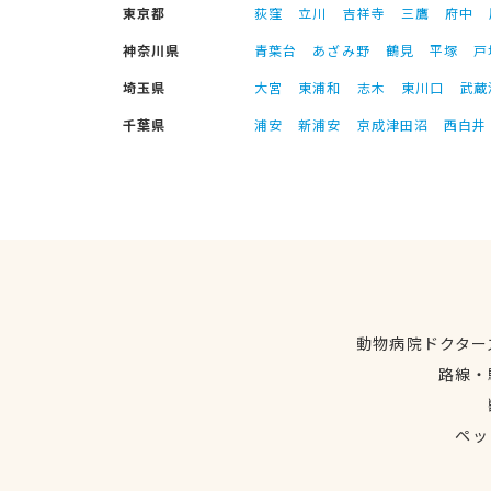
東京都
荻窪
立川
吉祥寺
三鷹
府中
神奈川県
青葉台
あざみ野
鶴見
平塚
戸
埼玉県
大宮
東浦和
志木
東川口
武蔵
千葉県
浦安
新浦安
京成津田沼
西白井
動物病院ドクター
路線・
ペッ