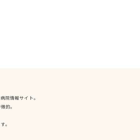
物病院情報サイト。
特徴的。
、
ます。