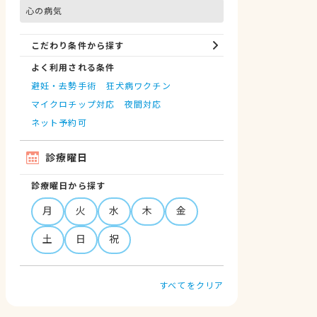
心の病気
こだわり条件から探す
よく利用される条件
避妊・去勢手術
狂犬病ワクチン
マイクロチップ対応
夜間対応
ネット予約可
診療曜日
診療曜日から探す
月
火
水
木
金
土
日
祝
すべてをクリア