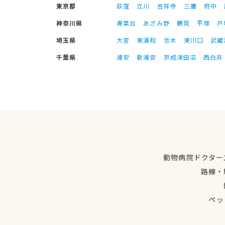
東京都
荻窪
立川
吉祥寺
三鷹
府中
神奈川県
青葉台
あざみ野
鶴見
平塚
戸
埼玉県
大宮
東浦和
志木
東川口
武蔵
千葉県
浦安
新浦安
京成津田沼
西白井
動物病院ドクター
路線・
ペッ