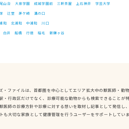
尾山台
大泉学園
成城学園前
三軒茶屋
上石神井
学芸大学
塚
辻堂
茅ケ崎
溝の口
浦和
北浦和
中浦和
川口
白井
船橋
行徳
稲毛
新鎌ヶ谷
ズ・ファイルは、首都圏を中心としてエリア拡大中の獣医師・動
駅・行政区だけでなく、診療可能な動物からも検索できることが
獣医師の診療方針や診療に対する想いを取材し記事として発信し
トも大切な家族として健康管理を行うユーザーをサポートしてい