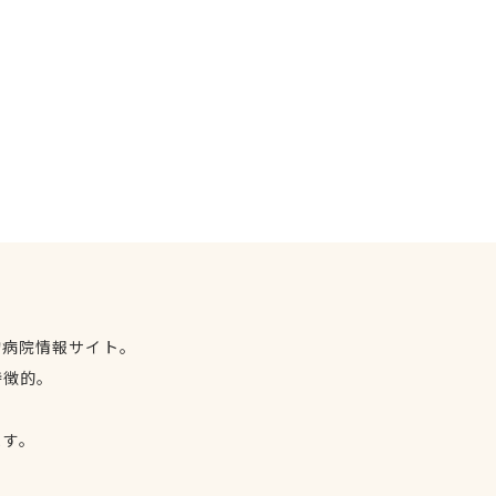
物病院情報サイト。
特徴的。
、
ます。