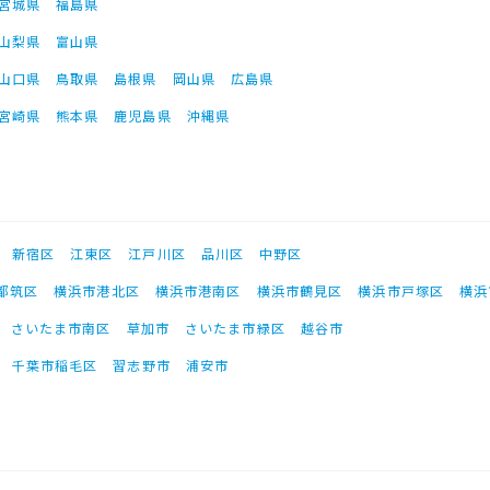
宮城県
福島県
山梨県
富山県
山口県
鳥取県
島根県
岡山県
広島県
宮崎県
熊本県
鹿児島県
沖縄県
新宿区
江東区
江戸川区
品川区
中野区
都筑区
横浜市港北区
横浜市港南区
横浜市鶴見区
横浜市戸塚区
横浜
さいたま市南区
草加市
さいたま市緑区
越谷市
千葉市稲毛区
習志野市
浦安市