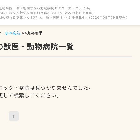
動物病院・獣医を探すなら動物病院ドクターズ・ファイル。
獣医の診療方針や人柄を独自取材で紹介。好みの条件で検索！
街の頼れる獣医さん 937 人、動物病院 9,443 件掲載中！(2026年08月09日現在)
心の病気
の検索結果
の獣医・動物病院一覧
ニック・病院は見つかりませんでした。
更して検索してください。
1