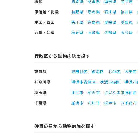
東北
青森県
秋田県
山形県
岩手県
甲信越・北陸
長野県
新潟県
石川県
福井県
中国・四国
香川県
徳島県
愛媛県
高知県
九州・沖縄
福岡県
長崎県
佐賀県
大分県
行政区から動物病院を探す
東京都
世田谷区
練馬区
杉並区
大田区
神奈川県
横浜市青葉区
横浜市緑区
横浜市
埼玉県
川口市
所沢市
さいたま市浦和区
千葉県
船橋市
市川市
松戸市
八千代市
注目の駅から動物病院を探す