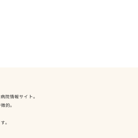
物病院情報サイト。
特徴的。
、
ます。