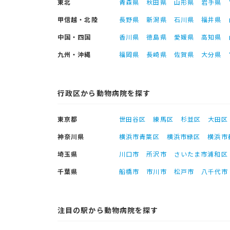
東北
青森県
秋田県
山形県
岩手県
甲信越・北陸
長野県
新潟県
石川県
福井県
中国・四国
香川県
徳島県
愛媛県
高知県
九州・沖縄
福岡県
長崎県
佐賀県
大分県
行政区から動物病院を探す
東京都
世田谷区
練馬区
杉並区
大田区
神奈川県
横浜市青葉区
横浜市緑区
横浜市
埼玉県
川口市
所沢市
さいたま市浦和区
千葉県
船橋市
市川市
松戸市
八千代市
注目の駅から動物病院を探す