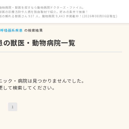
動物病院・獣医を探すなら動物病院ドクターズ・ファイル。
獣医の診療方針や人柄を独自取材で紹介。好みの条件で検索！
街の頼れる獣医さん 937 人、動物病院 9,443 件掲載中！(2026年08月06日現在)
呼吸器系疾患
の検索結果
患の獣医・動物病院一覧
ニック・病院は見つかりませんでした。
更して検索してください。
1