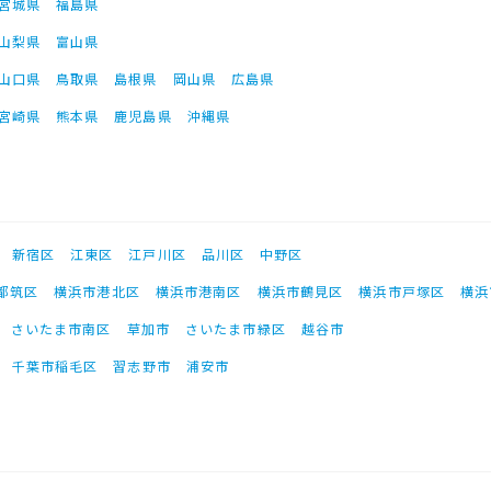
宮城県
福島県
山梨県
富山県
山口県
鳥取県
島根県
岡山県
広島県
宮崎県
熊本県
鹿児島県
沖縄県
新宿区
江東区
江戸川区
品川区
中野区
都筑区
横浜市港北区
横浜市港南区
横浜市鶴見区
横浜市戸塚区
横浜
さいたま市南区
草加市
さいたま市緑区
越谷市
千葉市稲毛区
習志野市
浦安市