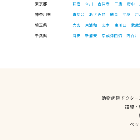
東京都
荻窪
立川
吉祥寺
三鷹
府中
神奈川県
青葉台
あざみ野
鶴見
平塚
戸
埼玉県
大宮
東浦和
志木
東川口
武蔵
千葉県
浦安
新浦安
京成津田沼
西白井
動物病院ドクター
路線・
ペッ