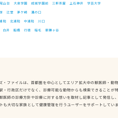
尾山台
大泉学園
成城学園前
三軒茶屋
上石神井
学芸大学
塚
辻堂
茅ケ崎
溝の口
浦和
北浦和
中浦和
川口
白井
船橋
行徳
稲毛
新鎌ヶ谷
ズ・ファイルは、首都圏を中心としてエリア拡大中の獣医師・動
駅・行政区だけでなく、診療可能な動物からも検索できることが
獣医師の診療方針や診療に対する想いを取材し記事として発信し
トも大切な家族として健康管理を行うユーザーをサポートしてい