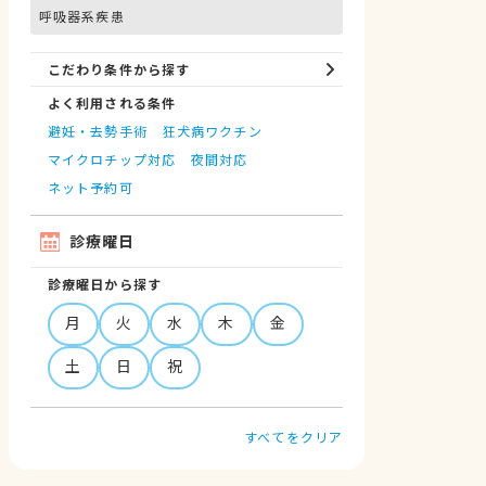
呼吸器系疾患
こだわり条件から探す
よく利用される条件
避妊・去勢手術
狂犬病ワクチン
マイクロチップ対応
夜間対応
ネット予約可
診療曜日
診療曜日から探す
月
火
水
木
金
土
日
祝
すべてをクリア