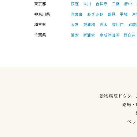
東京都
荻窪
立川
吉祥寺
三鷹
府中
神奈川県
青葉台
あざみ野
鶴見
平塚
戸
埼玉県
大宮
東浦和
志木
東川口
武蔵
千葉県
浦安
新浦安
京成津田沼
西白井
動物病院ドクター
路線・
ペッ