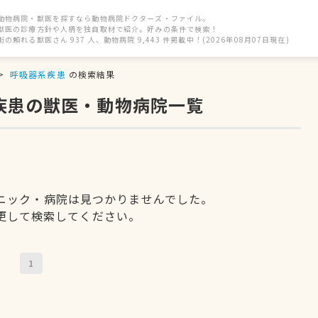
動物病院・獣医を探すなら動物病院ドクターズ・ファイル。
獣医の診療方針や人柄を独自取材で紹介。好みの条件で検索！
街の頼れる獣医さん 937 人、動物病院 9,443 件掲載中！(2026年08月07日現在)
呼吸器系疾患
の検索結果
疾患の獣医・動物病院一覧
ニック・病院は見つかりませんでした。
更して検索してください。
1