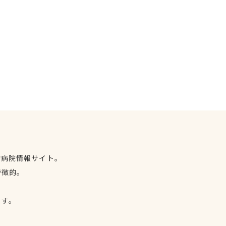
物病院情報サイト。
特徴的。
、
ます。