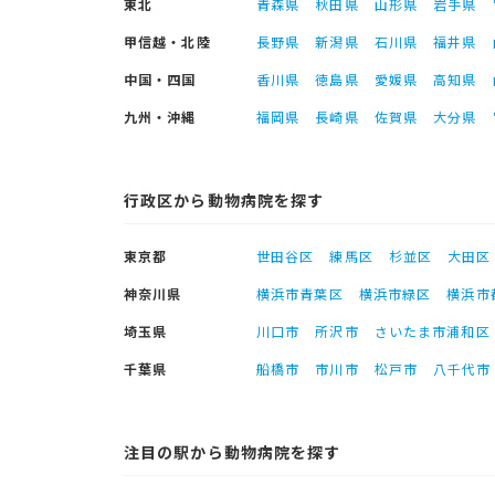
東北
青森県
秋田県
山形県
岩手県
甲信越・北陸
長野県
新潟県
石川県
福井県
中国・四国
香川県
徳島県
愛媛県
高知県
九州・沖縄
福岡県
長崎県
佐賀県
大分県
行政区から動物病院を探す
東京都
世田谷区
練馬区
杉並区
大田区
神奈川県
横浜市青葉区
横浜市緑区
横浜市
埼玉県
川口市
所沢市
さいたま市浦和区
千葉県
船橋市
市川市
松戸市
八千代市
注目の駅から動物病院を探す