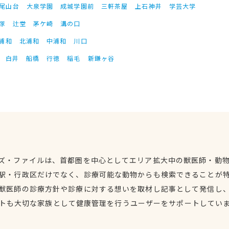
尾山台
大泉学園
成城学園前
三軒茶屋
上石神井
学芸大学
塚
辻堂
茅ケ崎
溝の口
浦和
北浦和
中浦和
川口
白井
船橋
行徳
稲毛
新鎌ヶ谷
ズ・ファイルは、首都圏を中心としてエリア拡大中の獣医師・動
駅・行政区だけでなく、診療可能な動物からも検索できることが
獣医師の診療方針や診療に対する想いを取材し記事として発信し
トも大切な家族として健康管理を行うユーザーをサポートしてい