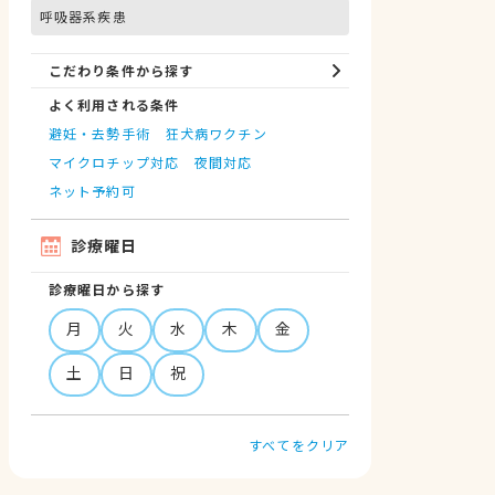
呼吸器系疾患
こだわり条件から探す
よく利用される条件
避妊・去勢手術
狂犬病ワクチン
マイクロチップ対応
夜間対応
ネット予約可
診療曜日
診療曜日から探す
月
火
水
木
金
土
日
祝
すべてをクリア