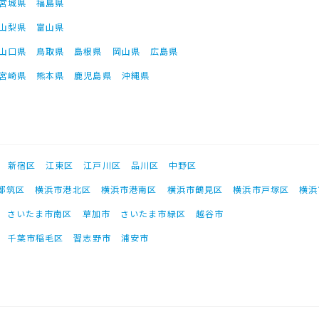
宮城県
福島県
山梨県
富山県
山口県
鳥取県
島根県
岡山県
広島県
宮崎県
熊本県
鹿児島県
沖縄県
新宿区
江東区
江戸川区
品川区
中野区
都筑区
横浜市港北区
横浜市港南区
横浜市鶴見区
横浜市戸塚区
横浜
さいたま市南区
草加市
さいたま市緑区
越谷市
千葉市稲毛区
習志野市
浦安市