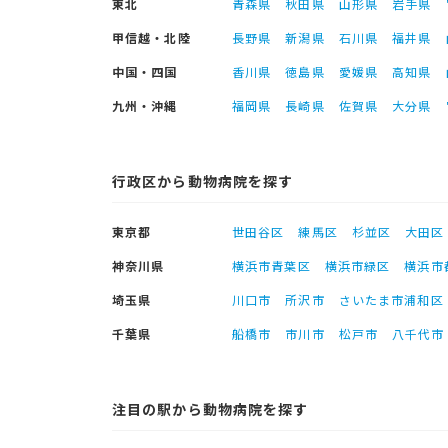
東北
青森県
秋田県
山形県
岩手県
甲信越・北陸
長野県
新潟県
石川県
福井県
中国・四国
香川県
徳島県
愛媛県
高知県
九州・沖縄
福岡県
長崎県
佐賀県
大分県
行政区から動物病院を探す
東京都
世田谷区
練馬区
杉並区
大田区
神奈川県
横浜市青葉区
横浜市緑区
横浜市
埼玉県
川口市
所沢市
さいたま市浦和区
千葉県
船橋市
市川市
松戸市
八千代市
注目の駅から動物病院を探す