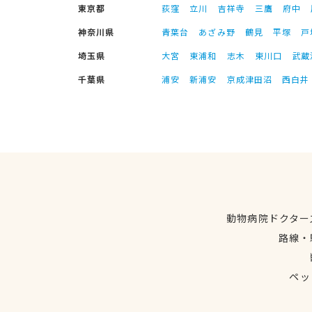
東京都
荻窪
立川
吉祥寺
三鷹
府中
神奈川県
青葉台
あざみ野
鶴見
平塚
戸
埼玉県
大宮
東浦和
志木
東川口
武蔵
千葉県
浦安
新浦安
京成津田沼
西白井
動物病院ドクター
路線・
ペッ