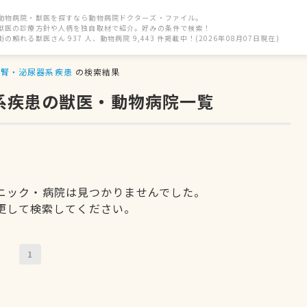
動物病院・獣医を探すなら動物病院ドクターズ・ファイル。
獣医の診療方針や人柄を独自取材で紹介。好みの条件で検索！
街の頼れる獣医さん 937 人、動物病院 9,443 件掲載中！(2026年08月07日現在)
腎・泌尿器系疾患
の検索結果
器系疾患の獣医・動物病院一覧
ニック・病院は見つかりませんでした。
更して検索してください。
1