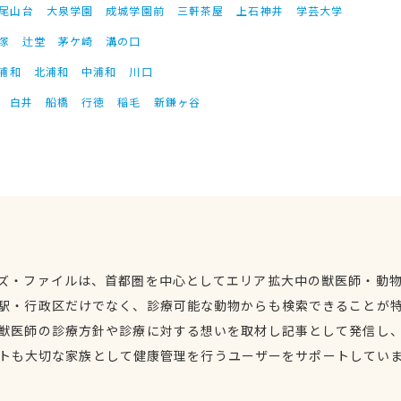
尾山台
大泉学園
成城学園前
三軒茶屋
上石神井
学芸大学
塚
辻堂
茅ケ崎
溝の口
浦和
北浦和
中浦和
川口
白井
船橋
行徳
稲毛
新鎌ヶ谷
ズ・ファイルは、首都圏を中心としてエリア拡大中の獣医師・動
駅・行政区だけでなく、診療可能な動物からも検索できることが
獣医師の診療方針や診療に対する想いを取材し記事として発信し
トも大切な家族として健康管理を行うユーザーをサポートしてい