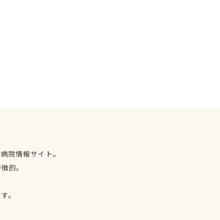
物病院情報サイト。
特徴的。
、
ます。