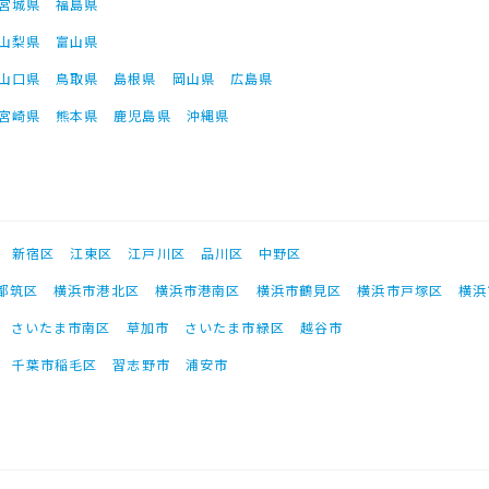
宮城県
福島県
山梨県
富山県
山口県
鳥取県
島根県
岡山県
広島県
宮崎県
熊本県
鹿児島県
沖縄県
新宿区
江東区
江戸川区
品川区
中野区
都筑区
横浜市港北区
横浜市港南区
横浜市鶴見区
横浜市戸塚区
横浜
さいたま市南区
草加市
さいたま市緑区
越谷市
千葉市稲毛区
習志野市
浦安市