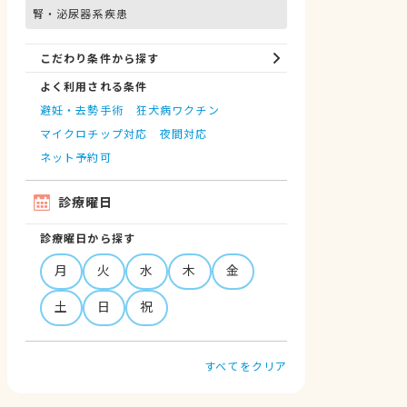
腎・泌尿器系疾患
こだわり条件から探す
よく利用される条件
避妊・去勢手術
狂犬病ワクチン
マイクロチップ対応
夜間対応
ネット予約可
診療曜日
診療曜日から探す
月
火
水
木
金
土
日
祝
すべてをクリア