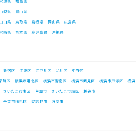
宮城県
福島県
山梨県
富山県
山口県
鳥取県
島根県
岡山県
広島県
宮崎県
熊本県
鹿児島県
沖縄県
新宿区
江東区
江戸川区
品川区
中野区
都筑区
横浜市港北区
横浜市港南区
横浜市鶴見区
横浜市戸塚区
横浜
さいたま市南区
草加市
さいたま市緑区
越谷市
千葉市稲毛区
習志野市
浦安市