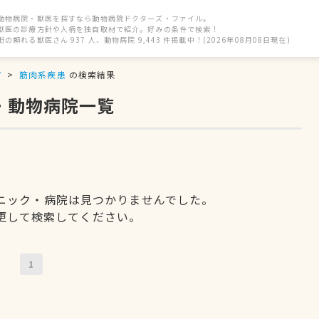
動物病院・獣医を探すなら動物病院ドクターズ・ファイル。
獣医の診療方針や人柄を独自取材で紹介。好みの条件で検索！
街の頼れる獣医さん 937 人、動物病院 9,443 件掲載中！(2026年08月08日現在)
市
筋肉系疾患
の検索結果
・動物病院一覧
ニック・病院は見つかりませんでした。
更して検索してください。
1