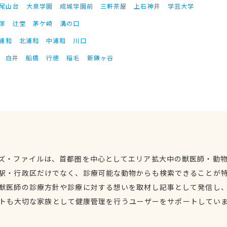
尾山台
大泉学園
成城学園前
三軒茶屋
上石神井
学芸大学
塚
辻堂
茅ケ崎
溝の口
浦和
北浦和
中浦和
川口
白井
船橋
行徳
稲毛
新鎌ヶ谷
ズ・ファイルは、首都圏を中心としてエリア拡大中の獣医師・動
駅・行政区だけでなく、診療可能な動物からも検索できることが
獣医師の診療方針や診療に対する想いを取材し記事として発信し
トも大切な家族として健康管理を行うユーザーをサポートしてい