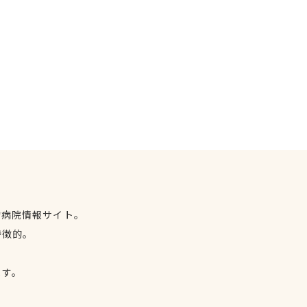
物病院情報サイト。
特徴的。
、
ます。