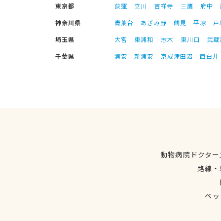
東京都
荻窪
立川
吉祥寺
三鷹
府中
神奈川県
青葉台
あざみ野
鶴見
平塚
戸
埼玉県
大宮
東浦和
志木
東川口
武蔵
千葉県
浦安
新浦安
京成津田沼
西白井
動物病院ドクター
路線・
ペッ