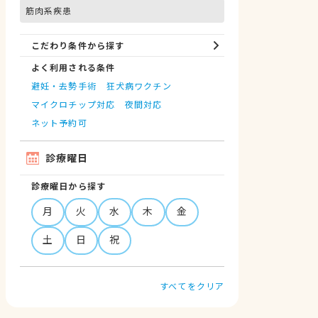
筋肉系疾患
こだわり条件から探す
よく利用される条件
避妊・去勢手術
狂犬病ワクチン
マイクロチップ対応
夜間対応
ネット予約可
診療曜日
診療曜日から探す
月
火
水
木
金
土
日
祝
すべてをクリア