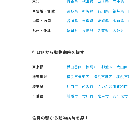
東北
青森県
秋田県
山形県
岩手県
甲信越・北陸
長野県
新潟県
石川県
福井県
中国・四国
香川県
徳島県
愛媛県
高知県
九州・沖縄
福岡県
長崎県
佐賀県
大分県
行政区から動物病院を探す
東京都
世田谷区
練馬区
杉並区
大田区
神奈川県
横浜市青葉区
横浜市緑区
横浜市
埼玉県
川口市
所沢市
さいたま市浦和区
千葉県
船橋市
市川市
松戸市
八千代市
注目の駅から動物病院を探す