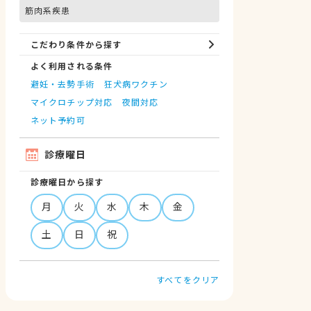
筋肉系疾患
こだわり条件から探す
よく利用される条件
避妊・去勢手術
狂犬病ワクチン
マイクロチップ対応
夜間対応
ネット予約可
診療曜日
診療曜日から探す
月
火
水
木
金
土
日
祝
すべてをクリア