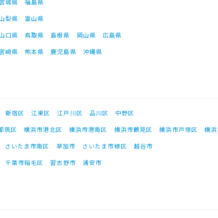
宮城県
福島県
山梨県
富山県
山口県
鳥取県
島根県
岡山県
広島県
宮崎県
熊本県
鹿児島県
沖縄県
新宿区
江東区
江戸川区
品川区
中野区
都筑区
横浜市港北区
横浜市港南区
横浜市鶴見区
横浜市戸塚区
横浜
さいたま市南区
草加市
さいたま市緑区
越谷市
千葉市稲毛区
習志野市
浦安市