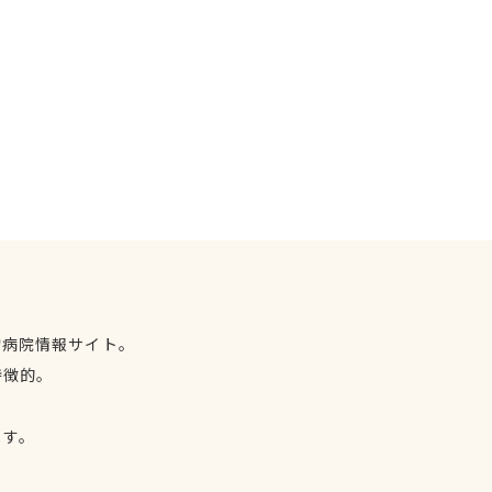
物病院情報サイト。
特徴的。
、
ます。