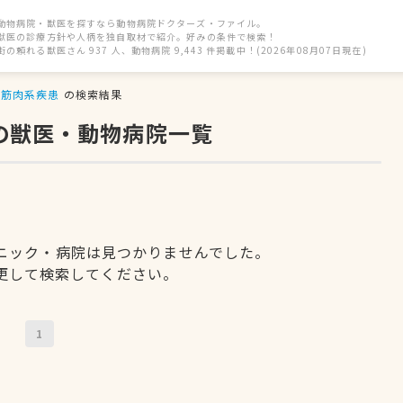
動物病院・獣医を探すなら動物病院ドクターズ・ファイル。
獣医の診療方針や人柄を独自取材で紹介。好みの条件で検索！
街の頼れる獣医さん 937 人、動物病院 9,443 件掲載中！(2026年08月07日現在)
筋肉系疾患
の検索結果
の獣医・動物病院一覧
ニック・病院は見つかりませんでした。
更して検索してください。
1