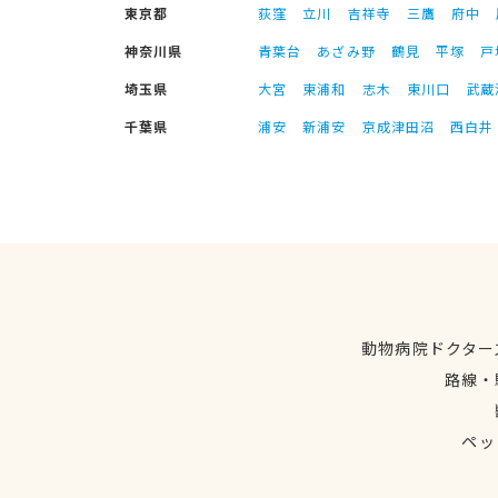
東京都
荻窪
立川
吉祥寺
三鷹
府中
神奈川県
青葉台
あざみ野
鶴見
平塚
戸
埼玉県
大宮
東浦和
志木
東川口
武蔵
千葉県
浦安
新浦安
京成津田沼
西白井
動物病院ドクター
路線・
ペッ