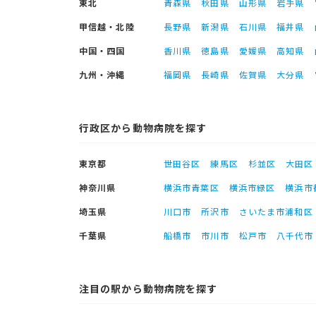
東北
青森県
秋田県
山形県
岩手県
甲信越・北陸
長野県
新潟県
石川県
福井県
中国・四国
香川県
徳島県
愛媛県
高知県
九州・沖縄
福岡県
長崎県
佐賀県
大分県
行政区から動物病院を探す
東京都
世田谷区
練馬区
杉並区
大田区
神奈川県
横浜市青葉区
横浜市緑区
横浜市
埼玉県
川口市
所沢市
さいたま市浦和区
千葉県
船橋市
市川市
松戸市
八千代市
注目の駅から動物病院を探す