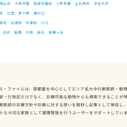
尾山台
大泉学園
成城学園前
三軒茶屋
上石神井
学芸大学
塚
辻堂
茅ケ崎
溝の口
浦和
北浦和
中浦和
川口
白井
船橋
行徳
稲毛
新鎌ヶ谷
ズ・ファイルは、首都圏を中心としてエリア拡大中の獣医師・動
駅・行政区だけでなく、診療可能な動物からも検索できることが
獣医師の診療方針や診療に対する想いを取材し記事として発信し
トも大切な家族として健康管理を行うユーザーをサポートしてい