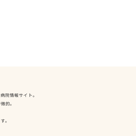
物病院情報サイト。
特徴的。
、
ます。