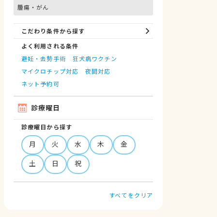
腫瘍・がん
こだわり条件から探す
よく利用される条件
避妊・去勢手術
狂犬病ワクチン
マイクロチップ対応
夜間対応
ネット予約可
診療曜日
診療曜日から探す
月
火
水
木
金
土
日
祝
すべてをクリア