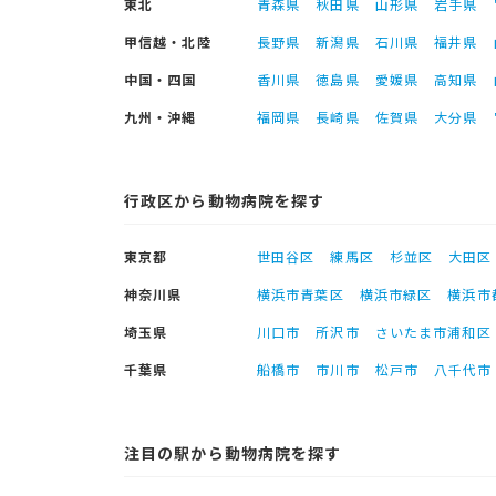
東北
青森県
秋田県
山形県
岩手県
甲信越・北陸
長野県
新潟県
石川県
福井県
中国・四国
香川県
徳島県
愛媛県
高知県
九州・沖縄
福岡県
長崎県
佐賀県
大分県
行政区から動物病院を探す
東京都
世田谷区
練馬区
杉並区
大田区
神奈川県
横浜市青葉区
横浜市緑区
横浜市
埼玉県
川口市
所沢市
さいたま市浦和区
千葉県
船橋市
市川市
松戸市
八千代市
注目の駅から動物病院を探す