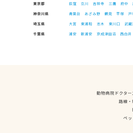
東京都
荻窪
立川
吉祥寺
三鷹
府中
神奈川県
青葉台
あざみ野
鶴見
平塚
戸
埼玉県
大宮
東浦和
志木
東川口
武蔵
千葉県
浦安
新浦安
京成津田沼
西白井
動物病院ドクター
路線・
ペッ