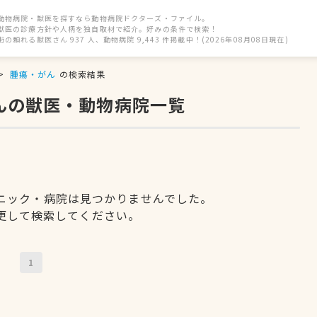
動物病院・獣医を探すなら動物病院ドクターズ・ファイル。
獣医の診療方針や人柄を独自取材で紹介。好みの条件で検索！
街の頼れる獣医さん 937 人、動物病院 9,443 件掲載中！(2026年08月08日現在)
腫瘍・がん
の検索結果
んの獣医・動物病院一覧
ニック・病院は見つかりませんでした。
更して検索してください。
1