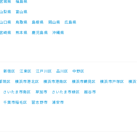
宮城県
福島県
山梨県
富山県
山口県
鳥取県
島根県
岡山県
広島県
宮崎県
熊本県
鹿児島県
沖縄県
新宿区
江東区
江戸川区
品川区
中野区
都筑区
横浜市港北区
横浜市港南区
横浜市鶴見区
横浜市戸塚区
横浜
さいたま市南区
草加市
さいたま市緑区
越谷市
千葉市稲毛区
習志野市
浦安市