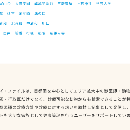
尾山台
大泉学園
成城学園前
三軒茶屋
上石神井
学芸大学
塚
辻堂
茅ケ崎
溝の口
浦和
北浦和
中浦和
川口
白井
船橋
行徳
稲毛
新鎌ヶ谷
ズ・ファイルは、首都圏を中心としてエリア拡大中の獣医師・動
駅・行政区だけでなく、診療可能な動物からも検索できることが
獣医師の診療方針や診療に対する想いを取材し記事として発信し
トも大切な家族として健康管理を行うユーザーをサポートしてい