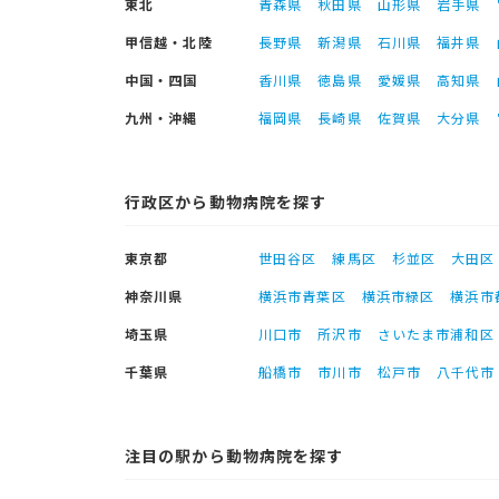
東北
青森県
秋田県
山形県
岩手県
甲信越・北陸
長野県
新潟県
石川県
福井県
中国・四国
香川県
徳島県
愛媛県
高知県
九州・沖縄
福岡県
長崎県
佐賀県
大分県
行政区から動物病院を探す
東京都
世田谷区
練馬区
杉並区
大田区
神奈川県
横浜市青葉区
横浜市緑区
横浜市
埼玉県
川口市
所沢市
さいたま市浦和区
千葉県
船橋市
市川市
松戸市
八千代市
注目の駅から動物病院を探す