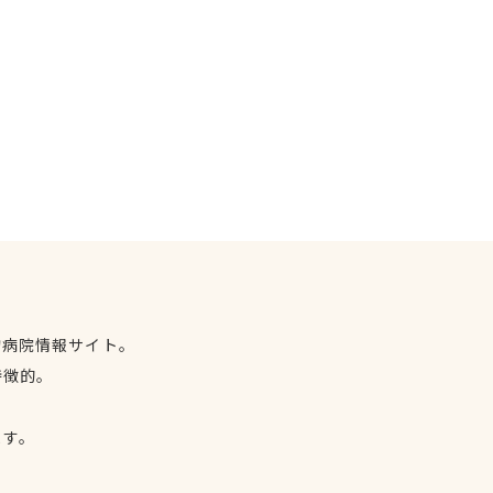
物病院情報サイト。
特徴的。
、
ます。