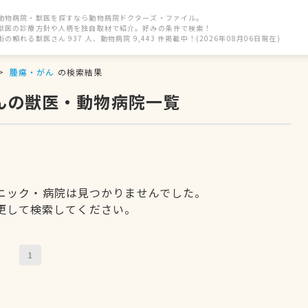
動物病院・獣医を探すなら動物病院ドクターズ・ファイル。
獣医の診療方針や人柄を独自取材で紹介。好みの条件で検索！
街の頼れる獣医さん 937 人、動物病院 9,443 件掲載中！(2026年08月06日現在)
腫瘍・がん
の検索結果
んの獣医・動物病院一覧
ニック・病院は見つかりませんでした。
更して検索してください。
1