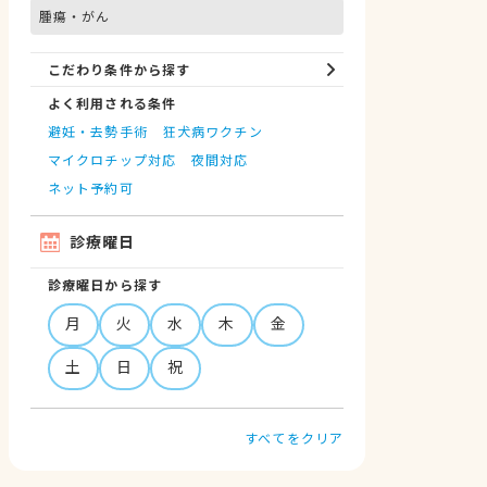
腫瘍・がん
こだわり条件から探す
よく利用される条件
避妊・去勢手術
狂犬病ワクチン
マイクロチップ対応
夜間対応
ネット予約可
診療曜日
診療曜日から探す
月
火
水
木
金
土
日
祝
すべてをクリア