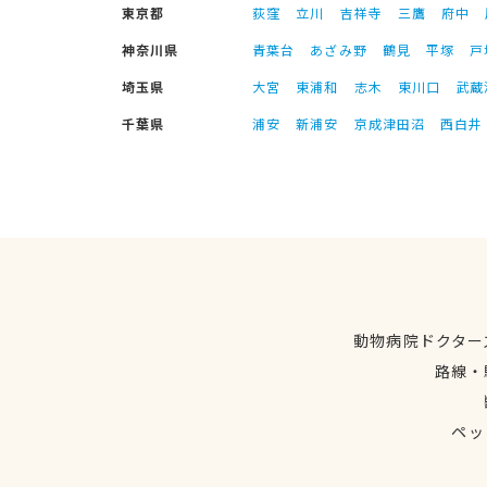
東京都
荻窪
立川
吉祥寺
三鷹
府中
神奈川県
青葉台
あざみ野
鶴見
平塚
戸
埼玉県
大宮
東浦和
志木
東川口
武蔵
千葉県
浦安
新浦安
京成津田沼
西白井
動物病院ドクター
路線・
ペッ