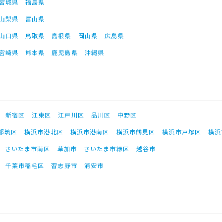
宮城県
福島県
山梨県
富山県
山口県
鳥取県
島根県
岡山県
広島県
宮崎県
熊本県
鹿児島県
沖縄県
新宿区
江東区
江戸川区
品川区
中野区
都筑区
横浜市港北区
横浜市港南区
横浜市鶴見区
横浜市戸塚区
横浜
さいたま市南区
草加市
さいたま市緑区
越谷市
千葉市稲毛区
習志野市
浦安市