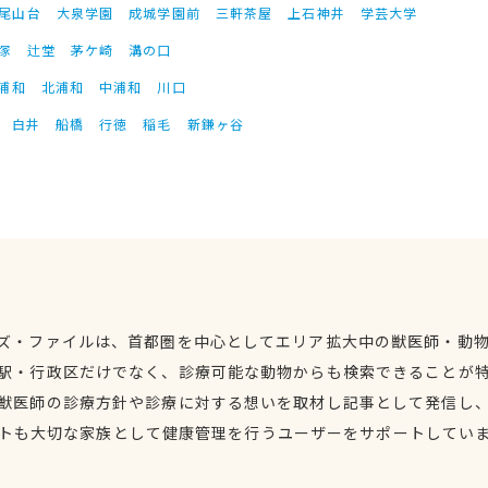
尾山台
大泉学園
成城学園前
三軒茶屋
上石神井
学芸大学
塚
辻堂
茅ケ崎
溝の口
浦和
北浦和
中浦和
川口
白井
船橋
行徳
稲毛
新鎌ヶ谷
ズ・ファイルは、首都圏を中心としてエリア拡大中の獣医師・動
駅・行政区だけでなく、診療可能な動物からも検索できることが
獣医師の診療方針や診療に対する想いを取材し記事として発信し
トも大切な家族として健康管理を行うユーザーをサポートしてい