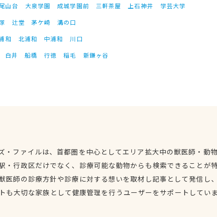
尾山台
大泉学園
成城学園前
三軒茶屋
上石神井
学芸大学
塚
辻堂
茅ケ崎
溝の口
浦和
北浦和
中浦和
川口
白井
船橋
行徳
稲毛
新鎌ヶ谷
ズ・ファイルは、首都圏を中心としてエリア拡大中の獣医師・動
駅・行政区だけでなく、診療可能な動物からも検索できることが
獣医師の診療方針や診療に対する想いを取材し記事として発信し
トも大切な家族として健康管理を行うユーザーをサポートしてい