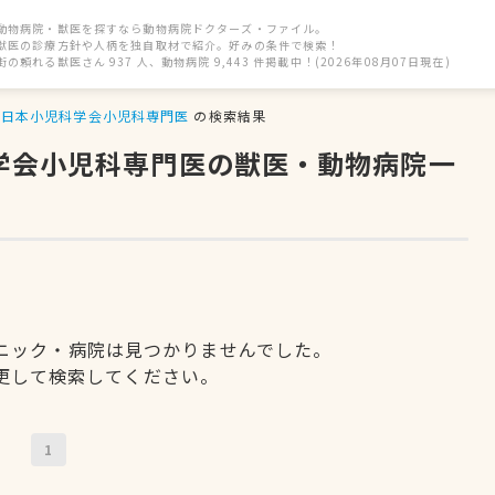
動物病院・獣医を探すなら動物病院ドクターズ・ファイル。
獣医の診療方針や人柄を独自取材で紹介。好みの条件で検索！
街の頼れる獣医さん 937 人、動物病院 9,443 件掲載中！(2026年08月07日現在)
日本小児科学会小児科専門医
の検索結果
科学会小児科専門医の獣医・動物病院一
ニック・病院は見つかりませんでした。
更して検索してください。
1