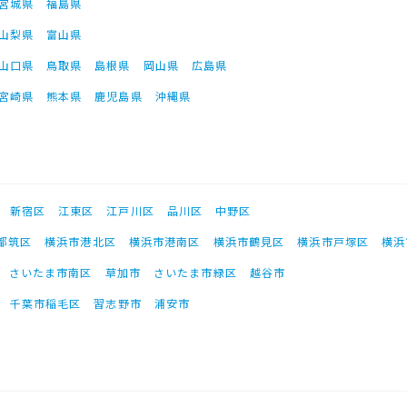
宮城県
福島県
山梨県
富山県
山口県
鳥取県
島根県
岡山県
広島県
宮崎県
熊本県
鹿児島県
沖縄県
新宿区
江東区
江戸川区
品川区
中野区
都筑区
横浜市港北区
横浜市港南区
横浜市鶴見区
横浜市戸塚区
横浜
さいたま市南区
草加市
さいたま市緑区
越谷市
千葉市稲毛区
習志野市
浦安市