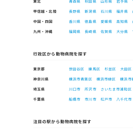
東北
青森県
秋田県
山形県
岩手県
甲信越・北陸
長野県
新潟県
石川県
福井県
中国・四国
香川県
徳島県
愛媛県
高知県
九州・沖縄
福岡県
長崎県
佐賀県
大分県
行政区から動物病院を探す
東京都
世田谷区
練馬区
杉並区
大田区
神奈川県
横浜市青葉区
横浜市緑区
横浜市
埼玉県
川口市
所沢市
さいたま市浦和区
千葉県
船橋市
市川市
松戸市
八千代市
注目の駅から動物病院を探す