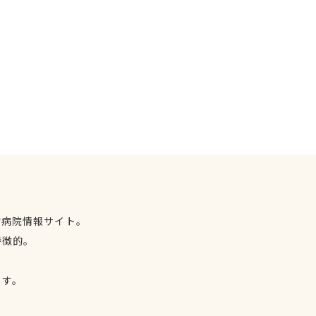
物病院情報サイト。
特徴的。
、
ます。