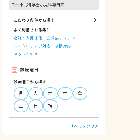
日本小児科学会小児科専門医
こだわり条件から探す
よく利用される条件
避妊・去勢手術
狂犬病ワクチン
マイクロチップ対応
夜間対応
ネット予約可
診療曜日
診療曜日から探す
月
火
水
木
金
土
日
祝
すべてをクリア