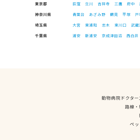
東京都
荻窪
立川
吉祥寺
三鷹
府中
神奈川県
青葉台
あざみ野
鶴見
平塚
戸
埼玉県
大宮
東浦和
志木
東川口
武蔵
千葉県
浦安
新浦安
京成津田沼
西白井
動物病院ドクター
路線・
ペッ