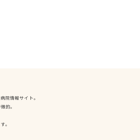
物病院情報サイト。
特徴的。
、
ます。