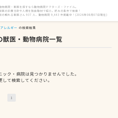
動物病院・獣医を探すなら動物病院ドクターズ・ファイル。
獣医の診療方針や人柄を独自取材で紹介。好みの条件で検索！
街の頼れる獣医さん 937 人、動物病院 9,443 件掲載中！(2026年08月07日現在)
アレルギー
の検索結果
の獣医・動物病院一覧
ニック・病院は見つかりませんでした。
更して検索してください。
1