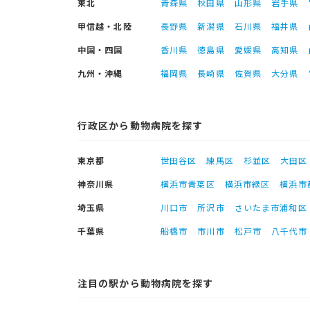
東北
青森県
秋田県
山形県
岩手県
甲信越・北陸
長野県
新潟県
石川県
福井県
中国・四国
香川県
徳島県
愛媛県
高知県
九州・沖縄
福岡県
長崎県
佐賀県
大分県
行政区から動物病院を探す
東京都
世田谷区
練馬区
杉並区
大田区
神奈川県
横浜市青葉区
横浜市緑区
横浜市
埼玉県
川口市
所沢市
さいたま市浦和区
千葉県
船橋市
市川市
松戸市
八千代市
注目の駅から動物病院を探す