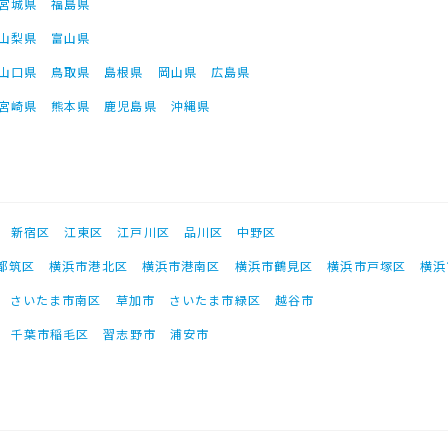
宮城県
福島県
山梨県
富山県
山口県
鳥取県
島根県
岡山県
広島県
宮崎県
熊本県
鹿児島県
沖縄県
新宿区
江東区
江戸川区
品川区
中野区
都筑区
横浜市港北区
横浜市港南区
横浜市鶴見区
横浜市戸塚区
横浜
さいたま市南区
草加市
さいたま市緑区
越谷市
千葉市稲毛区
習志野市
浦安市