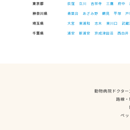
東京都
荻窪
立川
吉祥寺
三鷹
府中
神奈川県
青葉台
あざみ野
鶴見
平塚
戸
埼玉県
大宮
東浦和
志木
東川口
武蔵
千葉県
浦安
新浦安
京成津田沼
西白井
動物病院ドクター
路線・
ペッ