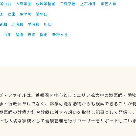
尾山台
大泉学園
成城学園前
三軒茶屋
上石神井
学芸大学
塚
辻堂
茅ケ崎
溝の口
浦和
北浦和
中浦和
川口
白井
船橋
行徳
稲毛
新鎌ヶ谷
ズ・ファイルは、首都圏を中心としてエリア拡大中の獣医師・動
駅・行政区だけでなく、診療可能な動物からも検索できることが
獣医師の診療方針や診療に対する想いを取材し記事として発信し
トも大切な家族として健康管理を行うユーザーをサポートしてい