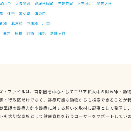
尾山台
大泉学園
成城学園前
三軒茶屋
上石神井
学芸大学
塚
辻堂
茅ケ崎
溝の口
浦和
北浦和
中浦和
川口
白井
船橋
行徳
稲毛
新鎌ヶ谷
ズ・ファイルは、首都圏を中心としてエリア拡大中の獣医師・動
駅・行政区だけでなく、診療可能な動物からも検索できることが
獣医師の診療方針や診療に対する想いを取材し記事として発信し
トも大切な家族として健康管理を行うユーザーをサポートしてい