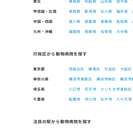
東北
青森県
秋田県
山形県
岩手県
甲信越・北陸
長野県
新潟県
石川県
福井県
中国・四国
香川県
徳島県
愛媛県
高知県
九州・沖縄
福岡県
長崎県
佐賀県
大分県
行政区から動物病院を探す
東京都
世田谷区
練馬区
杉並区
大田区
神奈川県
横浜市青葉区
横浜市緑区
横浜市
埼玉県
川口市
所沢市
さいたま市浦和区
千葉県
船橋市
市川市
松戸市
八千代市
注目の駅から動物病院を探す