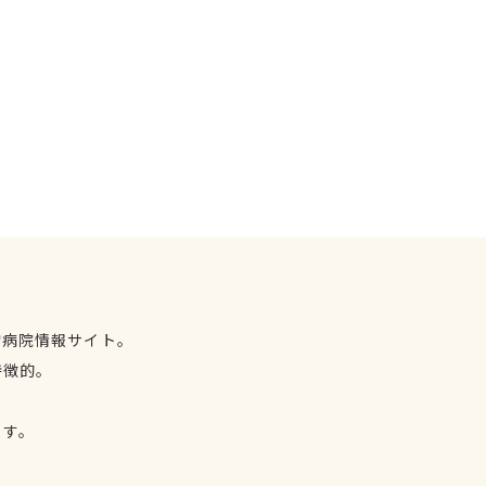
物病院情報サイト。
特徴的。
、
ます。