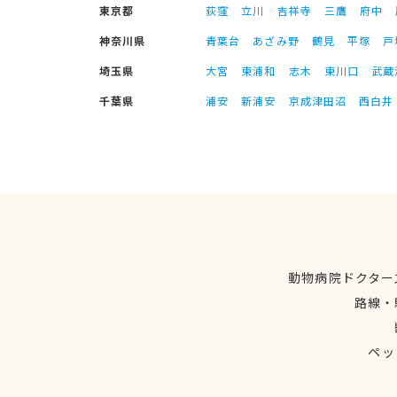
東京都
荻窪
立川
吉祥寺
三鷹
府中
神奈川県
青葉台
あざみ野
鶴見
平塚
戸
埼玉県
大宮
東浦和
志木
東川口
武蔵
千葉県
浦安
新浦安
京成津田沼
西白井
動物病院ドクター
路線・
ペッ