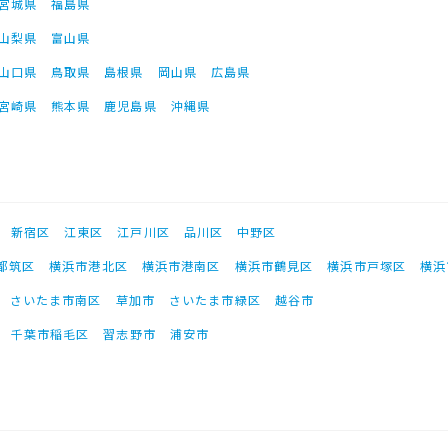
宮城県
福島県
山梨県
富山県
山口県
鳥取県
島根県
岡山県
広島県
宮崎県
熊本県
鹿児島県
沖縄県
新宿区
江東区
江戸川区
品川区
中野区
都筑区
横浜市港北区
横浜市港南区
横浜市鶴見区
横浜市戸塚区
横浜
さいたま市南区
草加市
さいたま市緑区
越谷市
千葉市稲毛区
習志野市
浦安市