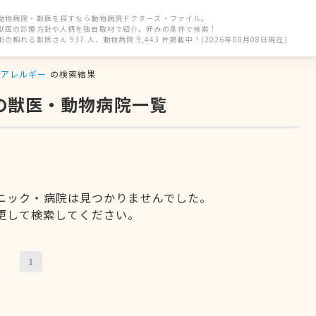
動物病院・獣医を探すなら動物病院ドクターズ・ファイル。
獣医の診療方針や人柄を独自取材で紹介。好みの条件で検索！
街の頼れる獣医さん 937 人、動物病院 9,443 件掲載中！(2026年08月08日現在)
アレルギー
の検索結果
の獣医・動物病院一覧
ニック・病院は見つかりませんでした。
更して検索してください。
1