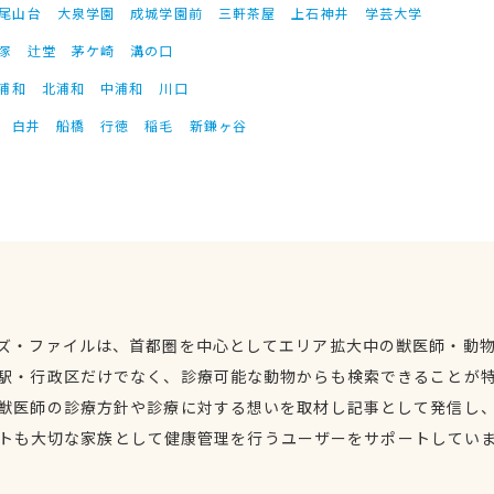
尾山台
大泉学園
成城学園前
三軒茶屋
上石神井
学芸大学
塚
辻堂
茅ケ崎
溝の口
浦和
北浦和
中浦和
川口
白井
船橋
行徳
稲毛
新鎌ヶ谷
ズ・ファイルは、首都圏を中心としてエリア拡大中の獣医師・動
駅・行政区だけでなく、診療可能な動物からも検索できることが
獣医師の診療方針や診療に対する想いを取材し記事として発信し
トも大切な家族として健康管理を行うユーザーをサポートしてい