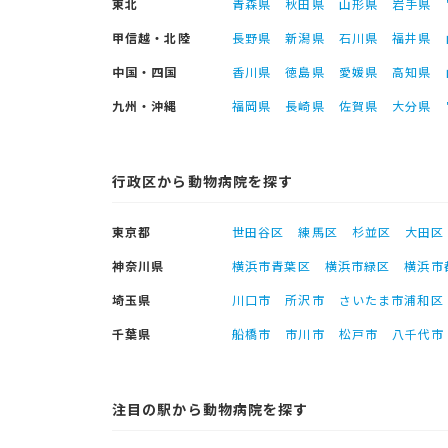
東北
青森県
秋田県
山形県
岩手県
甲信越・北陸
長野県
新潟県
石川県
福井県
中国・四国
香川県
徳島県
愛媛県
高知県
九州・沖縄
福岡県
長崎県
佐賀県
大分県
行政区から動物病院を探す
東京都
世田谷区
練馬区
杉並区
大田区
神奈川県
横浜市青葉区
横浜市緑区
横浜市
埼玉県
川口市
所沢市
さいたま市浦和区
千葉県
船橋市
市川市
松戸市
八千代市
注目の駅から動物病院を探す