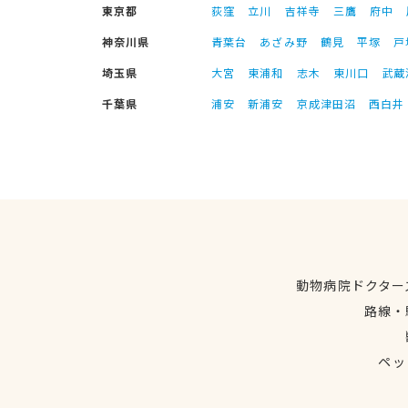
東京都
荻窪
立川
吉祥寺
三鷹
府中
神奈川県
青葉台
あざみ野
鶴見
平塚
戸
埼玉県
大宮
東浦和
志木
東川口
武蔵
千葉県
浦安
新浦安
京成津田沼
西白井
動物病院ドクター
路線・
ペッ