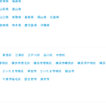
宮城県
福島県
山梨県
富山県
山口県
鳥取県
島根県
岡山県
広島県
宮崎県
熊本県
鹿児島県
沖縄県
新宿区
江東区
江戸川区
品川区
中野区
都筑区
横浜市港北区
横浜市港南区
横浜市鶴見区
横浜市戸塚区
横浜
さいたま市南区
草加市
さいたま市緑区
越谷市
千葉市稲毛区
習志野市
浦安市