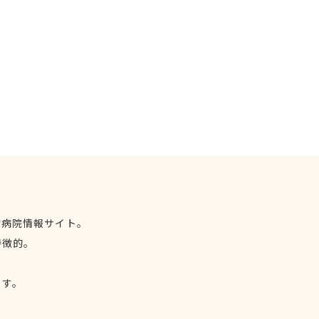
物病院情報サイト。
特徴的。
、
ます。