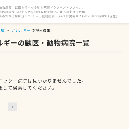
動物病院・獣医を探すなら動物病院ドクターズ・ファイル。
獣医の診療方針や人柄を独自取材で紹介。好みの条件で検索！
街の頼れる獣医さん 937 人、動物病院 9,443 件掲載中！(2026年08月09日現在)
野駅
アレルギー
の検索結果
レルギーの獣医・動物病院一覧
ニック・病院は見つかりませんでした。
更して検索してください。
1